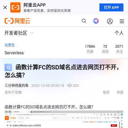
打开 APP
开发者社区
个人
云原生
17894
72
2071
内容
活动
关注
Serverless
函数计算FC的SD域名点进去网页打不开，
怎么搞？
三分钟热度的鱼
2023-12-06 20:50:18
220
发布于安徽
版权
举报
函数计算FC的SD域名点进去网页打不开，怎么搞？