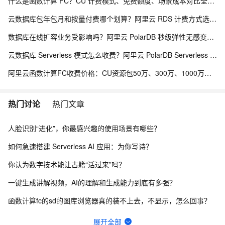
什么是函数计算 FC？CU 计费模式、免费额度、场景成本对比全说明
云数据库包年包月和按量付费哪个划算？阿里云 RDS 计费方式选型全解析
数据库在线扩容业务受影响吗？阿里云 PolarDB 秒级弹性无感变配解析
云数据库 Serverless 模式怎么收费？阿里云 PolarDB Serverless 按需计费解析
阿里云函数计算FC收费价格：CU资源包50万、300万、1000万、2亿、20亿及4000万CU费用清单
热门讨论
热门文章
人脸识别“进化”，你最感兴趣的使用场景有哪些？
如何急速搭建 Serverless AI 应用：为你写诗？
你认为数字技术能让古籍“活过来”吗？
一键生成讲解视频，AI的理解和生成能力到底有多强？
函数计算fc的sd的图库浏览器真的装不上去，不显示，怎么回事？
请问主域名备案了，子域名还要备案吗？
展开全部