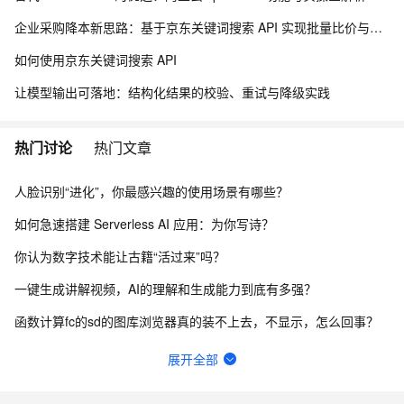
企业采购降本新思路：基于京东关键词搜索 API 实现批量比价与物资寻源
如何使用京东关键词搜索 API
让模型输出可落地：结构化结果的校验、重试与降级实践
热门讨论
热门文章
人脸识别“进化”，你最感兴趣的使用场景有哪些？
如何急速搭建 Serverless AI 应用：为你写诗？
你认为数字技术能让古籍“活过来”吗？
一键生成讲解视频，AI的理解和生成能力到底有多强？
函数计算fc的sd的图库浏览器真的装不上去，不显示，怎么回事？
请问主域名备案了，子域名还要备案吗？
展开全部
我直接抄flask例子里面的handler函数，貌似是不行的，我不知道应该怎么改这个函数才能用。