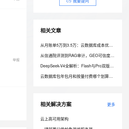
安全
我要提问
我要投诉
e-1.1-I2V
Cosyvoice-V3-Flash
PolarDB
上云场景组合购
Milvus 弹性伸缩功能新增节
伴
漫剧创作，剧本、分镜、视频高效生成
100%兼容MySQL、PostgreSQL，兼容Oracle，支持集中和分布式
覆盖90%+业务场景，专享组合折扣价
点支持范围
畅自然，细节丰富
高表现力语音合成大模型，语音克隆听感自然
VPN
ernetes 版 ACK
云聚AI 严选权益
AI 原生数据库服务发布
SSL 证书
2V
Fun-ASR
，一键激活高效办公新体验
理容器应用的 K8s 服务
精选AI产品，从模型到应用全链提效
Agent 数据网关
相关文章
文戏情感细腻自然，动作戏激烈拳拳到肉，实现更强表演能力
支持中英文自由切换，具备更强的噪声鲁棒性
堡垒机
AI 用量加速计划
云原生数据库 PolarDB
防火墙
从月账单5万到3.5万：云数据库成本优化的完整复盘
、识别商机，让客服更高效、服务更出色。
新老同享，达量后返
Agentic Database 发布
主机安全
应用
从信通院评测到RAG审计，GEO可信度自检SOP全解析
举报
DeepSeek-V4全解析：Flash与Pro双版本核心差异、计费规则及API实战调用指南
千问办公
NEW
AI 应用及服务市场
的智能体编程平台
一站式AI生产力平台
云数据库包年包月和按量付费哪个划算？阿里云 RDS 计费方式选型全解析
AI 应用
伶鹊
企业级人与Agent协作平台，接入和调度多个数字员工
智能客服平台，对话机器人、对话分析、智能外呼
大模型
大模型服务平台百炼 - 全妙
相关解决方案
自然语言处理
更多
应用创作平台
多模态内容创作工具，已接入 DeepSeek
数据标注
云上高可用架构
机器学习