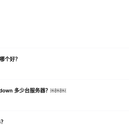
AI 应用
10分钟微调：让0.6B模型媲美235B模
多模态数据信
型
依托云原生高可用架构,实现Dify私有化部署
用1%尺寸在特定领域达到大模型90%以上效果
一个 AI 助手
超强辅助，Bol
即刻拥有 DeepSeek-R1 满血版
在企业官网、通讯软件中为客户提供 AI 客服
多种方案随心选，轻松解锁专属 DeepSeek
M哪个好？
可以down 多少台服务器？￼￼￼
吗？