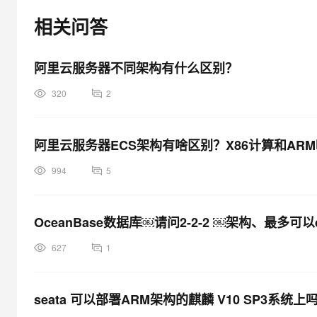
大模型解决方案
相关问答
迁移与运维管理
快速部署 Dify，高效搭建 
专有云
阿里云服务器不同架构有什么区别？
10 分钟在聊天系统中增加
320
2
阿里云服务器ECS架构有啥区别？X86计算和AR
994
5
OceanBase数据库￼请问2-2-2 ￼架构、最多
627
1
seata 可以部署ARM架构的麒麟 V10 SP3系统上