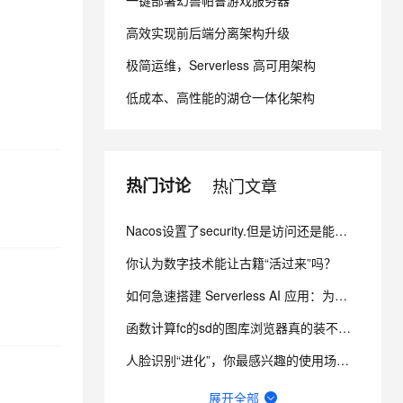
一键部署幻兽帕鲁游戏服务器
高效实现前后端分离架构升级
息提取
与 AI 智能体进行实时音视频通话
极简运维，Serverless 高可用架构
从文本、图片、视频中提取结构化的属性信息
构建支持视频理解的 AI 音视频实时通话应用
低成本、高性能的湖仓一体化架构
t.diy 一步搞定创意建站
构建大模型应用的安全防护体系
通过自然语言交互简化开发流程,全栈开发支持
通过阿里云安全产品对 AI 应用进行安全防护
热门讨论
热门文章
Nacos设置了security.但是访问还是能看到节点信息 而且还不用验证身份怎么办？
你认为数字技术能让古籍“活过来”吗？
如何急速搭建 Serverless AI 应用：为你写诗？
函数计算fc的sd的图库浏览器真的装不上去，不显示，怎么回事？
人脸识别“进化”，你最感兴趣的使用场景有哪些？
Dify与传统开发工具，你会选择哪一个？
展开全部