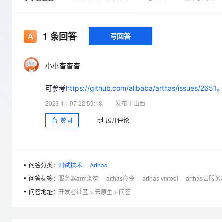
存储
天池大赛
Qwen3.7-Plus
云解析DNS
解决方案免费试用 新老
电子合同
最高领取价值200元试用
能看、能想、能动手的多模
安全
网络与CDN
AI 算法大赛
畅捷通
1
条回答
写回答
大数据开发治理平台 Data
AI 产品 免费试用
网络
安全
云开发大赛
Qwen3-VL-Plus
Tableau 订阅
1亿+ 大模型 tokens 和 
可观测
入门学习赛
中间件
AI空中课堂在线直播课
小小杳杳杳
云防火墙
140+云产品 免费试用
上云与迁云
云原生的云上边界网络安全
产品新客免费试用，最长1
数据库
可参考
https://github.com/alibaba/arthas/iss
生态解决方案
大模型服务
企业出海
大模型ACA认证体验
大数据计算
2023-11-07 22:59:18
发布于山西
助力企业全员 AI 认知与能
行业生态解决方案
千问AI平台-Token Plan
政企业务
赞同
展开评论
媒体服务
开发者生态解决方案
企业服务与云通信
千问AI平台-模型体验
AI 开发和 AI 应用解决
在线体验全尺寸、多种模态
域名与网站
问答分类：
测试技术
Arthas
Happy 系列大模型
问答标签：
服务器arm架构
arthas命令
arthas vmtool
arthas云服务
终端用户计算
问答地址：
开发者社区
>
云原生
>
问答
Serverless
开发工具