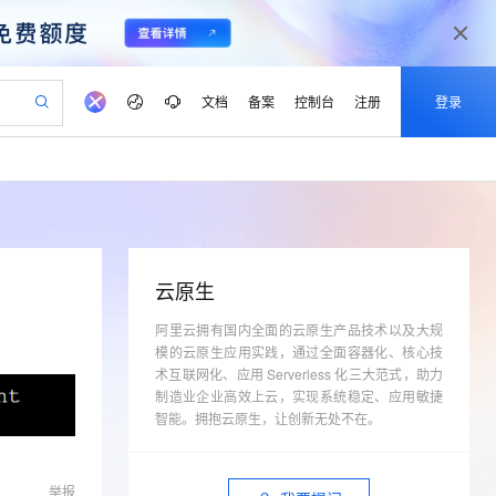
文档
备案
控制台
注册
登录
验
作计划
器
AI 活动
专业服务
服务伙伴合作计划
开发者社区
加入我们
产品动态
服务平台百炼
阿里云 OPC 创新助力计划
一站式生成采购清单，支持单品或批量购买
io：打造专属 AI 语音助手
S产品伙伴计划（繁花）
峰会
CS
造的大模型服务与应用开发平台
一句话生成原生可编辑精美 PPT 文稿
AI 生产力先锋
Al MaaS 服务伙伴赋能合作
域名
博文
Careers
至高可申请百万元
Qwen3.8-Max 模型上线
开启高性价比 AI 编程新体验
弹性可伸缩的云计算服务
Qwen-Audio-3.0-Realtime 端到端实时语音角色扮演
输入一句话想法, 轻松生成专业的 PPT
先锋实践拓展 AI 生产力的边界
Token 补贴，五大权
计划
海大会
伙伴信用分合作计划
商标
问答
社会招聘
云原生
益加速 OPC 成功
eek-V4-Pro
SS
一键部署幻兽帕鲁游戏服务器
飞天发布时刻
HOT
Open Search 向量检索版支
划
备案
电子书
校园招聘
pSeek-V4-Pro
视频创作，一键激活电商全链路生产力
阿里云拥有国内全面的云原生产品技术以及大规
稳定、安全、高性价比、高性能的云存储服务
一键购买专属联机服务器，轻松开启游戏
所见，即是所愿
持视频检索 Pipeline 功能
更多支持
模的云原生应用实践，通过全面容器化、核心技
划
公司注册
镜像站
视频生成
语音识别与合成
专属 QwenPaw
漫剧工坊：一站式动画创作平台
AI 实训营
术互联网化、应用 Serverless 化三大范式，助力
HOT
应用身份服务 (IDaaS)
合作伙伴培训与认证
划
制造业企业高效上云，实现系统稳定、应用敏捷
上云迁移
站生成，高效打造优质广告素材
全接入的云上超级电脑
从聊天伙伴进化为能主动干活的本地数字员工
快速生产连贯的高质量长漫剧
从基础到进阶，Agent 创客手把手教你
OpenClaw 管理能力上线
lScope
我要反馈
智能。拥抱云原生，让创新无处不在。
e-1.1-T2V
Qwen3-TTS-Flash
查询合作伙伴
n Alibaba Cloud ISV 合作
代维服务
建企业门户网站
10 分钟搭建微信、支付宝小程序
MaxCompute MaxFrame 提
畅细腻的高质量视频
离线语音合成大模型，多语言方言自适应，低延迟高稳定
创新加速
ope
登录合作伙伴管理后台
我要建议
站，无忧落地极速上线
以可视化方式快速构建移动和 PC 门户网站
国内短信简单易用，安全可靠，秒级触达，全球覆盖200+国家和地区。
高效部署网站，快速应用到小程序
供自动弹性内存功能
举报