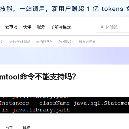
云市场
伙伴
服务
了解阿里云
服务
云原生可观测
云消息队列
容器服务
探索云世界
AI 特惠
数据与 API
成为产品伙伴
企业增值服务
最佳实践
价格计算器
AI 场景体
基础软件
产品伙伴合
阿里云认证
市场活动
配置报价
大模型
自助选配和估算价格
新方式
睿译宝，AI翻译排版一步到位
智启 AI 普惠权益
产品生态集成认证中心
企业支持计划
云上春晚
域名与网站
千问官方 MaaS 平台，为开发者和 Agent 而生，新用户赠送 1 亿 + tokens 额度
Qwen Aud
AI Coding
阿里云Maa
2026 阿里云
云服务器 E
为企业打
数据集
Windows
大模型认证
模型
NEW
NEW
交付可用成果
值低价云产品抢先购
上传文档即自动完成翻译和格式还原
至高享 1亿+免费 tokens，加速 Al 应用落地
提供智能易用的域名与建站服务
智能编程，一键
安全可靠、
产品生态伙伴
专家技术服务
云上奥运之旅
弹性计算合作
阿里云中企出
手机三要素
宝塔 Linux
全部认证
vmtool命令不能支持吗？
价格优势
有专属领域专家
GLM-5.2：长任务时代开源旗舰模型
阿里云 OPC 创新助力计划
千问大模型
即刻拥有 DeepS
AI 电商营销
对象存储 O
大模型
产品生态伙伴工作台
企业增值服务台
云栖战略参考
云存储合作计
云栖大会
身份实名认证
CentOS
训练营
推动算力普惠，释放技术红利
最高返9万
多领域专家智能体,一键组建 AI 虚拟交付团队
快速构建应用程序和网站，即刻迈出上云第一步
至高百万元 Token 补贴，加速一人公司成长
多元化、高性能、安全可靠的大模型服务
真正可用的 1M 上下文,一次完成代码全链路开发
轻松解锁专属 Dee
从图文生成到
云上的中国
数据库合作计
活动全景
短信
Docker
图片和
站式影视创作平台
Hermes Agent，打造自进化智能体
Token Plan 模型订阅计划
数字证书管理服务（原SSL证书）
5 分钟轻松部署
AI 广告创作
无影云电脑
企业成长
NEW
信息公告
看见新力量
云网络合作计
OCR 文字识别
JAVA
证享300元代金券
可视化编排打通从文字构思到成片全链路闭环
全托管，含MySQL、PostgreSQL、SQL Server、MariaDB多引擎
自主进化，持久记忆，越用越聪明
Qwen3.8-Max 首发尝鲜，限时加量 10 倍，夜间低至2折
实现全站HTTPS，呈现可信的WEB访问
图文、视频一
随时随地安
魔搭 Mode
Kimi-K3
HappyHors
NEW
loud
服务实践
官网公告
金融模力时刻
Salesforce O
版
发票查验
全能环境
Claude Code + GStack 打造工程团队
千问办公，限时限量积分加倍
Qoder
低代码高效构
AI 建站
短信服务
型
NEW
作计划
Kimi 最新旗舰模型，长程编程与推理利器
让文字生成流
计划
创新中心
魔搭 ModelSc
健康状态
理服务
让AI从“聊天伙伴”进化为能干活的“数字员工”
安装技能 GStack，拥有专属 AI 工程团队
你的AI工作搭子，覆盖日常办公高频场景
面向真实软件的智能体编程平台
0 代码专业建
客户案例
天气预报查询
操作系统
态合作计划
分享
版权