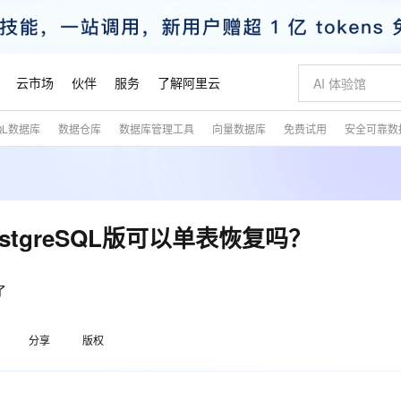
云市场
伙伴
服务
了解阿里云
QL数据库
数据仓库
数据库管理工具
向量数据库
免费试用
安全可靠数
AI 特惠
数据与 API
成为产品伙伴
企业增值服务
最佳实践
价格计算器
AI 场景体
基础软件
产品伙伴合
阿里云认证
市场活动
配置报价
大模型
自助选配和估算价格
新方式
睿译宝，AI翻译排版一步到位
智启 AI 普惠权益
产品生态集成认证中心
企业支持计划
云上春晚
域名与网站
千问官方 MaaS 平台，为开发者和 Agent 而生，新用户赠送 1 亿 + tokens 额度
AI Coding
阿里云Maa
2026 阿里云
云服务器 E
为企业打
数据集
Windows
大模型认证
模型
NEW
交付可用成果
值低价云产品抢先购
上传文档即自动完成翻译和格式还原
至高享 1亿+免费 tokens，加速 Al 应用落地
提供智能易用的域名与建站服务
智能编程，一键
安全可靠、
产品生态伙伴
专家技术服务
云上奥运之旅
弹性计算合作
阿里云中企出
手机三要素
宝塔 Linux
全部认证
PostgreSQL版可以单表恢复吗？
价格优势
有专属领域专家
GLM-5.2：长任务时代开源旗舰模型
阿里云 OPC 创新助力计划
千问大模型
即刻拥有 DeepS
AI 电商营销
对象存储 O
大模型
产品生态伙伴工作台
企业增值服务台
云栖战略参考
云存储合作计
云栖大会
身份实名认证
CentOS
训练营
推动算力普惠，释放技术红利
最高返9万
多领域专家智能体,一键组建 AI 虚拟交付团队
快速构建应用程序和网站，即刻迈出上云第一步
至高百万元 Token 补贴，加速一人公司成长
多元化、高性能、安全可靠的大模型服务
真正可用的 1M 上下文,一次完成代码全链路开发
轻松解锁专属 Dee
从图文生成到
云上的中国
数据库合作计
活动全景
短信
Docker
了
图片和
站式影视创作平台
Hermes Agent，打造自进化智能体
Token Plan 模型订阅计划
数字证书管理服务（原SSL证书）
5 分钟轻松部署
AI 广告创作
无影云电脑
企业成长
NEW
信息公告
看见新力量
云网络合作计
OCR 文字识别
JAVA
证享300元代金券
可视化编排打通从文字构思到成片全链路闭环
全托管，含MySQL、PostgreSQL、SQL Server、MariaDB多引擎
自主进化，持久记忆，越用越聪明
Qwen3.8-Max 首发尝鲜，限时加量 10 倍，夜间低至2折
实现全站HTTPS，呈现可信的WEB访问
图文、视频一
随时随地安
魔搭 Mode
Kimi-K3
HappyHors
分享
版权
NEW
loud
服务实践
官网公告
金融模力时刻
Salesforce O
版
发票查验
全能环境
Claude Code + GStack 打造工程团队
千问办公，限时限量积分加倍
Qoder
低代码高效构
AI 建站
短信服务
型
NEW
作计划
Kimi 最新旗舰模型，长程编程与推理利器
让文字生成流
计划
创新中心
魔搭 ModelSc
健康状态
理服务
让AI从“聊天伙伴”进化为能干活的“数字员工”
安装技能 GStack，拥有专属 AI 工程团队
你的AI工作搭子，覆盖日常办公高频场景
面向真实软件的智能体编程平台
0 代码专业建
客户案例
天气预报查询
操作系统
态合作计划