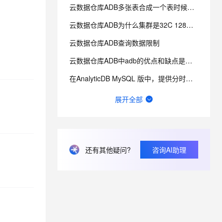
云数据仓库ADB多张表合成一个表时候提示Unexpected token 如何优化？
云数据仓库ADB为什么集群是32C 128，弹性又是8C64g？
息提取
与 AI 智能体进行实时音视频通话
从文本、图片、视频中提取结构化的属性信息
构建支持视频理解的 AI 音视频实时通话应用
云数据仓库ADB查询数据限制
t.diy 一步搞定创意建站
构建大模型应用的安全防护体系
云数据仓库ADB中adb的优点和缺点是什么？
通过自然语言交互简化开发流程,全栈开发支持
通过阿里云安全产品对 AI 应用进行安全防护
在AnalyticDB MySQL 版中，提供分时弹性功能。这个功能适合解决的问题是什么？
AnalyticDB和Hologres
展开全部
ADB比RDS有什么优势？
adb中我用str_to_date, 报错[HY000][1815] [40040, 2023041
云数据仓库ADB添加聚集索引怎么操作？
还有其他疑问?
咨询AI助理
云数据仓库ADB为什么CONVERT(name_value USING gbk)不生效？