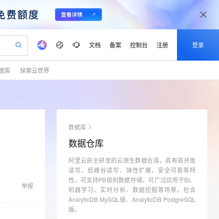
文档
备案
控制台
注册
登录
据库
探索云世界
验
作计划
器
AI 活动
专业服务
服务伙伴合作计划
开发者社区
加入我们
产品动态
服务平台百炼
阿里云 OPC 创新助力计划
一站式生成采购清单，支持单品或批量购买
S产品伙伴计划（繁花）
峰会
CS
造的大模型服务与应用开发平台
Qwen Audio：打造专属 AI 语音助手
一句话生成原生可编辑精美 PPT 文稿
AI 生产力先锋
Al MaaS 服务伙伴赋能合作
域名
博文
Careers
NEW
至高可申请百万元
Qwen3.8-Max 模型上线
开启高性价比 AI 编程新体验
弹性可伸缩的云计算服务
Qwen-Audio-3.0-Realtime 端到端实时语音角色扮演
输入一句话想法, 轻松生成专业的 PPT
先锋实践拓展 AI 生产力的边界
Token 补贴，五大权
计划
海大会
伙伴信用分合作计划
商标
问答
社会招聘
数据库
益加速 OPC 成功
eek-V4-Pro
SS
一键部署幻兽帕鲁游戏服务器
飞天发布时刻
HOT
Open Search 向量检索版支
划
备案
电子书
校园招聘
数据仓库
pSeek-V4-Pro
视频创作，一键激活电商全链路生产力
稳定、安全、高性价比、高性能的云存储服务
一键购买专属联机服务器，轻松开启游戏
所见，即是所愿
持视频检索 Pipeline 功能
更多支持
划
公司注册
镜像站
视频生成
语音识别与合成
阿里云自主研发的云原生数据仓库，具有高并发
专属 QwenPaw
漫剧工坊：一站式动画创作平台
AI 实训营
HOT
应用身份服务 (IDaaS)
合作伙伴培训与认证
读写、低峰谷读写、弹性扩展、安全可靠等特
划
上云迁移
站生成，高效打造优质广告素材
全接入的云上超级电脑
从聊天伙伴进化为能主动干活的本地数字员工
快速生产连贯的高质量长漫剧
从基础到进阶，Agent 创客手把手教你
OpenClaw 管理能力上线
性，可支持PB级别数据存储，可广泛应用于BI、
lScope
我要反馈
e-1.1-T2V
Qwen3-TTS-Flash
举报
查询合作伙伴
机器学习、实时分析、数据挖掘等场景。包含
n Alibaba Cloud ISV 合作
代维服务
建企业门户网站
10 分钟搭建微信、支付宝小程序
MaxCompute MaxFrame 提
畅细腻的高质量视频
离线语音合成大模型，多语言方言自适应，低延迟高稳定
AnalyticDB MySQL版、AnalyticDB PostgreSQL
创新加速
ope
登录合作伙伴管理后台
我要建议
站，无忧落地极速上线
以可视化方式快速构建移动和 PC 门户网站
国内短信简单易用，安全可靠，秒级触达，全球覆盖200+国家和地区。
高效部署网站，快速应用到小程序
供自动弹性内存功能
版。