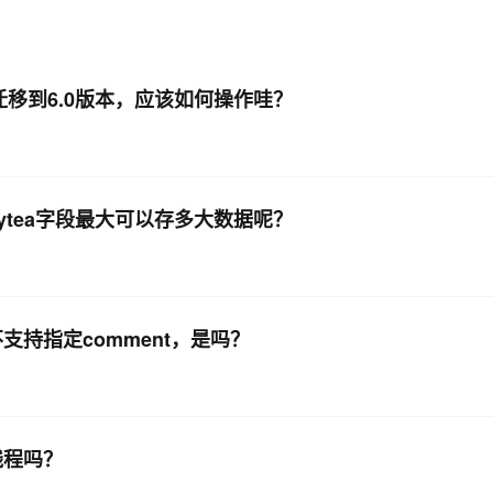
AI 应用
10分钟微调：让0.6B模型媲美235B模
多模态数据信
型
依托云原生高可用架构,实现Dify私有化部署
版本迁移到6.0版本，应该如何操作哇？
用1%尺寸在特定领域达到大模型90%以上效果
一个 AI 助手
超强辅助，Bol
即刻拥有 DeepSeek-R1 满血版
在企业官网、通讯软件中为客户提供 AI 客服
多种方案随心选，轻松解锁专属 DeepSeek
这个bytea字段最大可以存多大数据呢？
建表不支持指定comment，是吗？
多线程吗？