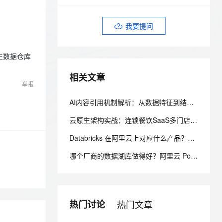
安全
我要投诉
e-1.1-I2V
Cosyvoice-V3-Flash
PolarDB
上云场景组合购
Milvus 弹性伸缩功能新增节
伴
漫剧创作，剧本、分镜、视频高效生成
100%兼容MySQL、PostgreSQL，兼容Oracle，支持集中和分布式
覆盖90%+业务场景，专享组合折扣价
点支持范围
畅自然，细节丰富
高表现力语音合成大模型，语音克隆听感自然
VPN
我要提问
ernetes 版 ACK
云聚AI 严选权益
AI 原生数据库服务发布
SSL 证书
2V
Fun-ASR
，一键激活高效办公新体验
理容器应用的 K8s 服务
精选AI产品，从模型到应用全链提效
Agent 数据网关
文戏情感细腻自然，动作戏激烈拳拳到肉，实现更强表演能力
支持中英文自由切换，具备更强的噪声鲁棒性
生数据仓库
堡垒机
AI 用量加速计划
云原生数据库 PolarDB
相关文章
防火墙
、识别商机，让客服更高效、服务更出色。
新老同享，达量后返
Agentic Database 发布
举报
主机安全
应用
AI内容引用机制解析：从数据特征到结构化改造的4个关键动作
千问办公
NEW
云原生架构实战：连锁餐饮SaaS多门店商品中台与高并发履约架构解析
AI 应用及服务市场
的智能体编程平台
一站式AI生产力平台
Databricks 在阿里云上对应什么产品？AnalyticDB MySQL 湖仓版对标方案（含 DDI 停服说明）
AI 应用
伶鹊
哪个厂商的数据湖库做得好？阿里云 PolarDB 湖仓一体 HTAP 方案深度解析
企业级人与Agent协作平台，接入和调度多个数字员工
智能客服平台，对话机器人、对话分析、智能外呼
大模型
大模型服务平台百炼 - 全妙
自然语言处理
应用创作平台
多模态内容创作工具，已接入 DeepSeek
数据标注
热门讨论
热门文章
机器学习