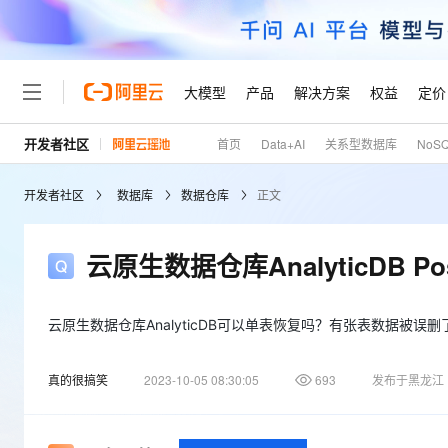
大模型
产品
解决方案
权益
定价
开发者社区
首页
Data+AI
关系型数据库
NoS
大模型
产品
解决方案
权益
定价
云市场
伙伴
服务
了解阿里云
精选产品
精选解决方案
普惠上云
产品定价
精选商城
成为销售伙伴
售前咨询
为什么选择阿里云
千问AI平台
开发者社区
数据库
数据仓库
正文
了解云产品的定价详情
大模型服务平台百炼
千问办公，解锁你的工作
普惠上云 官方力荐
分销伙伴
在线服务
网站建设
什么是云计算
大
大模型服务与应用平台
企业级Agent产品，直接
云服务器38元/年起，超
咨询伙伴
多端小程序
技术领先
云原生数据仓库AnalyticDB 
云上成本管理
售后服务
轻量应用服务器
Agency Agents：拥
官方推荐返现计划
大模型
精选产品
精选解决方案
Salesforce 国际版订阅
稳定可靠
管理和优化成本
推荐新用户得奖励，单订单
销售伙伴合作计划
自助服务
友盟天域
安全合规
人工智能与机器学习
AI
云原生数据仓库AnalyticDB可以单表恢复吗？有张表数据被误删
文本生成
云数据库 RDS
HappyHorse 打造一
云工开物
无影生态合作计划
在线服务
观测云
分析师报告
高校专属算力普惠，学生认
计算
互联网应用开发
Qwen3.8-Max
真的很搞笑
2023-10-05 08:30:05
693
发布于黑龙江
HOT
Salesforce On Alibaba C
工单服务
Tuya 物联网平台阿里云
研究报告与白皮书
人工智能平台 PAI
快速拥有专属 OpenClaw
大模
Consulting Partner 合
大数据
容器
智能体时代全能旗舰模型
免费试用
短信专区
一站式AI开发、训练和推
蓝凌 OA
AI 大模型销售与服务生
现代化应用