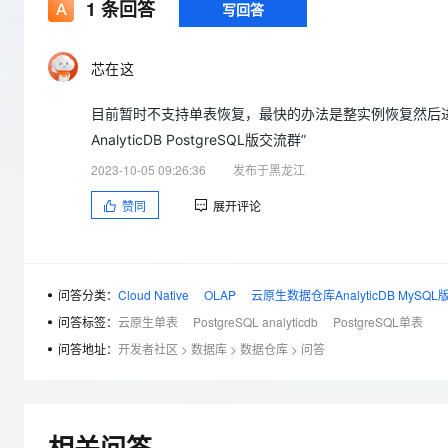
存储
天池大赛
1
条回答
写回答
Qwen3.7-Plus
云解析DNS
解决方案免费试用 新老
电子合同
最高领取价值200元试用
能看、能想、能动手的多模
安全
网络与CDN
AI 算法大赛
畅捷通
芯在这
大数据开发治理平台 Data
AI 产品 免费试用
网络
安全
云开发大赛
Qwen3-VL-Plus
Tableau 订阅
1亿+ 大模型 tokens 和 
目前暂时不支持单表恢复，最快的办法是整实例恢复然后进
可观测
入门学习赛
中间件
AI空中课堂在线直播课
云防火墙
140+云产品 免费试用
AnalyticDB PostgreSQL版交流群”
上云与迁云
云原生的云上边界网络安全
产品新客免费试用，最长1
数据库
2023-10-05 09:26:36
发布于黑龙江
生态解决方案
大模型服务
企业出海
大模型ACA认证体验
大数据计算
赞同
展开评论
助力企业全员 AI 认知与能
行业生态解决方案
千问AI平台-Token Plan
政企业务
媒体服务
开发者生态解决方案
企业服务与云通信
问答分类：
Cloud Native
OLAP
云原生数据仓库AnalyticDB MySQL
千问AI平台-模型体验
AI 开发和 AI 应用解决
在线体验全尺寸、多种模态
问答标签：
云原生单表
PostgreSQL analyticdb
PostgreSQL单表
域名与网站
问答地址：
开发者社区
>
数据库
>
数据仓库
>
问答
Happy 系列大模型
终端用户计算
Serverless
相关问答
开发工具