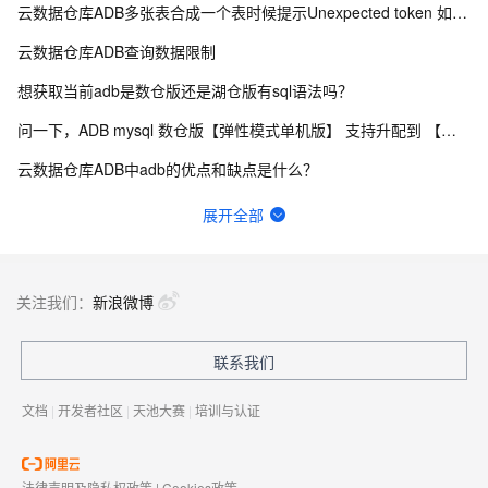
云数据仓库ADB多张表合成一个表时候提示Unexpected token 如何优化？
云数据仓库ADB查询数据限制
想获取当前adb是数仓版还是湖仓版有sql语法吗？
问一下，ADB mysql 数仓版【弹性模式单机版】 支持升配到 【弹性模式集群版】 吗 ？
云数据仓库ADB中adb的优点和缺点是什么？
云数据仓库ADB为什么CONVERT(name_value USING gbk)不生效？
展开全部
adb中我用str_to_date, 报错[HY000][1815] [40040, 2023041
ADBPG 如何查询一张已存在的表的分布策略？（哈希分布、复制分布、随机分布）
关注我们：
新浪微博
云数据仓库ADB如何通过主外键约束提升JOIN查询性能？
联系我们
云数据仓库ADB怎么给表增加字段？
文档
|
开发者社区
|
天池大赛
|
培训与认证
法律声明及隐私权政策
|
Cookies政策