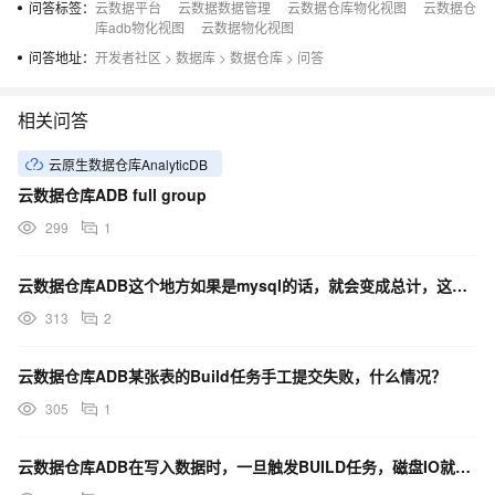
问答标签：
云数据平台
云数据数据管理
云数据仓库物化视图
云数据仓
库adb物化视图
云数据物化视图
问答地址：
开发者社区
>
数据库
>
数据仓库
>
问答
相关问答
云原生数据仓库AnalyticDB
云数据仓库ADB full group
299
1
云数据仓库ADB这个地方如果是mysql的话，就会变成总计，这有什么办法处理吗？
313
2
云数据仓库ADB某张表的Build任务手工提交失败，什么情况？
305
1
云数据仓库ADB在写入数据时，一旦触发BUILD任务，磁盘IO就会被打满，各位大佬有什么优化建议吗？