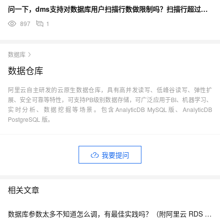
问一下，dms支持对数据库用户扫描行数做限制吗？扫描行超过设定的限制会断掉dql dml？
897
1
数据库
数据仓库
阿里云自主研发的云原生数据仓库，具有高并发读写、低峰谷读写、弹性扩
展、安全可靠等特性，可支持PB级别数据存储，可广泛应用于BI、机器学习、
实时分析、数据挖掘等场景。包含AnalyticDB MySQL版、AnalyticDB
PostgreSQL 版。
我要提问
相关文章
数据库参数太多不知道怎么调，有最佳实践吗？（附阿里云 RDS 参数模板 + DAS 智能调参方案）