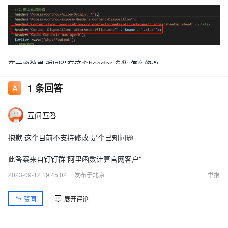
在云函数里 返回没有这个header 参数 怎么修改
1
条回答
互问互答
抱歉 这个目前不支持修改 是个已知问题
此答案来自钉钉群“阿里函数计算官网客户”
2023-09-12 19:45:02
发布于北京
举报
赞同
展开评论