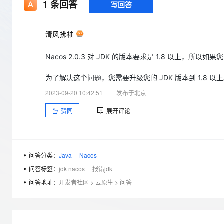
存储
天池大赛
1
条回答
写回答
Qwen3.7-Plus
云解析DNS
解决方案免费试用 新老
电子合同
最高领取价值200元试用
能看、能想、能动手的多模
安全
网络与CDN
AI 算法大赛
畅捷通
清风拂袖
大数据开发治理平台 Data
AI 产品 免费试用
网络
安全
云开发大赛
Qwen3-VL-Plus
Tableau 订阅
1亿+ 大模型 tokens 和 
Nacos 2.0.3 对 JDK 的版本要求是 1.8 以上，所以如
可观测
入门学习赛
中间件
AI空中课堂在线直播课
云防火墙
140+云产品 免费试用
为了解决这个问题，您需要升级您的 JDK 版本到 1.8 以
上云与迁云
云原生的云上边界网络安全
产品新客免费试用，最长1
数据库
生态解决方案
2023-09-20 10:42:51
发布于北京
大模型服务
企业出海
大模型ACA认证体验
大数据计算
赞同
展开评论
助力企业全员 AI 认知与能
行业生态解决方案
千问AI平台-Token Plan
政企业务
媒体服务
开发者生态解决方案
企业服务与云通信
千问AI平台-模型体验
AI 开发和 AI 应用解决
问答分类：
Java
Nacos
在线体验全尺寸、多种模态
域名与网站
问答标签：
jdk nacos
报错jdk
Happy 系列大模型
问答地址：
开发者社区
>
云原生
>
问答
终端用户计算
Serverless
开发工具