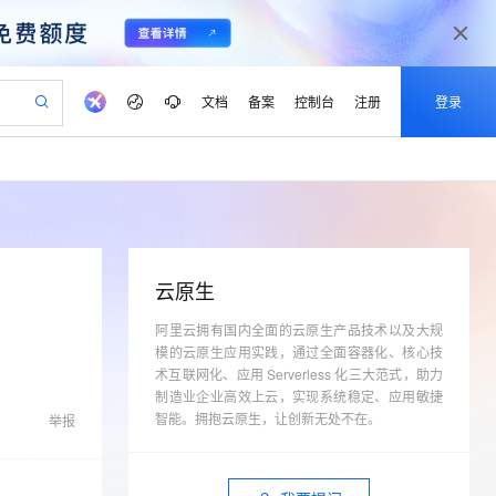
文档
备案
控制台
注册
登录
验
作计划
器
AI 活动
专业服务
服务伙伴合作计划
开发者社区
加入我们
产品动态
服务平台百炼
阿里云 OPC 创新助力计划
一站式生成采购清单，支持单品或批量购买
可编辑精美 PPT 文稿
S产品伙伴计划（繁花）
峰会
CS
造的大模型服务与应用开发平台
Agency Agents：拥有专属领域专家
AI 生产力先锋
Al MaaS 服务伙伴赋能合作
域名
博文
Careers
PolarDB Agentic Database
至高可申请百万元
 轻松生成专业的 PPT
开启高性价比 AI 编程新体验
弹性可伸缩的云计算服务
先锋实践拓展 AI 生产力的边界
发布
多领域专家智能体,一键组建 AI 虚拟交付团队
Token 补贴，五大权
计划
海大会
伙伴信用分合作计划
商标
问答
社会招聘
云原生
益加速 OPC 成功
帕鲁游戏服务器
SS
HappyHorse 打造一站式影视创作平台
飞天发布时刻
HOT
秒悟 Meoo CLI 支持一键部
划
备案
电子书
校园招聘
联机服务器，轻松开启游戏
视频创作，一键激活电商全链路生产力
阿里云拥有国内全面的云原生产品技术以及大规
稳定、安全、高性价比、高性能的云存储服务
所见，即是所愿
署项目至阿里云账号
可视化编排打通从文字构思到成片全链路闭环
更多支持
模的云原生应用实践，通过全面容器化、核心技
划
公司注册
镜像站
视频生成
语音识别与合成
 智能体与工作流应用
漫剧工坊：一站式动画创作平台
AI 实训营
术互联网化、应用 Serverless 化三大范式，助力
Flink OSS 支持
合作伙伴培训与认证
划
制造业企业高效上云，实现系统稳定、应用敏捷
上云迁移
站生成，高效打造优质广告素材
全接入的云上超级电脑
通过阿里云百炼高效搭建AI应用,助力高效开发
快速生产连贯的高质量长漫剧
从基础到进阶，Agent 创客手把手教你
AssumeRole 角色自定义
lScope
我要反馈
智能。拥抱云原生，让创新无处不在。
e-1.1-T2V
Qwen3-TTS-Flash
举报
查询合作伙伴
n Alibaba Cloud ISV 合作
代维服务
建企业门户网站
10 分钟搭建微信、支付宝小程序
百炼 Qwen3.7-Flash 系列模
畅细腻的高质量视频
离线语音合成大模型，多语言方言自适应，低延迟高稳定
创新加速
ope
登录合作伙伴管理后台
我要建议
站，无忧落地极速上线
以可视化方式快速构建移动和 PC 门户网站
国内短信简单易用，安全可靠，秒级触达，全球覆盖200+国家和地区。
高效部署网站，快速应用到小程序
型发布