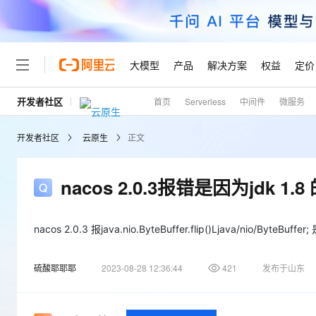
大模型
产品
解决方案
权益
定价
开发者社区
首页
Serverless
中间件
微服务
大模型
产品
解决方案
权益
定价
云市场
伙伴
服务
了解阿里云
精选产品
精选解决方案
普惠上云
产品定价
精选商城
成为销售伙伴
售前咨询
为什么选择阿里云
千问AI平台
开发者社区
云原生
正文
了解云产品的定价详情
大模型服务平台百炼
睿译宝，AI翻译排版一
普惠上云 官方力荐
分销伙伴
在线服务
网站建设
什么是云计算
大
大模型服务与应用平台
上传文档即自动完成翻译和
云服务器38元/年起，超
咨询伙伴
多端小程序
技术领先
nacos 2.0.3报错是因为jdk 1
云上成本管理
售后服务
轻量应用服务器
GLM-5.2：长任务时代
官方推荐返现计划
大模型
精选产品
精选解决方案
Salesforce 国际版订阅
稳定可靠
管理和优化成本
推荐新用户得奖励，单订单
销售伙伴合作计划
自助服务
友盟天域
安全合规
人工智能与机器学习
AI
nacos 2.0.3 报java.nio.ByteBuffer.flip()Ljava/nio/ByteBu
文本生成
云数据库 RDS
Hermes Agent，打造
云工开物
无影生态合作计划
在线服务
观测云
分析师报告
自主进化，持久记忆，越用
高校专属算力普惠，学生认
计算
互联网应用开发
Qwen3.8-Max
硫酸耶耶耶
2023-08-28 12:36:44
421
发布于山东
HOT
Salesforce On Alibaba C
工单服务
Tuya 物联网平台阿里云
研究报告与白皮书
人工智能平台 PAI
快速拥有专属 OpenClaw
大模
Consulting Partner 合
大数据
容器
智能体时代全能旗舰模型
免费试用
短信专区
一站式AI开发、训练和推
蓝凌 OA
AI 大模型销售与服务生
现代化应用