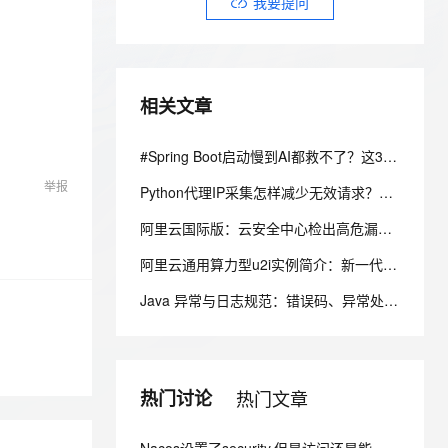
安全
我要提问
我要投诉
e-1.1-I2V
Cosyvoice-V3-Flash
PolarDB
上云场景组合购
伴
Qoder CN V1.7.0 发布
漫剧创作，剧本、分镜、视频高效生成
100%兼容MySQL、PostgreSQL，兼容Oracle，支持集中和分布式
覆盖90%+业务场景，专享组合折扣价
畅自然，细节丰富
高表现力语音合成大模型，语音克隆听感自然
VPN
ernetes 版 ACK
云聚AI 严选权益
云安全中心 AI BAS 智能自动
SSL 证书
2V
Fun-ASR
，一键激活高效办公新体验
理容器应用的 K8s 服务
精选AI产品，从模型到应用全链提效
化模拟渗透攻击产品发布
相关文章
文戏情感细腻自然，动作戏激烈拳拳到肉，实现更强表演能力
支持中英文自由切换，具备更强的噪声鲁棒性
堡垒机
AI 用量加速计划
DataWorks ChatBI 会话支持
防火墙
#Spring Boot启动慢到AI都救不了？这3个元凶你可能一直忽略
、识别商机，让客服更高效、服务更出色。
新老同享，达量后返
上传临时文件分析
举报
主机安全
应用
Python代理IP采集怎样减少无效请求？6步优化脚本效率
阿里云国际版：云安全中心检出高危漏洞，却修复不了该怎么处理？
千问办公
NEW
AI 应用及服务市场
的智能体编程平台
一站式AI生产力平台
阿里云通用算力型u2i实例简介：新一代企业级算力，卓越性能低价享高性价比
AI 应用
伶鹊
Java 异常与日志规范：错误码、异常处理、日志规约一次讲清
企业级人与Agent协作平台，接入和调度多个数字员工
智能客服平台，对话机器人、对话分析、智能外呼
大模型
大模型服务平台百炼 - 全妙
自然语言处理
应用创作平台
多模态内容创作工具，已接入 DeepSeek
热门讨论
热门文章
数据标注
机器学习