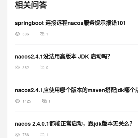
相关问答
大模型解决方案
迁移与运维管理
快速部署 Dify，高效搭建 
springboot 连接远程nacos服务提示报错101
专有云
586
1
10 分钟在聊天系统中增加
nacos2.4.1没法用高版本 JDK 启动吗？
382
0
nacos2.4.1应使用哪个版本的maven搭配jdk哪
1425
1
nacos 2.4.0.1都能正常启动，跟jdk版本无关么？
766
1