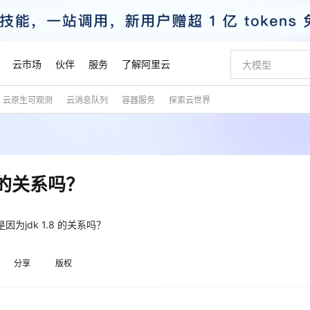
云市场
伙伴
服务
了解阿里云
云原生可观测
云消息队列
容器服务
探索云世界
AI 特惠
数据与 API
成为产品伙伴
企业增值服务
最佳实践
价格计算器
AI 场景体
基础软件
产品伙伴合
阿里云认证
市场活动
配置报价
大模型
自助选配和估算价格
步到位
智启 AI 普惠权益
产品生态集成认证中心
企业支持计划
云上春晚
域名与网站
Qwen Audio：打造专属 AI 语音助手
千问官方 MaaS 平台，为开发者和 Agent 而生，新用户赠送 1 亿 + tokens 额度
一句话生成原生
AI Coding
阿里云Maa
2026 阿里云
云服务器 E
为企业打
数据集
Windows
大模型认证
模型
NEW
NEW
格式还原
值低价云产品抢先购
至高享 1亿+免费 tokens，加速 Al 应用落地
提供智能易用的域名与建站服务
Qwen-Audio-3.0-Realtime 端到端实时语音角色扮演
输入一句话想法,
智能编程，一键
安全可靠、
产品生态伙伴
专家技术服务
云上奥运之旅
弹性计算合作
阿里云中企出
手机三要素
宝塔 Linux
全部认证
.8 的关系吗？
价格优势
开源旗舰模型
即刻拥有 DeepSeek-V4-Pro
阿里云 OPC 创新助力计划
千问大模型
一键部署幻兽
AI 电商营销
对象存储 O
大模型
产品生态伙伴工作台
企业增值服务台
云栖战略参考
云存储合作计
云栖大会
身份实名认证
CentOS
训练营
推动算力普惠，释放技术红利
最高返9万
真正可用的 1M 上下文,一次完成代码全链路开发
快速构建应用程序和网站，即刻迈出上云第一步
轻松解锁专属 DeepSeek-V4-Pro
至高百万元 Token 补贴，加速一人公司成长
多元化、高性能、安全可靠的大模型服务
一键购买专属
从图文生成到
云上的中国
数据库合作计
活动全景
短信
Docker
ffer; 是因为jdk 1.8 的关系吗？
图片和
自进化智能体
5 分钟轻松部署专属 QwenPaw
Token Plan 模型订阅计划
数字证书管理服务（原SSL证书）
高效搭建 AI
AI 广告创作
无影云电脑
企业成长
NEW
HOT
信息公告
看见新力量
云网络合作计
OCR 文字识别
JAVA
越聪明
证享300元代金券
全托管，含MySQL、PostgreSQL、SQL Server、MariaDB多引擎
Qwen3.8-Max 首发尝鲜，限时加量 10 倍，夜间低至2折
实现全站HTTPS，呈现可信的WEB访问
从聊天伙伴进化为能主动干活的本地数字员工
图文、视频一
随时随地安
魔搭 Mode
Kimi-K3
HappyHors
分享
版权
NEW
loud
服务实践
官网公告
金融模力时刻
Salesforce O
版
发票查验
全能环境
Claude Code + GStack 打造工程团队
千问办公，限时限量积分加倍
Qoder
低代码高效构
AI 建站
短信服务
型
NEW
作计划
Kimi 最新旗舰模型，长程编程与推理利器
让文字生成流
计划
创新中心
魔搭 ModelSc
健康状态
理服务
让AI从“聊天伙伴”进化为能干活的“数字员工”
安装技能 GStack，拥有专属 AI 工程团队
你的AI工作搭子，覆盖日常办公高频场景
面向真实软件的智能体编程平台
0 代码专业建
客户案例
天气预报查询
操作系统
态合作计划