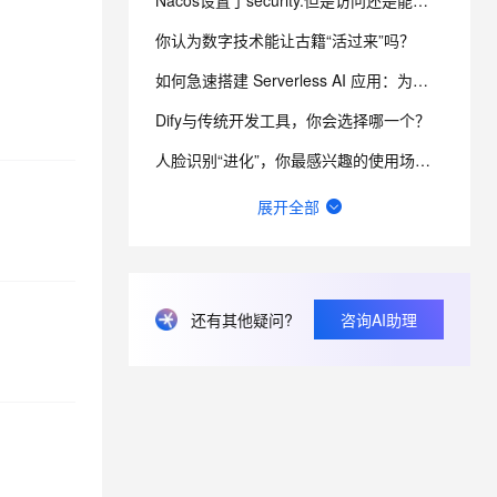
Nacos设置了security.但是访问还是能看到节点信息 而且还不用验证身份怎么办？
你认为数字技术能让古籍“活过来”吗？
息提取
与 AI 智能体进行实时音视频通话
如何急速搭建 Serverless AI 应用：为你写诗？
从文本、图片、视频中提取结构化的属性信息
构建支持视频理解的 AI 音视频实时通话应用
Dify与传统开发工具，你会选择哪一个？
t.diy 一步搞定创意建站
构建大模型应用的安全防护体系
通过自然语言交互简化开发流程,全栈开发支持
通过阿里云安全产品对 AI 应用进行安全防护
人脸识别“进化”，你最感兴趣的使用场景有哪些？
请问主域名备案了，子域名还要备案吗？
展开全部
函数计算fc的sd的图库浏览器真的装不上去，不显示，怎么回事？
函数计算中，fc上链接数据库比ecs上慢了好多，这个现在有优化吗？
还有其他疑问?
咨询AI助理
一键生成讲解视频，AI的理解和生成能力到底有多强？
网站、小程序和APP共用内容接口，更新后数据不同步怎么排查？