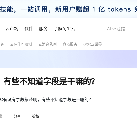
云市场
伙伴
服务
了解阿里云
服务
云原生可观测
云消息队列
容器服务
探索云世界
AI 特惠
数据与 API
成为产品伙伴
企业增值服务
最佳实践
价格计算器
AI 场景体
基础软件
产品伙伴合
阿里云认证
市场活动
配置报价
大模型
自助选配和估算价格
步到位
智启 AI 普惠权益
产品生态集成认证中心
企业支持计划
云上春晚
域名与网站
Qwen Audio：打造专属 AI 语音助手
千问官方 MaaS 平台，为开发者和 Agent 而生，新用户赠送 1 亿 + tokens 额度
一句话生成原生
AI Coding
阿里云Maa
2026 阿里云
云服务器 E
为企业打
数据集
Windows
大模型认证
模型
NEW
NEW
格式还原
值低价云产品抢先购
至高享 1亿+免费 tokens，加速 Al 应用落地
提供智能易用的域名与建站服务
Qwen-Audio-3.0-Realtime 端到端实时语音角色扮演
输入一句话想法,
智能编程，一键
安全可靠、
产品生态伙伴
专家技术服务
云上奥运之旅
弹性计算合作
阿里云中企出
手机三要素
宝塔 Linux
全部认证
，有些不知道字段是干嘛的？
价格优势
开源旗舰模型
即刻拥有 DeepSeek-V4-Pro
阿里云 OPC 创新助力计划
千问大模型
一键部署幻兽
AI 电商营销
对象存储 O
大模型
产品生态伙伴工作台
企业增值服务台
云栖战略参考
云存储合作计
云栖大会
身份实名认证
CentOS
训练营
推动算力普惠，释放技术红利
最高返9万
真正可用的 1M 上下文,一次完成代码全链路开发
快速构建应用程序和网站，即刻迈出上云第一步
轻松解锁专属 DeepSeek-V4-Pro
至高百万元 Token 补贴，加速一人公司成长
多元化、高性能、安全可靠的大模型服务
一键购买专属
从图文生成到
云上的中国
数据库合作计
活动全景
短信
Docker
，函数计算FC有没有字段描述啊，有些不知道字段是干嘛的？
图片和
自进化智能体
5 分钟轻松部署专属 QwenPaw
Token Plan 模型订阅计划
数字证书管理服务（原SSL证书）
高效搭建 AI
AI 广告创作
无影云电脑
企业成长
NEW
HOT
信息公告
看见新力量
云网络合作计
OCR 文字识别
JAVA
越聪明
证享300元代金券
全托管，含MySQL、PostgreSQL、SQL Server、MariaDB多引擎
Qwen3.8-Max 首发尝鲜，限时加量 10 倍，夜间低至2折
实现全站HTTPS，呈现可信的WEB访问
从聊天伙伴进化为能主动干活的本地数字员工
图文、视频一
随时随地安
魔搭 Mode
Kimi-K3
HappyHors
徽
分享
版权
NEW
loud
服务实践
官网公告
金融模力时刻
Salesforce O
版
发票查验
全能环境
Claude Code + GStack 打造工程团队
千问办公，限时限量积分加倍
Qoder
低代码高效构
AI 建站
短信服务
型
NEW
作计划
Kimi 最新旗舰模型，长程编程与推理利器
让文字生成流
计划
创新中心
魔搭 ModelSc
健康状态
理服务
让AI从“聊天伙伴”进化为能干活的“数字员工”
安装技能 GStack，拥有专属 AI 工程团队
你的AI工作搭子，覆盖日常办公高频场景
面向真实软件的智能体编程平台
0 代码专业建
客户案例
天气预报查询
操作系统
态合作计划