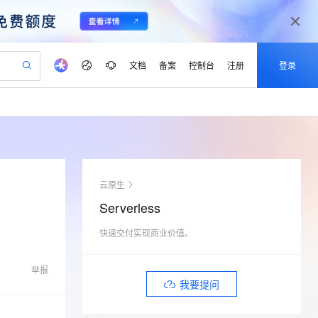
文档
备案
控制台
注册
登录
验
作计划
器
AI 活动
专业服务
服务伙伴合作计划
开发者社区
加入我们
产品动态
服务平台百炼
阿里云 OPC 创新助力计划
一站式生成采购清单，支持单品或批量购买
可编辑精美 PPT 文稿
S产品伙伴计划（繁花）
峰会
CS
造的大模型服务与应用开发平台
Agency Agents：拥有专属领域专家
AI 生产力先锋
Al MaaS 服务伙伴赋能合作
域名
博文
Careers
至高可申请百万元
Qwen3.8-Max 模型上线
 轻松生成专业的 PPT
开启高性价比 AI 编程新体验
弹性可伸缩的云计算服务
先锋实践拓展 AI 生产力的边界
多领域专家智能体,一键组建 AI 虚拟交付团队
Token 补贴，五大权
计划
海大会
伙伴信用分合作计划
商标
问答
社会招聘
云原生
益加速 OPC 成功
帕鲁游戏服务器
SS
HappyHorse 打造一站式影视创作平台
飞天发布时刻
HOT
Open Search 向量检索版支
划
备案
电子书
校园招聘
Serverless
联机服务器，轻松开启游戏
视频创作，一键激活电商全链路生产力
稳定、安全、高性价比、高性能的云存储服务
所见，即是所愿
持视频检索 Pipeline 功能
可视化编排打通从文字构思到成片全链路闭环
更多支持
划
公司注册
镜像站
视频生成
语音识别与合成
快速交付实现商业价值。
 智能体与工作流应用
漫剧工坊：一站式动画创作平台
AI 实训营
应用身份服务 (IDaaS)
合作伙伴培训与认证
划
上云迁移
站生成，高效打造优质广告素材
全接入的云上超级电脑
通过阿里云百炼高效搭建AI应用,助力高效开发
快速生产连贯的高质量长漫剧
从基础到进阶，Agent 创客手把手教你
OpenClaw 管理能力上线
lScope
我要反馈
e-1.1-T2V
Qwen3-TTS-Flash
举报
查询合作伙伴
n Alibaba Cloud ISV 合作
代维服务
建企业门户网站
10 分钟搭建微信、支付宝小程序
我要提问
MaxCompute MaxFrame 提
畅细腻的高质量视频
离线语音合成大模型，多语言方言自适应，低延迟高稳定
创新加速
ope
登录合作伙伴管理后台
我要建议
站，无忧落地极速上线
以可视化方式快速构建移动和 PC 门户网站
国内短信简单易用，安全可靠，秒级触达，全球覆盖200+国家和地区。
高效部署网站，快速应用到小程序
供自动弹性内存功能