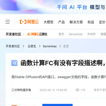
大模型
产品
解决方案
权益
定价
开发者社区
首页
Serverless
中间件
微
大模型
产品
解决方案
权益
定价
云市场
伙伴
服务
了解阿里云
精选产品
精选解决方案
普惠上云
产品定价
精选商城
成为销售伙伴
售前咨询
为什么选择阿里云
千问AI平台
开发者社区
云原生
Serverless
正文
了解云产品的定价详情
大模型服务平台百炼
睿译宝，AI翻译排版一
普惠上云 官方力荐
分销伙伴
在线服务
网站建设
什么是云计算
大
大模型服务与应用平台
上传文档即自动完成翻译和
云服务器38元/年起，超
咨询伙伴
多端小程序
技术领先
函数计算FC有没有字段描述啊
云上成本管理
售后服务
轻量应用服务器
GLM-5.2：长任务时代
官方推荐返现计划
大模型
精选产品
精选解决方案
Salesforce 国际版订阅
稳定可靠
管理和优化成本
推荐新用户得奖励，单订单
销售伙伴合作计划
自助服务
友盟天域
安全合规
人工智能与机器学习
AI
用Stable Diffusion的API接口，swagger文档的字段
文本生成
云数据库 RDS
Hermes Agent，打造
云工开物
无影生态合作计划
在线服务
观测云
分析师报告
自主进化，持久记忆，越用
高校专属算力普惠，学生认
计算
互联网应用开发
Qwen3.8-Max
三分钟热度的鱼
2023-08-15 13:48:59
178
发布于安
HOT
Salesforce On Alibaba C
工单服务
Tuya 物联网平台阿里云
研究报告与白皮书
人工智能平台 PAI
快速拥有专属 OpenClaw
大模
Consulting Partner 合
大数据
容器
智能体时代全能旗舰模型
免费试用
短信专区
一站式AI开发、训练和推
蓝凌 OA
AI 大模型销售与服务生
现代化应用