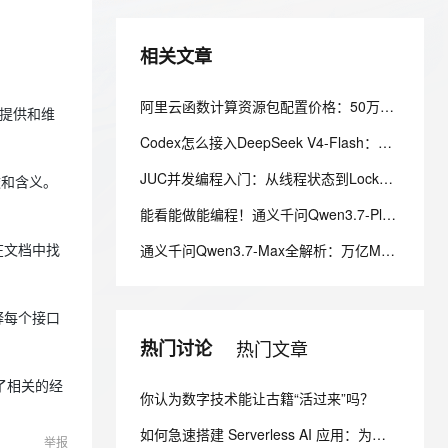
安全
我要投诉
e-1.1-I2V
Cosyvoice-V3-Flash
PolarDB
上云场景组合购
Milvus 弹性伸缩功能新增节
伴
漫剧创作，剧本、分镜、视频高效生成
100%兼容MySQL、PostgreSQL，兼容Oracle，支持集中和分布式
覆盖90%+业务场景，专享组合折扣价
点支持范围
畅自然，细节丰富
高表现力语音合成大模型，语音克隆听感自然
VPN
相关文章
ernetes 版 ACK
云聚AI 严选权益
AI 原生数据库服务发布
SSL 证书
2V
Fun-ASR
，一键激活高效办公新体验
理容器应用的 K8s 服务
精选AI产品，从模型到应用全链提效
Agent 数据网关
阿里云函数计算资源包配置价格：50万CU、1000万CU、5亿CU和20亿CU资源包费用清单
文戏情感细腻自然，动作戏激烈拳拳到肉，实现更强表演能力
支持中英文自由切换，具备更强的噪声鲁棒性
方提供和维
堡垒机
AI 用量加速计划
云原生数据库 PolarDB
Codex怎么接入DeepSeek V4-Flash：官方一键脚本 + 手动配置完整教程
防火墙
、识别商机，让客服更高效、服务更出色。
新老同享，达量后返
Agentic Database 发布
JUC并发编程入门：从线程状态到Lock锁，一文吃透生产者消费者
用途和含义。
主机安全
应用
能看能做能编程！通义千问Qwen3.7-Plus 打通 GUI+CLI 的全能 AI 助手
千问办公
NEW
AI 应用及服务市场
通义千问Qwen3.7-Max全解析：万亿MoE旗舰，35小时自主执行的全能智能体
可以在文档中找
的智能体编程平台
一站式AI生产力平台
AI 应用
伶鹊
解释每个接口
企业级人与Agent协作平台，接入和调度多个数字员工
智能客服平台，对话机器人、对话分析、智能外呼
大模型
热门讨论
热门文章
大模型服务平台百炼 - 全妙
自然语言处理
应用创作平台
多模态内容创作工具，已接入 DeepSeek
了相关的经
数据标注
你认为数字技术能让古籍“活过来”吗？
机器学习
如何急速搭建 Serverless AI 应用：为你写诗？
举报