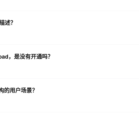
了描述？
load，是没有开通吗？
ss 架构的用户场景？
？