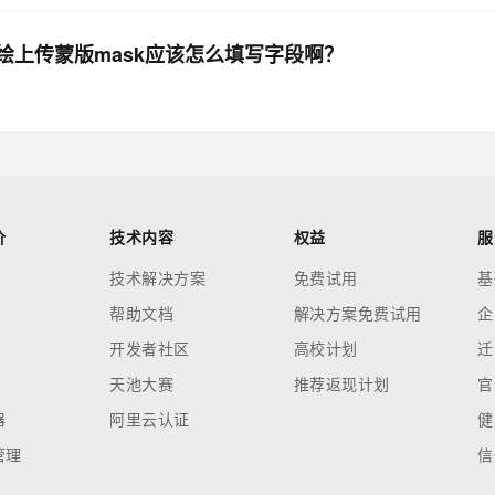
局部重绘上传蒙版mask应该怎么填写字段啊？
价
技术内容
权益
服
技术解决方案
免费试用
基
帮助文档
解决方案免费试用
企
开发者社区
高校计划
迁
天池大赛
推荐返现计划
官
器
阿里云认证
健
管理
信