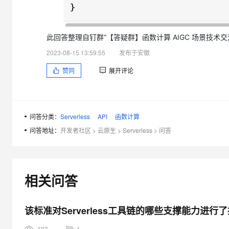
此回答整理自钉群“【答疑群】函数计算 AIGC 场景技术交
2023-08-15 13:59:55
发布于安徽
赞同
展开评论
问答分类：
Serverless
API
函数计算
问答地址：
开发者社区
>
云原生
>
Serverless
>
问答
相关问答
该标准对Serverless工具链的哪些支撑能力进行
183
1