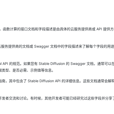
Deepseek-v4-pro
HappyHors
同享
万小智 AI 建站低至 15元/月
Qoder CN
AI 短剧/漫剧
云原生数据库 
快递物流查询
WordPress
成为服务伙
高校合作
点，立即开启云上创新
覆盖公网/内网、递归/权威、移动APP等全场景解析服务
送.CN域名，送备案服务码
基于千问大模型等，支持代码智能生成、研发智能问答
AI助力短剧
态智能体模型
旗舰 MoE 大模型，百万上下文与顶尖推理能力
图生视频，流
Ubuntu
服务生态伙伴
云工开物
企业应用
Works
Night Plan 支持 Qwen 3.8-Max
云原生大数据计算服务 MaxCompute
AI 办公
容器服务 Kub
NEW
GLM-5.2
Wan2.7-T
Red Hat
30+ 款产品免费体验
Data Agent 驱动的一站式 Data+AI 开发治理平台
夜间 5 折，Qwen/Meoo/TokenPlan 客户专享
面向分析的企业级SaaS模式云数据仓库
AI智能应用
提供一站式管
科研合作
视觉 Coding、空间感知、多模态思考等全面升级
1M上下文，专为长程任务能力而生
，函数计算的接口文档和字段描述是由具体的云服务提供商或 API 提供
ERP
堂（旗舰版）
SUSE
智能客服
CRM
防护产品
2个月
自动承接线索
建站小程序
以查阅相关云服务提供商的文档或 Swagger 文档中的字段描述来了解每个字段的
OA 办公系统
AI 应用构建
大模型原生
力提升
财税管理
模板建站
Qoder
大模型服务平台百炼-应用模版
HOT
NEW
 API 的规范。如果您有 Stable Diffusion 的 Swagger 文档，通常
面向真实软件
个人版上线、团队版降价；千问3.8-Max首发发尝鲜
丰富多元化的应用模版和解决方案
400电话
定制建站
据类型、是否必需、示例值等信息。
万有无界
大模型服务平台百炼-智能体
方案
广告营销
模板小程序
包含了 Stable Diffusion API 的详细信息。这些文档通常会
的模型效果
灵活可视化地构建企业级 Agent
定制小程序
秒悟
人工智能平台 PAI
APP 开发
云端极速 AI 
新一代 AI 视频生成模型，深度适配广告营销等场景
AI Native 的算法工程平台，一站式完成建模、训练、推理服务部署
开发者交流和讨论。有时候，其他开发者可能已经研究过这些字段并分享
建站系统