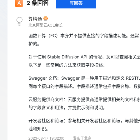
存储
天池大赛
2
条回答
写回答
Qwen3.7-Plus
云解析DNS
解决方案免费试用 新老
电子合同
最高领取价值200元试用
能看、能想、能动手的多模
安全
网络与CDN
AI 算法大赛
畅捷通
算精通
大数据开发治理平台 Data
AI 产品 免费试用
网络
北京阿里云ACE会长
安全
云开发大赛
Qwen3-VL-Plus
Tableau 订阅
1亿+ 大模型 tokens 和 
函数计算（FC）本身并不提供直接的字段描述功能。通常
可观测
入门学习赛
中间件
AI空中课堂在线直播课
云防火墙
140+云产品 免费试用
护的。
上云与迁云
云原生的云上边界网络安全
产品新客免费试用，最长1
数据库
生态解决方案
对于使用 Stable Diffusion API 的情况，您可
大模型服务
企业出海
大模型ACA认证体验
大数据计算
以下是一些常用的方法来获取字段描述：
助力企业全员 AI 认知与能
行业生态解决方案
千问AI平台-Token Plan
政企业务
媒体服务
Swagger 文档：Swagger 是一种用于描述和定义 RESTful
开发者生态解决方案
到每个接口的字段描述。字段描述通常包括字段名称、数
企业服务与云通信
千问AI平台-模型体验
AI 开发和 AI 应用解决
云服务提供商文档：云服务提供商通常提供相关的文档和指南，其中
在线体验全尺寸、多种模态
域名与网站
的字段含义和用法，并提供示例和说明。
Happy 系列大模型
终端用户计算
开发者社区和论坛：参与相关开发者社区和论坛，与其他
Serverless
验和知识。
2023-08-17 19:32:00
发布于北京
开发工具