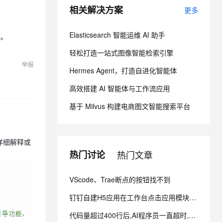
相关解决方案
更多
息提取
与 AI 智能体进行实时音视频通话
Elasticsearch 智能运维 AI 助手
数。
从文本、图片、视频中提取结构化的属性信息
构建支持视频理解的 AI 音视频实时通话应用
轻松打造一站式图像智能检索引擎
t.diy 一步搞定创意建站
构建大模型应用的安全防护体系
举报
通过自然语言交互简化开发流程,全栈开发支持
通过阿里云安全产品对 AI 应用进行安全防护
Hermes Agent，打造自进化智能体
高效搭建 AI 智能体与工作流应用
基于 Milvus 构建电商图文智能搜索平台
详细解释或
热门讨论
热门文章
VScode、Trae断点的按钮找不到
钉钉自建H5应用在工作台点击应用模块没有反应是什么原因呢
代码量超过400行后,AI程序员一直超时,可否延迟超时时间,例如延长到10分钟.