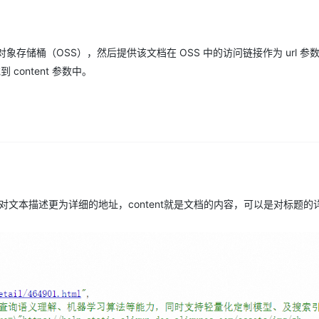
AI 应用
10分钟微调：让0.6B模型媲美235B模
多模态数据信
型
存储桶（OSS），然后提供该文档在 OSS 中的访问链接作为 url 参
依托云原生高可用架构,实现Dify私有化部署
用1%尺寸在特定领域达到大模型90%以上效果
content 参数中。
一个 AI 助手
超强辅助，Bol
即刻拥有 DeepSeek-R1 满血版
在企业官网、通讯软件中为客户提供 AI 客服
多种方案随心选，轻松解锁专属 DeepSeek
对文本描述更为详细的地址，content就是文档的内容，可以是对标题的