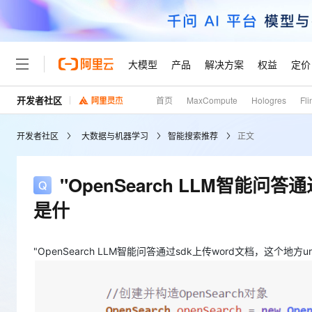
大模型
产品
解决方案
权益
定价
开发者社区
首页
MaxCompute
Hologres
Fli
大模型
产品
解决方案
权益
定价
云市场
伙伴
服务
了解阿里云
精选产品
精选解决方案
普惠上云
产品定价
精选商城
成为销售伙伴
售前咨询
为什么选择阿里云
千问AI平台
开发者社区
大数据与机器学习
智能搜索推荐
正文
了解云产品的定价详情
大模型服务平台百炼
睿译宝，AI翻译排版一
普惠上云 官方力荐
分销伙伴
在线服务
网站建设
什么是云计算
大
大模型服务与应用平台
上传文档即自动完成翻译和
云服务器38元/年起，超
咨询伙伴
多端小程序
技术领先
"OpenSearch LLM智能问答
云上成本管理
售后服务
轻量应用服务器
GLM-5.2：长任务时代
官方推荐返现计划
大模型
精选产品
精选解决方案
Salesforce 国际版订阅
稳定可靠
是什
管理和优化成本
推荐新用户得奖励，单订单
销售伙伴合作计划
自助服务
友盟天域
安全合规
人工智能与机器学习
AI
文本生成
云数据库 RDS
Hermes Agent，打造
云工开物
无影生态合作计划
在线服务
观测云
分析师报告
自主进化，持久记忆，越用
高校专属算力普惠，学生认
"OpenSearch LLM智能问答通过sdk上传word文档，这个地
计算
互联网应用开发
Qwen3.8-Max
HOT
Salesforce On Alibaba C
工单服务
Tuya 物联网平台阿里云
研究报告与白皮书
人工智能平台 PAI
快速拥有专属 OpenClaw
大模
Consulting Partner 合
大数据
容器
智能体时代全能旗舰模型
免费试用
短信专区
一站式AI开发、训练和推
蓝凌 OA
AI 大模型销售与服务生
现代化应用