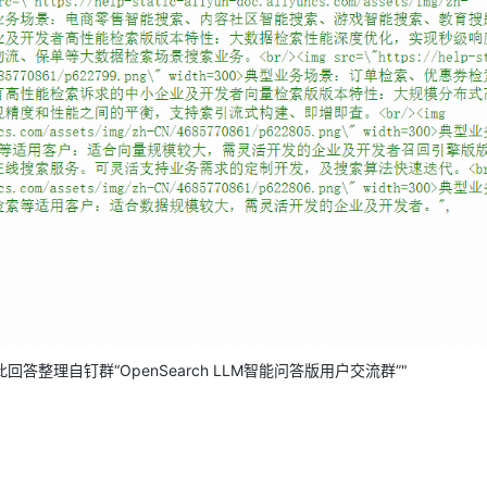
理自钉群“OpenSearch LLM智能问答版用户交流群”"