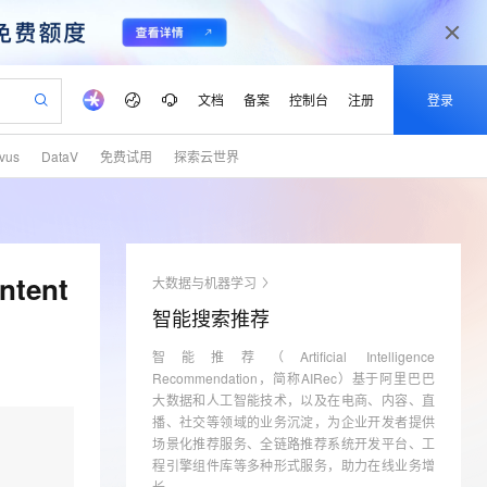
文档
备案
控制台
注册
登录
lvus
DataV
免费试用
探索云世界
验
作计划
器
AI 活动
专业服务
服务伙伴合作计划
开发者社区
加入我们
产品动态
服务平台百炼
阿里云 OPC 创新助力计划
一站式生成采购清单，支持单品或批量购买
可编辑精美 PPT 文稿
S产品伙伴计划（繁花）
峰会
CS
造的大模型服务与应用开发平台
Agency Agents：拥有专属领域专家
AI 生产力先锋
Al MaaS 服务伙伴赋能合作
域名
博文
Careers
至高可申请百万元
Qwen3.8-Max 模型上线
 轻松生成专业的 PPT
开启高性价比 AI 编程新体验
弹性可伸缩的云计算服务
先锋实践拓展 AI 生产力的边界
多领域专家智能体,一键组建 AI 虚拟交付团队
Token 补贴，五大权
计划
海大会
伙伴信用分合作计划
商标
问答
社会招聘
tent
大数据与机器学习
益加速 OPC 成功
帕鲁游戏服务器
SS
HappyHorse 打造一站式影视创作平台
飞天发布时刻
HOT
Open Search 向量检索版支
划
备案
电子书
校园招聘
智能搜索推荐
联机服务器，轻松开启游戏
视频创作，一键激活电商全链路生产力
稳定、安全、高性价比、高性能的云存储服务
所见，即是所愿
持视频检索 Pipeline 功能
可视化编排打通从文字构思到成片全链路闭环
更多支持
划
公司注册
镜像站
视频生成
语音识别与合成
智能推荐（Artificial Intelligence
 智能体与工作流应用
漫剧工坊：一站式动画创作平台
AI 实训营
应用身份服务 (IDaaS)
合作伙伴培训与认证
Recommendation，简称AIRec）基于阿里巴巴
划
上云迁移
站生成，高效打造优质广告素材
全接入的云上超级电脑
通过阿里云百炼高效搭建AI应用,助力高效开发
快速生产连贯的高质量长漫剧
从基础到进阶，Agent 创客手把手教你
OpenClaw 管理能力上线
大数据和人工智能技术，以及在电商、内容、直
lScope
我要反馈
e-1.1-T2V
Qwen3-TTS-Flash
查询合作伙伴
播、社交等领域的业务沉淀，为企业开发者提供
n Alibaba Cloud ISV 合作
代维服务
建企业门户网站
10 分钟搭建微信、支付宝小程序
MaxCompute MaxFrame 提
畅细腻的高质量视频
离线语音合成大模型，多语言方言自适应，低延迟高稳定
场景化推荐服务、全链路推荐系统开发平台、工
创新加速
ope
登录合作伙伴管理后台
我要建议
站，无忧落地极速上线
以可视化方式快速构建移动和 PC 门户网站
国内短信简单易用，安全可靠，秒级触达，全球覆盖200+国家和地区。
高效部署网站，快速应用到小程序
供自动弹性内存功能
程引擎组件库等多种形式服务，助力在线业务增
长。