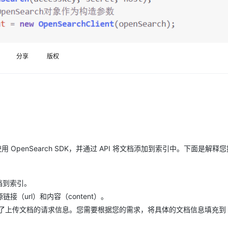
Deepseek-v4-pro
HappyHors
同享
万小智 AI 建站低至 15元/月
Qoder CN
AI 短剧/漫剧
云原生数据库 
快递物流查询
WordPress
成为服务伙
高校合作
点，立即开启云上创新
覆盖公网/内网、递归/权威、移动APP等全场景解析服务
送.CN域名，送备案服务码
基于千问大模型等，支持代码智能生成、研发智能问答
AI助力短剧
态智能体模型
旗舰 MoE 大模型，百万上下文与顶尖推理能力
图生视频，流
Ubuntu
服务生态伙伴
云工开物
企业应用
Works
Night Plan 支持 Qwen 3.8-Max
云原生大数据计算服务 MaxCompute
AI 办公
容器服务 Kub
NEW
GLM-5.2
Wan2.7-T
Red Hat
30+ 款产品免费体验
Data Agent 驱动的一站式 Data+AI 开发治理平台
夜间 5 折，Qwen/Meoo/TokenPlan 客户专享
面向分析的企业级SaaS模式云数据仓库
AI智能应用
提供一站式管
科研合作
分享
版权
视觉 Coding、空间感知、多模态思考等全面升级
1M上下文，专为长程任务能力而生
ERP
堂（旗舰版）
SUSE
智能客服
CRM
防护产品
2个月
自动承接线索
建站小程序
OA 办公系统
AI 应用构建
大模型原生
力提升
财税管理
模板建站
Qoder
大模型服务平台百炼-应用模版
HOT
NEW
面向真实软件
个人版上线、团队版降价；千问3.8-Max首发发尝鲜
丰富多元化的应用模版和解决方案
400电话
定制建站
需要使用 OpenSearch SDK，并通过 API 将文档添加到索引中。下面是解
万有无界
大模型服务平台百炼-智能体
方案
广告营销
模板小程序
的模型效果
灵活可视化地构建企业级 Agent
定制小程序
秒悟
人工智能平台 PAI
文档到索引。
APP 开发
云端极速 AI 
新一代 AI 视频生成模型，深度适配广告营销等场景
AI Native 的算法工程平台，一站式完成建模、训练、推理服务部署
源链接（url）和内容（content）。
建站系统
它包含了上传文档的请求信息。您需要根据您的需求，将具体的文档信息填充到 fie