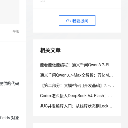
安全
我要投诉
e-1.1-I2V
Cosyvoice-V3-Flash
PolarDB
上云场景组合购
Milvus 弹性伸缩功能新增节
伴
漫剧创作，剧本、分镜、视频高效生成
100%兼容MySQL、PostgreSQL，兼容Oracle，支持集中和分布式
覆盖90%+业务场景，专享组合折扣价
点支持范围
畅自然，细节丰富
高表现力语音合成大模型，语音克隆听感自然
VPN
我要提问
ernetes 版 ACK
云聚AI 严选权益
AI 原生数据库服务发布
SSL 证书
2V
Fun-ASR
，一键激活高效办公新体验
理容器应用的 K8s 服务
精选AI产品，从模型到应用全链提效
Agent 数据网关
举报
文戏情感细腻自然，动作戏激烈拳拳到肉，实现更强表演能力
支持中英文自由切换，具备更强的噪声鲁棒性
堡垒机
AI 用量加速计划
云原生数据库 PolarDB
防火墙
、识别商机，让客服更高效、服务更出色。
新老同享，达量后返
Agentic Database 发布
相关文章
主机安全
应用
能看能做能编程！通义千问Qwen3.7-Plus 打通 GUI+CLI 的全能 AI 助手
千问办公
NEW
AI 应用及服务市场
的智能体编程平台
一站式AI生产力平台
通义千问Qwen3.7-Max全解析：万亿MoE旗舰，35小时自主执行的全能智能体
AI 应用
释您提供的代码
伶鹊
【第二部分：大模型应用开发基础】7.Function Calling：让大模型调用真实程序能力
企业级人与Agent协作平台，接入和调度多个数字员工
智能客服平台，对话机器人、对话分析、智能外呼
大模型
Codex怎么接入DeepSeek V4-Flash：官方一键脚本 + 手动配置完整教程
大模型服务平台百炼 - 全妙
自然语言处理
JUC并发编程入门：从线程状态到Lock锁，一文吃透生产者消费者
应用创作平台
多模态内容创作工具，已接入 DeepSeek
数据标注
lds 对象
机器学习