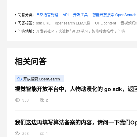
问答分类：
自然语言处理
API
开发工具
智能开放搜索 OpenSearch
问答标签：
sdk URL
opensearch LLM文档
URL content
音视频终端 
问答地址：
开发者社区
>
大数据与机器学习
>
智能搜索推荐
>
问答
相关问答
开放搜索 OpenSearch
视觉智能开放平台中，人物动漫化的 go sdk，返
358
2
我们这边再填写算法备案的内容，请问一下我们Open
293
1