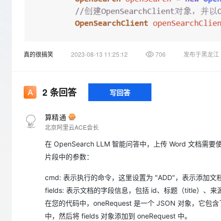
存储
天池大赛
Qwen3.7-Plus
云解析DNS
解决方案免费试用 新老
电子合同
最高领取价值200元试用
能看、能想、能动手的多模
安全
网络与CDN
AI 算法大赛
畅捷通
大数据开发治理平台 Data
AI 产品 免费试用
网络
安全
云开发大赛
Qwen3-VL-Plus
Tableau 订阅
1亿+ 大模型 tokens 和 
真的很搞笑
2023-08-13 11:25:12
706
发布于黑龙江
可观测
入门学习赛
中间件
AI空中课堂在线直播课
云防火墙
140+云产品 免费试用
上云与迁云
云原生的云上边界网络安全
产品新客免费试用，最长1
数据库
生态解决方案
2
条回答
写回答
大模型服务
企业出海
大模型ACA认证体验
大数据计算
助力企业全员 AI 认知与能
行业生态解决方案
千问AI平台-Token Plan
算精通
政企业务
媒体服务
北京阿里云ACE会长
开发者生态解决方案
企业服务与云通信
在 OpenSearch LLM 智能问答中，上传 Word 文档
千问AI平台-模型体验
AI 开发和 AI 应用解决
片段中的参数：
在线体验全尺寸、多种模态
域名与网站
Happy 系列大模型
cmd: 表示执行的命令，这里设置为 "ADD"，表示添加
终端用户计算
fields: 表示文档的字段信息，包括 id、标题（title）、来
Serverless
"
在您的代码中，oneRequest 是一个 JSON 对象，
中，然后将 fields 对象添加到 oneRequest 中。
开发工具