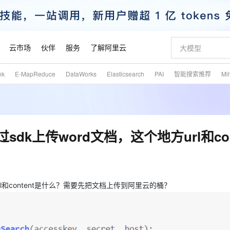
云市场
伙伴
服务
了解阿里云
nk
E-MapReduce
DataWorks
Elasticsearch
PAI
智能搜索推荐
Mi
AI 特惠
数据与 API
成为产品伙伴
企业增值服务
最佳实践
价格计算器
AI 场景体
基础软件
产品伙伴合
阿里云认证
市场活动
配置报价
大模型
自助选配和估算价格
步到位
智启 AI 普惠权益
产品生态集成认证中心
企业支持计划
云上春晚
域名与网站
Qwen Audio：打造专属 AI 语音助手
千问官方 MaaS 平台，为开发者和 Agent 而生，新用户赠送 1 亿 + tokens 额度
一句话生成原生
AI Coding
阿里云Maa
2026 阿里云
云服务器 E
为企业打
数据集
Windows
大模型认证
模型
NEW
NEW
格式还原
值低价云产品抢先购
至高享 1亿+免费 tokens，加速 Al 应用落地
提供智能易用的域名与建站服务
Qwen-Audio-3.0-Realtime 端到端实时语音角色扮演
输入一句话想法,
智能编程，一键
安全可靠、
产品生态伙伴
专家技术服务
云上奥运之旅
弹性计算合作
阿里云中企出
手机三要素
宝塔 Linux
全部认证
通过sdk上传word文档，这个地方url和con
价格优势
开源旗舰模型
即刻拥有 DeepSeek-V4-Pro
阿里云 OPC 创新助力计划
千问大模型
一键部署幻兽
AI 电商营销
对象存储 O
大模型
产品生态伙伴工作台
企业增值服务台
云栖战略参考
云存储合作计
云栖大会
身份实名认证
CentOS
训练营
推动算力普惠，释放技术红利
最高返9万
真正可用的 1M 上下文,一次完成代码全链路开发
快速构建应用程序和网站，即刻迈出上云第一步
轻松解锁专属 DeepSeek-V4-Pro
至高百万元 Token 补贴，加速一人公司成长
多元化、高性能、安全可靠的大模型服务
一键购买专属
从图文生成到
云上的中国
数据库合作计
活动全景
短信
Docker
图片和
自进化智能体
5 分钟轻松部署专属 QwenPaw
Token Plan 模型订阅计划
数字证书管理服务（原SSL证书）
高效搭建 AI
AI 广告创作
无影云电脑
企业成长
NEW
HOT
信息公告
看见新力量
云网络合作计
OCR 文字识别
JAVA
越聪明
证享300元代金券
全托管，含MySQL、PostgreSQL、SQL Server、MariaDB多引擎
Qwen3.8-Max 首发尝鲜，限时加量 10 倍，夜间低至2折
实现全站HTTPS，呈现可信的WEB访问
从聊天伙伴进化为能主动干活的本地数字员工
图文、视频一
随时随地安
方url和content是什么？需要先把文档上传到阿里云的桶？
魔搭 Mode
Kimi-K3
HappyHors
NEW
loud
服务实践
官网公告
金融模力时刻
Salesforce O
版
发票查验
全能环境
Claude Code + GStack 打造工程团队
千问办公，限时限量积分加倍
Qoder
低代码高效构
AI 建站
短信服务
型
NEW
作计划
Kimi 最新旗舰模型，长程编程与推理利器
让文字生成流
计划
创新中心
魔搭 ModelSc
健康状态
理服务
让AI从“聊天伙伴”进化为能干活的“数字员工”
安装技能 GStack，拥有专属 AI 工程团队
你的AI工作搭子，覆盖日常办公高频场景
面向真实软件的智能体编程平台
0 代码专业建
客户案例
天气预报查询
操作系统
态合作计划