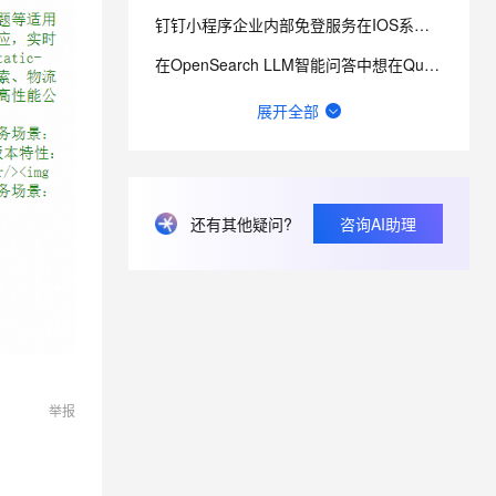
钉钉小程序企业内部免登服务在IOS系统用不了
在OpenSearch LLM智能问答中想在Query和向量化之前增加处理模块，支持此种自定义吗？
OpenSearch对接企业微信的时候，保存API时，显示openapi回调地址请求不通过咋整？
展开全部
钉钉考勤机8点前，1个人在2台考勤机上分别打卡，但只推送1次打卡记录。接口也只能调到一次记录，如何改
阿里云智能推荐 AIRec 的产品架构是怎样的？
还有其他疑问?
咨询AI助理
阿里云智能推荐 AIRec 现在向外输出的行业主要包括哪些？
OpenSearch LLM智能问答为什么上传文件是灰色的？
举报