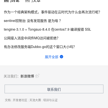
热门讨论
热门文章
作为一个经典架构模式，事件驱动在云时代为什么会再次流行呢？
sentinel控制台 没有发现服务 是为啥 ？
tengine-3.1.0 + Tongsuo-8.4.0 在centos7.9 编译报错 SSL
公网接入消息中间件MQ访问被拒绝？
有办法修改服务端Dubbo-go的这个窗口大小吗？
wget https://chaosblade.oss-cn-hangzhou.aliyuncs.c
展开全部
为什么到现在Sentinel开源l还是不去掉fastjson的引用？
docker 部署seata-server1.7莫名重启什么原因？最低的资源配置是多少？
关注我们：
新浪微博
Seata的JDK版本要求是什么？
联系我们
java中间件团队一般干什么事
文档
|
开发者社区
|
天池大赛
|
培训与认证