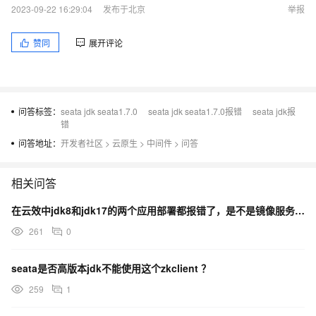
2023-09-22 16:29:04
发布于北京
举报
赞同
展开评论
问答标签：
seata jdk seata1.7.0
seata jdk seata1.7.0报错
seata jdk报
错
问答地址：
开发者社区
>
云原生
>
中间件
>
问答
相关问答
在云效中jdk8和jdk17的两个应用部署都报错了，是不是镜像服务出问题了？
261
0
seata是否高版本jdk不能使用这个zkclient ？
259
1