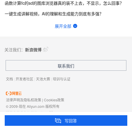
函数计算fc的sd的图库浏览器真的装不上去，不显示，怎么回事？
一键生成讲解视频，AI的理解和生成能力到底有多强？
请问主域名备案了，子域名还要备案吗？
展开全部
在终端怎么升级python？
函数计算一键部署ComfyUI绘画平台的优势有哪些？
关注我们：
新浪微博
一步搞定创意建站，Bolt.diy提供了哪些优势？
联系我们
有没有一种可能，其实你早就在AIGC了？
文档
|
开发者社区
|
天池大赛
|
培训与认证
法律声明及隐私权政策
|
Cookies政策
© 2009-现在 Aliyun.com 版权所有
增值电信业务经营许可证：
浙B2-20080101
域名注册服务机构许可：
浙D3-20210002
写回答
浙公网安备 33010602009975号
浙B2-20080101-4