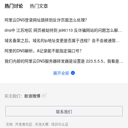
热门讨论
热门文章
阿里云DNS登录网址跳转到反诈页面怎么处理？
dns中 江苏地区 网页被劫持到 js96110 反诈骗网站的问题怎么解决？
域名备案之后，域名的ip地址变更是否属于违规？会不会被通管局扫描成不合规？
阿里的DNS解析，A记录能不能指定端口号？
我们内部的阿里云DNS服务器转发器是设置是 223.5.5.5，我看是有限速了，怎么办？
阿里云DNS这个48小时生效可以加急的嘛？
展开全部
请问DNS中电脑网址能打开，用手机浏览器不行，需要解析什么？
域名持有者，和域名icp备案主体、公安备案主体，以及支付宝商户主体不一致，是否能配置成功？
关注我们：
新浪微博
阿里云如何添加群辉DDNS进行外网访问nas?
联系我们
Golang 调用 AliDNS API，得到`SignatureDoesNotMatch`错误
文档
|
开发者社区
|
天池大赛
|
培训与认证