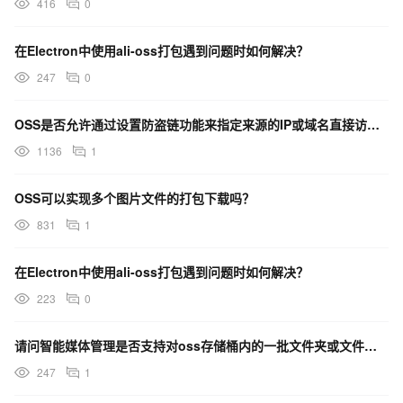
416
0
在Electron中使用ali-oss打包遇到问题时如何解决？
247
0
OSS是否允许通过设置防盗链功能来指定来源的IP或域名直接访问私有Bucket的文件？
1136
1
OSS可以实现多个图片文件的打包下载吗？
831
1
在Electron中使用ali-oss打包遇到问题时如何解决？
223
0
请问智能媒体管理是否支持对oss存储桶内的一批文件夹或文件进行 压缩打包 生成zip文件？
247
1