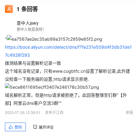
1
条回答
意中人jswy
意中人就是我呀！
"
https://boce.aliyun.com/detect/dns/f7fe231e509d4f3db31de1
7c4928f293
拨测结果与设置解析记录一致
这个域名没有记录，只有www.cugbtfc.cn设置了解析记录,此外建
议检查一下服务端的设置,http请求显示拒绝.
域名解析正常，但是http请求被拒绝了。此回答整理至钉群“【外
部】阿里云dns客户交流3群”"
2023-07-26 12:39:51
发布于江西
举报
赞同
展开评论