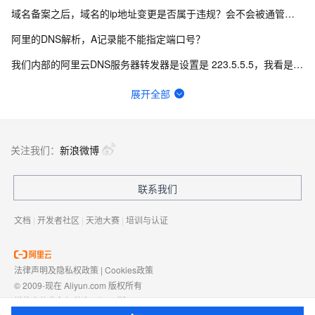
域名备案之后，域名的ip地址变更是否属于违规？会不会被通管局扫描成不合规？
阿里的DNS解析，A记录能不能指定端口号？
我们内部的阿里云DNS服务器转发器是设置是 223.5.5.5，我看是有限速了，怎么办？
阿里云DNS这个48小时生效可以加急的嘛？
展开全部
请问DNS中电脑网址能打开，用手机浏览器不行，需要解析什么？
域名持有者，和域名icp备案主体、公安备案主体，以及支付宝商户主体不一致，是否能配置成功？
关注我们：
新浪微博
阿里云如何添加群辉DDNS进行外网访问nas?
联系我们
Golang 调用 AliDNS API，得到`SignatureDoesNotMatch`错误
文档
|
开发者社区
|
天池大赛
|
培训与认证
法律声明及隐私权政策
|
Cookies政策
© 2009-现在 Aliyun.com 版权所有
增值电信业务经营许可证：
浙B2-20080101