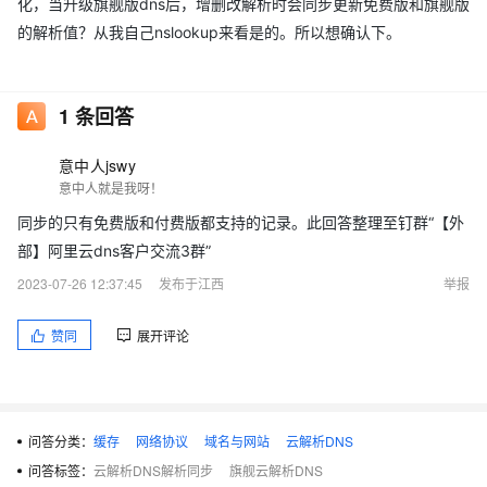
化，当升级旗舰版dns后，增删改解析时会同步更新免费版和旗舰版
的解析值？从我自己nslookup来看是的。所以想确认下。
1
条回答
意中人jswy
意中人就是我呀！
同步的只有免费版和付费版都支持的记录。此回答整理至钉群“【外
部】阿里云dns客户交流3群”
2023-07-26 12:37:45
发布于江西
举报
赞同
展开评论
问答分类：
缓存
网络协议
域名与网站
云解析DNS
问答标签：
云解析DNS解析同步
旗舰云解析DNS