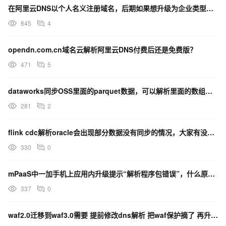
在阿里云DNS以个人名义注册域名，后期如果想升级为企业类型可以吗？
845
4
opendn.com.cn域名云解析阿里云DNS付费后还是免费版？
471
5
dataworks同步OSS里面的parquet数据，可以解析里面的数组成多个字段吗？
281
2
flink cdc解析oracle会出现部分数据没有同步的情况，大家有没有遇到过？
330
0
mPaaS中一加手机上应用内升级提示“解析程序包错误”，什么原因？
337
0
waf2.0迁移到waf3.0需要 提前修改dns解析 把waf保护摘了 再升级么？