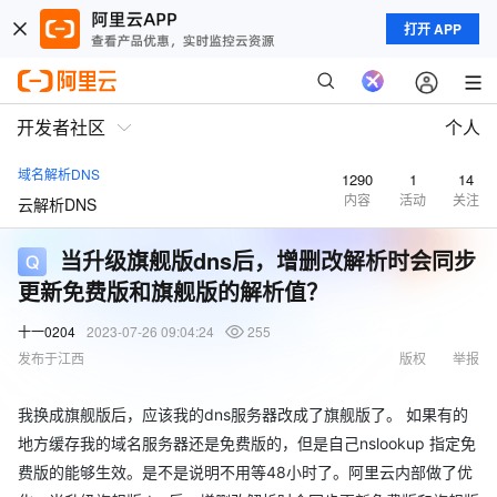
打开 APP
开发者社区
个人
域名解析DNS
1290
1
14
内容
活动
关注
云解析DNS
当升级旗舰版dns后，增删改解析时会同步
更新免费版和旗舰版的解析值？
十一0204
2023-07-26 09:04:24
255
发布于江西
版权
举报
我换成旗舰版后，应该我的dns服务器改成了旗舰版了。 如果有的
地方缓存我的域名服务器还是免费版的，但是自己nslookup 指定免
费版的能够生效。是不是说明不用等48小时了。阿里云内部做了优