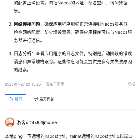
的配置正确设置。包括Nacos的地址、命名空间、访问凭据
但是在本地部署没有问题，本地运行的都是正常的
等。
不知道是不是编码的问题，但是不知道怎么设置
网络连接问题
：确保应用程序能够正常连接到Nacos服务器。
检查网络配置、防火墙设置等，确保应用程序可以与Nacos服
务器进行通信。
日志分析
：查看应用程序的日志文件，特别是启动阶段的错误
消息和异常堆栈跟踪。这些信息可能会提供更多有关失败原因
的线索。
看不出来是哪里的问题，感觉应该是没有连接上nacos
2023-07-27 23:16:25
发布于河南
举报
赞同
展开评论
游客qtz4x62ljmume
本地ping一下远程的naocs地址，telnet远程的nacos地址ip和端口