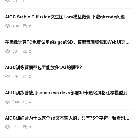
231
1
AIGC Stable Diffusion文生图Lora模型微调 下载gitcode问题
435
2
在函数计算FC免费试用的aigc的SD，模型管理域名和WebUI这两个网页总是显示错误代码，怎么办？
381
2
AIGC训练营模型包里能放多少G的模型？
404
3
AIGC训练营使用serverless devs部署3d卡通化风格迁移模型到阿里云函数计算上。这个？
348
4
AIGC训练营为什么这个sd文本输入的，只有75个字符，我看别人的有180个字符呢？
317
3