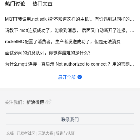
热门讨论
热门文章
MQTT我调用.net sdk 报“不知道这样的主机”。有谁遇到过同样的问题吗？参数配的都没有问题？
请教下 mqtt连接成功了，能收到消息， 后面又自动断开了连接， 是什么情况？
rocketMQ配置了消费者，生产者发送成功了，但是无法消费
面试必问的消息队列，你觉得最难的是什么？
为什么mqtt 连接一直显示 Not authorized to connect ？用的官网示例。
RocketMQ参数已经打开了,还是无法自动创建topic,这是日志信息,要怎么解决？
展开全部
RocketMQ这个问题是什么原因？
Apache RocketMQ这样的问题哪位同学遇到过？麻烦指点一下？
关注我们：
新浪微博
RocketMQ如何自定义延时消息时间？
联系我们
MQTT RocketMQ 和RabbitMQ 怎么区分？
文档
|
开发者社区
|
天池大赛
|
培训与认证