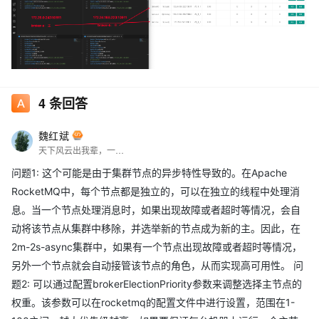
4
条回答
问题2：但是我起了好多次，经常遇到两个Master和两个Slave都在
同一台机器上。这个可以控制吗？就是想每台机器上运行一个主一
魏红斌
个从，可以增加配置参数brokerElectionPriority来配置选择成主的
天下风云出我辈，一入江湖岁月催，皇图霸业谈笑中，不胜人生一场醉。
权重，还有一个方式是当集群稳定后用mqadmin的electMaster命
问题1: 这个可能是由于集群节点的异步特性导致的。在Apache
令直接来指定谁是主
RocketMQ中，每个节点都是独立的，可以在独立的线程中处理消
息。当一个节点处理消息时，如果出现故障或者超时等情况，会自
动将该节点从集群中移除，并选举新的节点成为新的主。因此，在
2m-2s-async集群中，如果有一个节点出现故障或者超时等情况，
另外一个节点就会自动接管该节点的角色，从而实现高可用性。 问
题2: 可以通过配置brokerElectionPriority参数来调整选择主节点的
权重。该参数可以在rocketmq的配置文件中进行设置，范围在1-