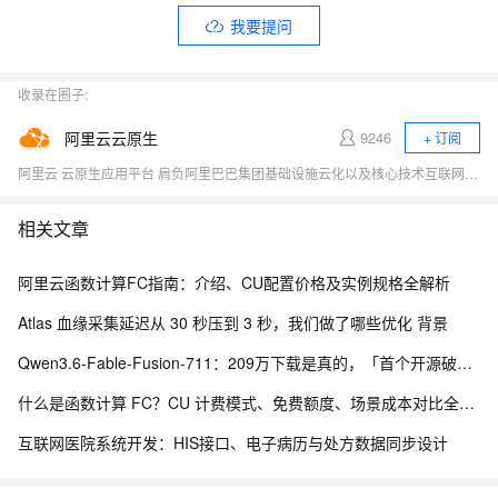
我要提问
收录在圈子:
阿里云云原生
9246
+ 订阅
阿里云 云原生应用平台 肩负阿里巴巴集团基础设施云化以及核心技术互联网化的重要职责，致力于打造稳定、标准、先进的云原生产品，成为云原生时代的引领者，推动行业全面想云原生的技术升级，成为阿里云新增长引擎。商业化产品包括容器、云原生中间件、函数计算等。
相关文章
阿里云函数计算FC指南：介绍、CU配置价格及实例规格全解析
Atlas 血缘采集延迟从 30 秒压到 3 秒，我们做了哪些优化 背景
Qwen3.6-Fable-Fusion-711：209万下载是真的，「首个开源破700」得另说
什么是函数计算 FC？CU 计费模式、免费额度、场景成本对比全说明
互联网医院系统开发：HIS接口、电子病历与处方数据同步设计