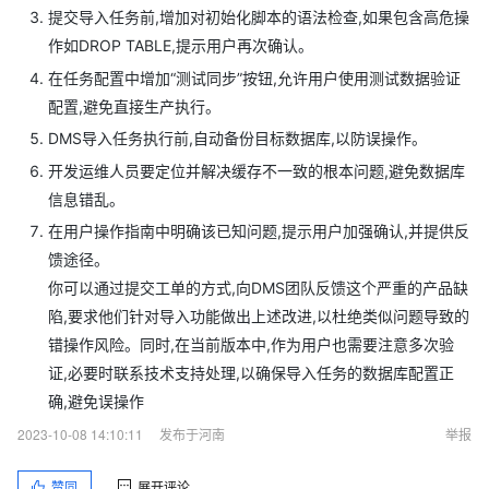
提交导入任务前,增加对初始化脚本的语法检查,如果包含高危操
作如DROP TABLE,提示用户再次确认。
在任务配置中增加“测试同步”按钮,允许用户使用测试数据验证
配置,避免直接生产执行。
DMS导入任务执行前,自动备份目标数据库,以防误操作。
开发运维人员要定位并解决缓存不一致的根本问题,避免数据库
信息错乱。
在用户操作指南中明确该已知问题,提示用户加强确认,并提供反
馈途径。
你可以通过提交工单的方式,向DMS团队反馈这个严重的产品缺
陷,要求他们针对导入功能做出上述改进,以杜绝类似问题导致的
错操作风险。同时,在当前版本中,作为用户也需要注意多次验
证,必要时联系技术支持处理,以确保导入任务的数据库配置正
确,避免误操作
2023-10-08 14:10:11
发布于河南
举报
赞同
展开评论