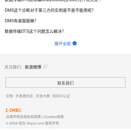
DMS这个诊断对于第三方的实例是不是不能用呢？
DMS有桌面版嘛？
数据传输DTS这个问题怎么解决？
DTS全量同步完成增量后切换业务中对于A表的写入由源端改为目标端，但是其它表不进行改动，有影响吗？
展开全部
DTS暂停任务是做什么的？
DATAX连接5.7版本mysql数据库报错，连接8.0没问题，URL没有问题
关注我们：
新浪微博
DMS之前都是用自己账号添加人员，编辑他们的手机号，钉钉给他发个团队邀请确认的信息，现在不是这样了？
联系我们
在数据传输DTS中，服务器日志收缩之后，同步失败了怎么办？
文档
|
开发者社区
|
天池大赛
|
培训与认证
法律声明及隐私权政策
|
Cookies政策
© 2009-现在 Aliyun.com 版权所有
增值电信业务经营许可证：
浙B2-20080101