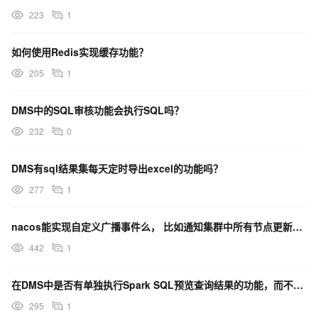
223
1
如何使用Redis实现缓存功能？
205
1
DMS中的SQL审核功能会执行SQL吗？
232
0
DMS有sql结果集每天定时导出excel的功能吗？
277
1
nacos能实现自定义广播事件么， 比如通知集群中所有节点更新各节点本地缓存的功能 ？
442
1
在DMS中是否有单独执行Spark SQL预览查询结果的功能，而不是执行整个任务并写入表？
295
1