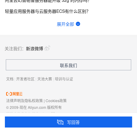
轻量应用服务器与云服务器ECS有什么区别？
实验室的入口在哪啊，网页每个地方我都点了就是没找到入口QAQ
展开全部
阿里云轻量应用服务器适合搭建哪些网站和应用？
轻量应用服务器如何备份网站和数据库？
关注我们：
新浪微博
轻量应用服务器带宽不够时如何升级配置？
联系我们
网站不能使用中国移动的4g流量访问，但使用wifi就可以正常访问，电信的流量也可以打开，请问怎么解决
文档
|
开发者社区
|
天池大赛
|
培训与认证
法律声明及隐私权政策
|
Cookies政策
© 2009-现在 Aliyun.com 版权所有
增值电信业务经营许可证：
浙B2-20080101
域名注册服务机构许可：
浙D3-20210002
写回答
浙公网安备 33010602009975号
浙B2-20080101-4