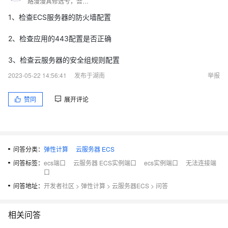
路漫漫其修远兮，吾将上下而求索。
1、检查ECS服务器的防火墙配置
2、检查应用的443配置是否正确
3、检查云服务器的安全组规则配置
2023-05-22 14:56:41
发布于湖南
举报
赞同
展开评论
问答分类：
弹性计算
云服务器 ECS
问答标签：
ecs端口
云服务器 ECS实例端口
ecs实例端口
无法连接端
口
问答地址：
开发者社区
>
弹性计算
>
云服务器ECS
>
问答
相关问答