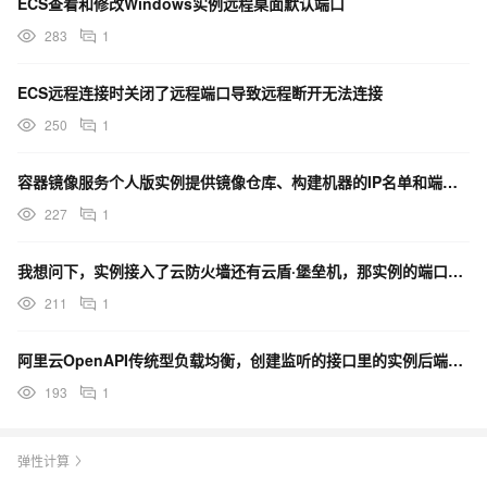
ECS查看和修改Windows实例远程桌面默认端口
283
1
ECS远程连接时关闭了远程端口导致远程断开无法连接
250
1
容器镜像服务个人版实例提供镜像仓库、构建机器的IP名单和端口吗
227
1
我想问下，实例接入了云防火墙还有云盾·堡垒机，那实例的端口是由堡垒机控制还是防火墙控制?
211
1
阿里云OpenAPI传统型负载均衡，创建监听的接口里的实例后端使用的端口。这个参数怎么设置？
193
1
弹性计算