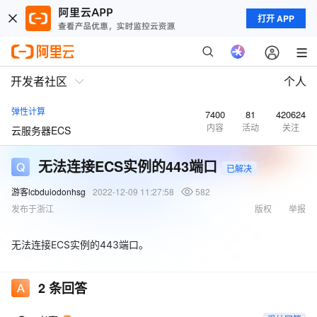
打开 APP
开发者社区
个人
弹性计算
7400
81
420624
内容
活动
关注
云服务器ECS
无法连接ECS实例的443端口
已解决
游客lcbduiodonhsg
2022-12-09 11:27:58
582
发布于浙江
版权
举报
无法连接ECS实例的443端口。
2
条回答