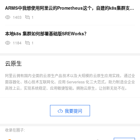
ARMS中我想使用阿里云的Prometheus这个，自建的k8s集群支持吗？
1403
1
本地k8s 集群如何部署基础版SREWorks？
1184
1
云原生
阿里云拥有国内全面的云原生产品技术以及大规模的云原生应用实践，通过全
面容器化、核心技术互联网化、应用 Serverless 化三大范式，助力制造业企业
高效上云，实现系统稳定、应用敏捷智能。拥抱云原生，让创新无处不在。
我要提问
收录在圈子: