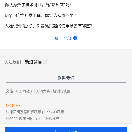
你认为数字技术能让古籍“活过来”吗？
Dify与传统开发工具，你会选择哪一个？
人脸识别“进化”，你最感兴趣的使用场景有哪些？
函数计算fc的sd的图库浏览器真的装不上去，不显示，怎么回事？
展开全部
请问主域名备案了，子域名还要备案吗？
一键生成讲解视频，AI的理解和生成能力到底有多强？
关注我们：
新浪微博
网站、小程序和APP共用内容接口，更新后数据不同步怎么排查？
联系我们
Springcloud连接nacos2.2.3一直报错403，user not found，啥原因？
文档
|
开发者社区
|
天池大赛
|
培训与认证
法律声明及隐私权政策
|
Cookies政策
© 2009-现在 Aliyun.com 版权所有
增值电信业务经营许可证：
浙B2-20080101
域名注册服务机构许可：
浙D3-20210002