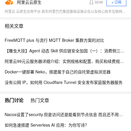
阿里云云原生
9246
+ 订阅
阿里云 云原生应用平台 肩负阿里巴巴集团基础设施云化以及核心技术互联网化的重要职责，致力于打造稳定、标准、先进的云原生产品，成为云原生时代的引领者，推动行业全面想云原生的技术升级，成为阿里云新增长引擎。商业化产品包括容器、云原生中间件、函数计算等。
相关文章
FreeMQTT plus 与流行 MQTT Broker 集群方案的对比
【雕虫大技】Agent 动态 Skill 供应链安全加固（一）：消费侧三层防线实战
阿里云99元云服务器详细介绍：实例规格和配置、购买和续费规则、适用场景解析
Docker一键部署 Neko，搭建属于自己的自托管虚拟浏览器
没有公网 IP，如何用 Cloudflare Tunnel 安全发布家庭服务器服务
热门讨论
热门文章
Nacos设置了security.但是访问还是能看到节点信息 而且还不用验证身份怎么办？
如何急速搭建 Serverless AI 应用：为你写诗？