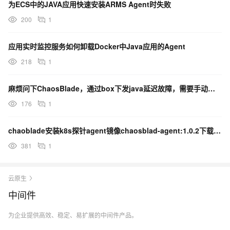
为ECS中的JAVA应用快速安装ARMS Agent时失败
200
1
应用实时监控服务如何卸载Docker中Java应用的Agent
218
1
麻烦问下ChaosBlade，通过box下发java延迟故障，需要手动挂载java agent吗？
176
1
chaoblade安装k8s探针agent镜像chaosblad-agent:1.0.2下载不下来？
381
1
云原生
中间件
为企业提供高效、稳定、易扩展的中间件产品。