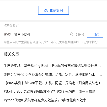
我要提问
收录在圈子:
阿里中间件
164946
+ 订阅
阿里云中间件主要有包含这么几个： 分布式关系型数据库DRDS_水平拆分 做数据库扩展性的 、消息队列MQ 是做消息的中间件、企业级分布式应用服务EDAS 做分布式服务的、还有一些其他的中间件，比如配置服务、缓存等等。
相关文章
生产级实战：基于Spring Boot + Redis的分布式延迟队列设计与实现
刚刚：Qwen3.8-Max发布：概述、功能、定价、速率限制与上下文、内置工具及API 参考指南
【2026实测】Maven下载、安装、配置一篇搞定（附官网安装包）
#Spring Boot启动慢到AI都救不了？这3个元凶你可能一直忽略
Python代理IP采集怎样减少无效请求？6步优化脚本效率