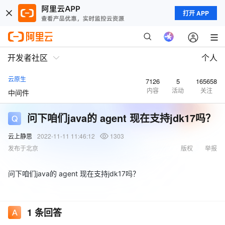
打开 APP
开发者社区
个人
云原生
7126
5
165658
内容
活动
关注
中间件
问下咱们java的 agent 现在支持jdk17吗？
云上静思
2022-11-11 11:46:12
1303
发布于北京
版权
举报
问下咱们java的 agent 现在支持jdk17吗？
1
条回答