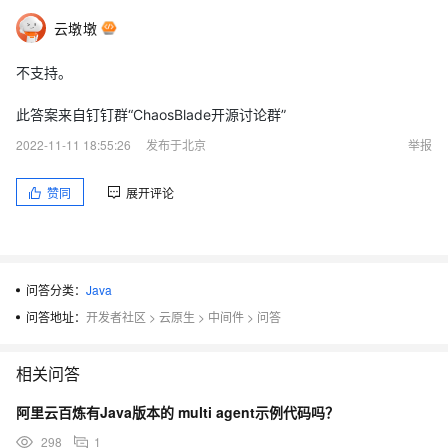
云墩墩
不支持。
此答案来自钉钉群“ChaosBlade开源讨论群”
2022-11-11 18:55:26
发布于北京
举报
赞同
展开评论
问答分类：
Java
问答地址：
开发者社区
>
云原生
>
中间件
>
问答
相关问答
阿里云百炼有Java版本的 multi agent示例代码吗？
298
1