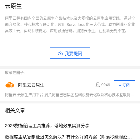
云原生
阿里云拥有国内全面的云原生产品技术以及大规模的云原生应用实践，通过全
面容器化、核心技术互联网化、应用 Serverless 化三大范式，助力制造业企业
高效上云，实现系统稳定、应用敏捷智能。拥抱云原生，让创新无处不在。
我要提问
收录在圈子:
阿里云云原生
9246
+ 订阅
阿里云 云原生应用平台 肩负阿里巴巴集团基础设施云化以及核心技术互联网化的重要职责，致力于打造稳定、标准、先进的云原生产品，成为云原生时代的引领者，推动行业全面想云原生的技术升级，成为阿里云新增长引擎。商业化产品包括容器、云原生中间件、函数计算等。
相关文章
2026数据治理工具推荐，落地效果实测分享
数据库主从复制延迟怎么解决？有什么好的方案（附毫秒级降延迟实战）