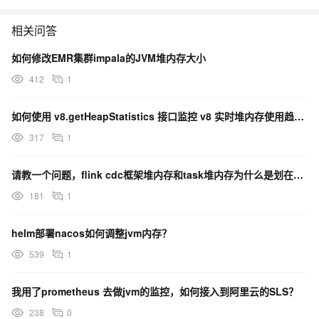
相关问答
如何修改EMR集群impala的JVM堆内存大小
412
1
如何使用 v8.getHeapStatistics 接口监控 v8 实时堆内存使用趋势？
317
1
请教一个问题，flink cdc框架堆内存和task堆内存为什么是划在一起啊，这两块内存能通用吗？
181
1
helm部署nacos如何调整jvm内存？
539
1
我用了prometheus 去做jvm的监控，如何接入到阿里云的SLS？
238
0