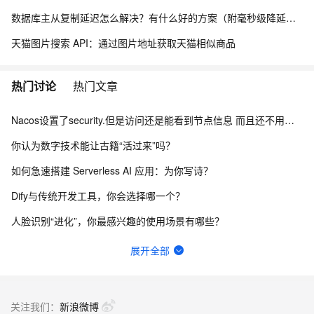
数据库主从复制延迟怎么解决？有什么好的方案（附毫秒级降延迟实战）
天猫图片搜索 API：通过图片地址获取天猫相似商品
热门讨论
热门文章
Nacos设置了security.但是访问还是能看到节点信息 而且还不用验证身份怎么办？
你认为数字技术能让古籍“活过来”吗？
如何急速搭建 Serverless AI 应用：为你写诗？
Dify与传统开发工具，你会选择哪一个？
人脸识别“进化”，你最感兴趣的使用场景有哪些？
请问主域名备案了，子域名还要备案吗？
展开全部
函数计算fc的sd的图库浏览器真的装不上去，不显示，怎么回事？
一键生成讲解视频，AI的理解和生成能力到底有多强？
关注我们：
新浪微博