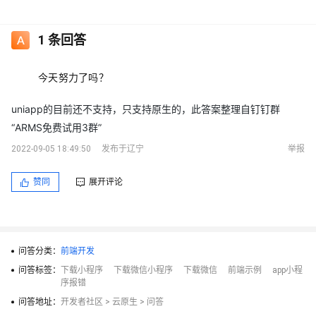
1
条回答
今天努力了吗？
uniapp的目前还不支持，只支持原生的，此答案整理自钉钉群
“ARMS免费试用3群”
2022-09-05 18:49:50
发布于辽宁
举报
赞同
展开评论
问答分类：
前端开发
问答标签：
下载小程序
下载微信小程序
下载微信
前端示例
app小程
序报错
问答地址：
开发者社区
>
云原生
>
问答