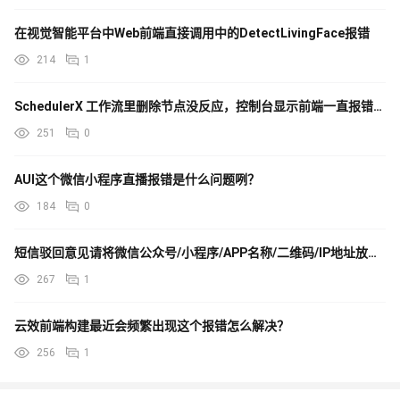
在视觉智能平台中Web前端直接调用中的DetectLivingFace报错
214
1
SchedulerX 工作流里删除节点没反应，控制台显示前端一直报错，谁帮忙看下？chrome浏览器
251
0
AUI这个微信小程序直播报错是什么问题咧？
184
0
短信驳回意见请将微信公众号/小程序/APP名称/二维码/IP地址放置变量外
267
1
云效前端构建最近会频繁出现这个报错怎么解决？
256
1