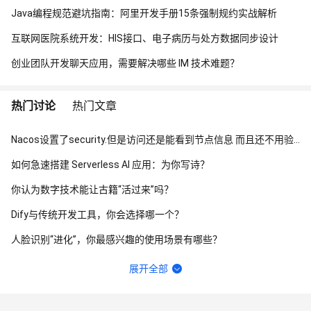
Java编程规范避坑指南：阿里开发手册15条强制规约实战解析
互联网医院系统开发：HIS接口、电子病历与处方数据同步设计
创业团队开发聊天应用，需要解决哪些 IM 技术难题？
热门讨论
热门文章
Nacos设置了security.但是访问还是能看到节点信息 而且还不用验证身份怎么办？
如何急速搭建 Serverless AI 应用：为你写诗？
你认为数字技术能让古籍“活过来”吗？
Dify与传统开发工具，你会选择哪一个？
人脸识别“进化”，你最感兴趣的使用场景有哪些？
函数计算fc的sd的图库浏览器真的装不上去，不显示，怎么回事？
展开全部
请问主域名备案了，子域名还要备案吗？