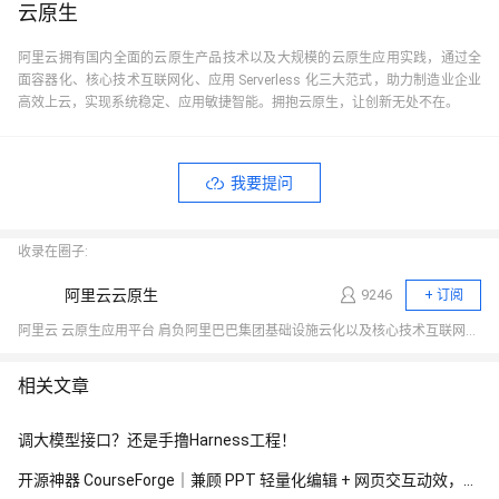
云原生
阿里云拥有国内全面的云原生产品技术以及大规模的云原生应用实践，通过全
面容器化、核心技术互联网化、应用 Serverless 化三大范式，助力制造业企业
高效上云，实现系统稳定、应用敏捷智能。拥抱云原生，让创新无处不在。
我要提问
收录在圈子:
阿里云云原生
9246
+ 订阅
阿里云 云原生应用平台 肩负阿里巴巴集团基础设施云化以及核心技术互联网化的重要职责，致力于打造稳定、标准、先进的云原生产品，成为云原生时代的引领者，推动行业全面想云原生的技术升级，成为阿里云新增长引擎。商业化产品包括容器、云原生中间件、函数计算等。
相关文章
调大模型接口？还是手撸Harness工程！
开源神器 CourseForge｜兼顾 PPT 轻量化编辑 + 网页交互动效，一键 PPT 转交互式网页课件