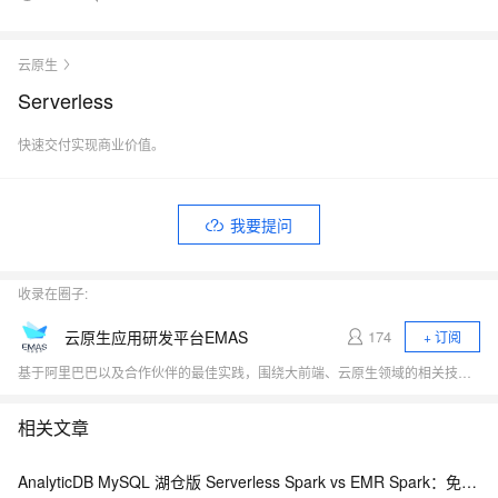
云原生
Serverless
快速交付实现商业价值。
我要提问
收录在圈子:
云原生应用研发平台EMAS
174
+ 订阅
基于阿里巴巴以及合作伙伴的最佳实践，围绕大前端、云原生领域的相关技术热点（小程序、Serverless、应用中间件、低代码、DevOps）展开行业探讨，与开发者一起探寻云原生时代应用研发的新范式。
相关文章
AnalyticDB MySQL 湖仓版 Serverless Spark vs EMR Spark：免运维、弹性与成本全维度对比