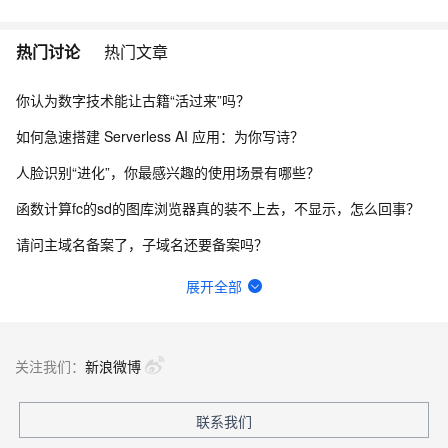
热门讨论
热门文章
你认为数字技术能让古籍“活过来”吗？
如何急速搭建 Serverless AI 应用：为你写诗？
人脸识别“进化”，你最感兴趣的使用场景有哪些？
函数计算fc的sd的图库浏览器真的装不上去，不显示，怎么回事？
请问主域名备案了，子域名还要备案吗？
一键生成讲解视频，AI的理解和生成能力到底有多强？
展开全部
在终端怎么升级python？
函数计算一键部署ComfyUI绘画平台的优势有哪些？
关注我们：
新浪微博
一步搞定创意建站，Bolt.diy提供了哪些优势？
联系我们
有没有一种可能，其实你早就在AIGC了？