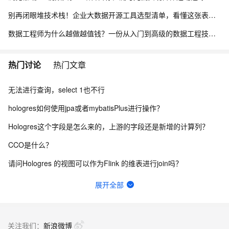
别再闭眼堆技术栈！企业大数据开源工具选型清单，看懂这张表少走3年弯路
数据工程师为什么越做越值钱？一份从入门到高级的数据工程技能树、项目实战与简历升级指南
热门讨论
热门文章
无法进行查询，select 1也不行
hologres如何使用jpa或者mybatisPlus进行操作？
Hologres这个字段是怎么来的，上游的字段还是新增的计算列？
CCO是什么？
请问Hologres 的视图可以作为Flink 的维表进行join吗？
Hologres holo报日期转换超限 怎么处理?
展开全部
菜鸟的智能物流在使用Hologres之后有哪些收益？
Hologres存储是按量计费吗？
关注我们：
新浪微博