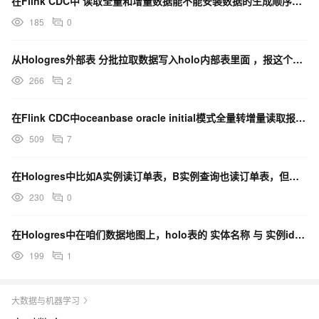
在Flink CDC中 读取全量和增量数据能不能安装数据的生成顺序输出？
185
0
从Hologres外部表 分批拉取数据写入holo内部表里面 ，报这个错误 ，怎么解决？
266
2
在Flink CDC中oceanbase oracle initial模式全量转增量读取报错怎么办？
509
7
在Hologres中比如A实例读订单表，B实例查询也读订单表，但是数据量较大，IO会有瓶颈吗？
230
0
在Hologres中在咱们数据地图上，holo表的 实体名称 与 实例id的映射关系是什么？
199
1
大数据与机器学习