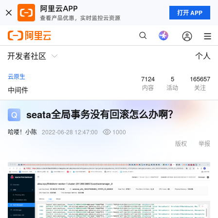
打开 APP
开发者社区
个人
云原生
7124
5
165657
内容
活动
关注
中间件
seata全局事务没有回滚怎么办啊？
哈喽！小陈
2022-06-28 12:47:00
1000
版权
举报