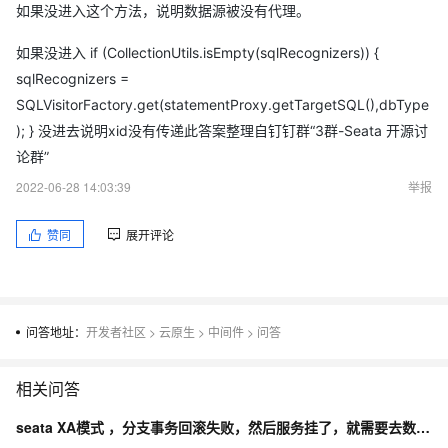
如果没进入这个方法，说明数据源被没有代理。
如果没进入 if (CollectionUtils.isEmpty(sqlRecognizers)) {
sqlRecognizers =
SQLVisitorFactory.get(statementProxy.getTargetSQL(),dbType
); } 没进去说明xid没有传递此答案整理自钉钉群“3群-Seata 开源讨
论群”
2022-06-28 14:03:39
举报
赞同
展开评论
问答地址：
开发者社区
>
云原生
>
中间件
>
问答
相关问答
seata XA模式 ，分支事务回滚失败，然后服务挂了，就需要去数据库手动处理吗？