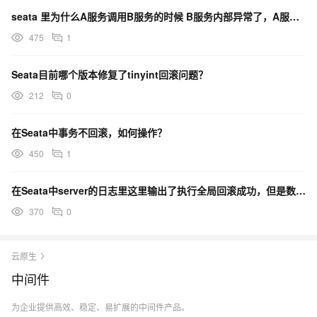
seata 里为什么A服务调用B服务的时候 B服务内部异常了，A服务回滚的时候总是失败呢？
475
1
Seata目前哪个版本修复了tinyint回滚问题？
212
0
在Seata中事务不回滚，如何操作？
450
1
在Seata中server的日志里这里输出了执行全局回滚成功，但是数据实际上是没有回滚，如何解决？
370
0
云原生
中间件
为企业提供高效、稳定、易扩展的中间件产品。