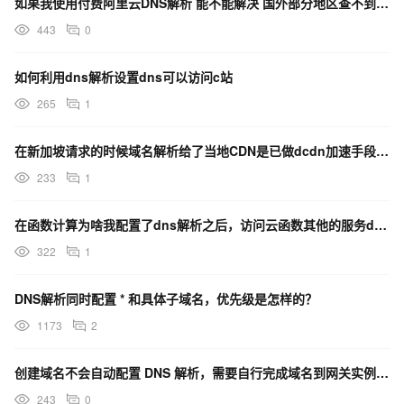
如果我使用付费阿里云DNS解析 能不能解决 国外部分地区查不到dns记录的问题呢 ？
443
0
如何利用dns解析设置dns可以访问c站
265
1
在新加坡请求的时候域名解析给了当地CDN是已做dcdn加速手段了还是本地也有机器翻译服务就近部署了?
233
1
在函数计算为啥我配置了dns解析之后，访问云函数其他的服务dns耗时都要400ms呢？
322
1
DNS解析同时配置 * 和具体子域名，优先级是怎样的？
1173
2
创建域名不会自动配置 DNS 解析，需要自行完成域名到网关实例关联的 SLB 之间的解析设置相关问题
243
0