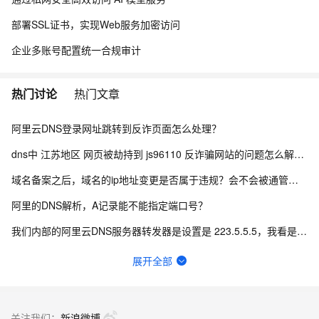
部署SSL证书，实现Web服务加密访问
企业多账号配置统一合规审计
热门讨论
热门文章
阿里云DNS登录网址跳转到反诈页面怎么处理？
dns中 江苏地区 网页被劫持到 js96110 反诈骗网站的问题怎么解决？
域名备案之后，域名的ip地址变更是否属于违规？会不会被通管局扫描成不合规？
阿里的DNS解析，A记录能不能指定端口号？
我们内部的阿里云DNS服务器转发器是设置是 223.5.5.5，我看是有限速了，怎么办？
阿里云DNS这个48小时生效可以加急的嘛？
展开全部
请问DNS中电脑网址能打开，用手机浏览器不行，需要解析什么？
阿里云如何添加群辉DDNS进行外网访问nas?
关注我们：
新浪微博