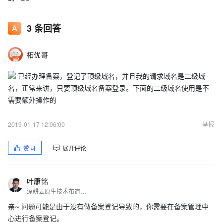
3
条回答
柘优哥
已经办理备案，登记了顶级域名，并且我的请求域名是二级域
名，正常来讲，只要顶级域名备案登录。下面的二级域名使用是不
需要额外操作的
2019-01-17 12:06:00
举报
赞同
展开评论
叶康铭
深耕云原生技术布道，熟悉DevOps、敏捷开发、容器技术、微服务架构等，擅长架构设计及企业数字化转型，在跨境电商场景上有多年的工作经历，在设计高并发、高性能、高可用中架构有较深的经验积累。精益和工匠精神不断提高对于技术领域的研究和探索。
亲~ 问题可能是由于没有做备案登记导致的，你需要在备案管理中
心进行备案登记。