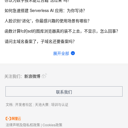
你认为数字技术能让古籍“活过来”吗？
如何急速搭建 Serverless AI 应用：为你写诗？
人脸识别“进化”，你最感兴趣的使用场景有哪些？
函数计算fc的sd的图库浏览器真的装不上去，不显示，怎么回事？
请问主域名备案了，子域名还要备案吗？
一键生成讲解视频，AI的理解和生成能力到底有多强？
展开全部
在终端怎么升级python？
函数计算一键部署ComfyUI绘画平台的优势有哪些？
关注我们：
新浪微博
一步搞定创意建站，Bolt.diy提供了哪些优势？
联系我们
有没有一种可能，其实你早就在AIGC了？
文档
|
开发者社区
|
天池大赛
|
培训与认证
法律声明及隐私权政策
|
Cookies政策