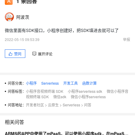
1
条回答
阿波茨
微信里面有SDK接口，小程序创建好，把SDK填进去就可以了
2022-05-15 09:53:39
举报
赞同
展开评论
问答分类：
小程序
Serverless
开发工具
函数计算
问答标签：
小程序音视频终端 SDK
小程序serverless sdk
微信小程序音
视频终端 SDK
微信sdk
微信小程序serverless
问答地址：
开发者社区
>
云原生
>
Serverless
>
问答
相关问答
ARMS的APP中使用了mPaaS，可以使用小程序sdk，在mPaaS小程序中吗？