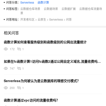
问答分类：
Serverless
函数计算
问答标签：
云数据仓库场景
云数据场景
云数据扩展
云数据仓库流量场
景
问答地址：
开发者社区
>
云原生
>
Serverless
>
问答
相关问答
函数计算如何查看服务级别和函数级别的公网出流量统计
172
1
如果在fc函数计算1访问fc函数2通过公网自定义域名,流量收费吗?通过VPC收费吗?
747
1
Serverless为何被认为是云数据库的理想交付模式？
200
1
函数计算通过vpc访问的流量收费吗？