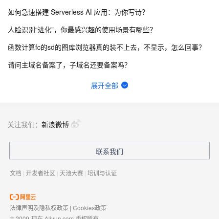
如何急速搭建 Serverless AI 应用：为你写诗？
人脸识别“进化”，你最感兴趣的使用场景有哪些？
函数计算fc的sd的图库浏览器真的装不上去，不显示，怎么回事？
请问主域名备案了，子域名还要备案吗？
一键生成讲解视频，AI的理解和生成能力到底有多强？
展开全部
在终端怎么升级python？
函数计算一键部署ComfyUI绘画平台的优势有哪些？
关注我们：
新浪微博
一步搞定创意建站，Bolt.diy提供了哪些优势？
联系我们
有没有一种可能，其实你早就在AIGC了？
文档
|
开发者社区
|
天池大赛
|
培训与认证
法律声明及隐私权政策
|
Cookies政策
© 2009-现在 Aliyun.com 版权所有