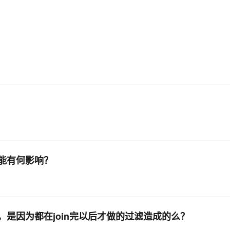
AI 应用
10分钟微调：让0.6B模型媲美235B模
多模态数据信
型
依托云原生高可用架构,实现Dify私有化部署
用1%尺寸在特定领域达到大模型90%以上效果
一个 AI 助手
超强辅助，Bol
即刻拥有 DeepSeek-R1 满血版
在企业官网、通讯软件中为客户提供 AI 客服
多种方案随心选，轻松解锁专属 DeepSeek
性能有何影响？
慢，是因为都在join完以后才做的过滤造成的么？