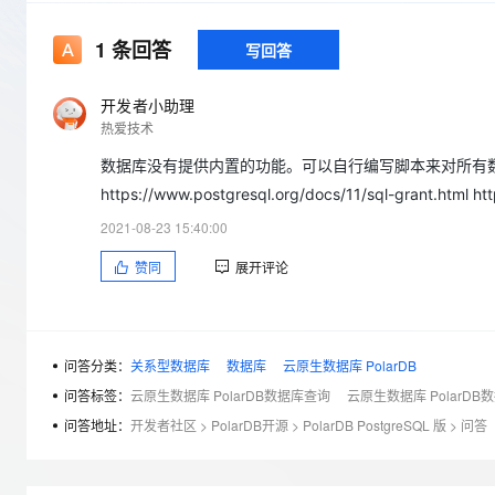
存储
天池大赛
Qwen3.7-Plus
云解析DNS
解决方案免费试用 新老
电子合同
最高领取价值200元试用
能看、能想、能动手的多模
安全
网络与CDN
1
条回答
写回答
AI 算法大赛
畅捷通
大数据开发治理平台 Data
AI 产品 免费试用
网络
安全
云开发大赛
Qwen3-VL-Plus
Tableau 订阅
开发者小助理
1亿+ 大模型 tokens 和 
热爱技术
可观测
入门学习赛
中间件
AI空中课堂在线直播课
云防火墙
140+云产品 免费试用
数据库没有提供内置的功能。可以自行编写脚本来对所有数据库
上云与迁云
云原生的云上边界网络安全
产品新客免费试用，最长1
数据库
https://www.postgresql.org/docs/11/sql-grant.html ht
生态解决方案
大模型服务
企业出海
大模型ACA认证体验
大数据计算
2021-08-23 15:40:00
助力企业全员 AI 认知与能
行业生态解决方案
千问AI平台-Token Plan
政企业务
赞同
展开评论
媒体服务
开发者生态解决方案
企业服务与云通信
千问AI平台-模型体验
AI 开发和 AI 应用解决
在线体验全尺寸、多种模态
域名与网站
问答分类：
关系型数据库
数据库
云原生数据库 PolarDB
问答标签：
云原生数据库 PolarDB数据库查询
云原生数据库 PolarDB
Happy 系列大模型
终端用户计算
问答地址：
开发者社区
>
PolarDB开源
>
PolarDB PostgreSQL 版
>
问答
Serverless
开发工具