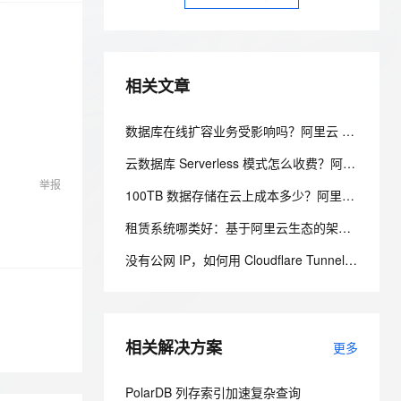
安全
我要投诉
e-1.1-I2V
Cosyvoice-V3-Flash
PolarDB
上云场景组合购
Milvus 弹性伸缩功能新增节
伴
漫剧创作，剧本、分镜、视频高效生成
100%兼容MySQL、PostgreSQL，兼容Oracle，支持集中和分布式
覆盖90%+业务场景，专享组合折扣价
点支持范围
畅自然，细节丰富
高表现力语音合成大模型，语音克隆听感自然
VPN
ernetes 版 ACK
云聚AI 严选权益
AI 原生数据库服务发布
SSL 证书
2V
Fun-ASR
相关文章
，一键激活高效办公新体验
理容器应用的 K8s 服务
精选AI产品，从模型到应用全链提效
Agent 数据网关
文戏情感细腻自然，动作戏激烈拳拳到肉，实现更强表演能力
支持中英文自由切换，具备更强的噪声鲁棒性
堡垒机
AI 用量加速计划
云原生数据库 PolarDB
数据库在线扩容业务受影响吗？阿里云 PolarDB 秒级弹性无感变配解析
防火墙
、识别商机，让客服更高效、服务更出色。
新老同享，达量后返
Agentic Database 发布
云数据库 Serverless 模式怎么收费？阿里云 PolarDB Serverless 按需计费解析
主机安全
应用
举报
100TB 数据存储在云上成本多少？阿里云 PolarDB 存算分离省成本解析
千问办公
NEW
AI 应用及服务市场
租赁系统哪类好：基于阿里云生态的架构设计与选型考量
的智能体编程平台
一站式AI生产力平台
AI 应用
没有公网 IP，如何用 Cloudflare Tunnel 安全发布家庭服务器服务
伶鹊
企业级人与Agent协作平台，接入和调度多个数字员工
智能客服平台，对话机器人、对话分析、智能外呼
大模型
大模型服务平台百炼 - 全妙
自然语言处理
应用创作平台
多模态内容创作工具，已接入 DeepSeek
相关解决方案
更多
数据标注
机器学习
PolarDB 列存索引加速复杂查询