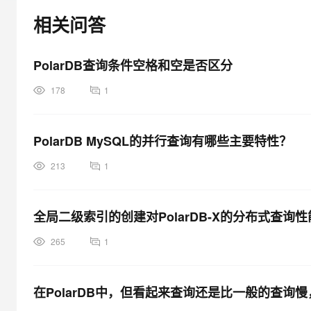
大模型解决方案
相关问答
迁移与运维管理
快速部署 Dify，高效搭建 
专有云
PolarDB查询条件空格和空是否区分
10 分钟在聊天系统中增加
178
1
PolarDB MySQL的并行查询有哪些主要特性？
213
1
全局二级索引的创建对PolarDB-X的分布式查询
265
1
在PolarDB中，但看起来查询还是比一般的查询