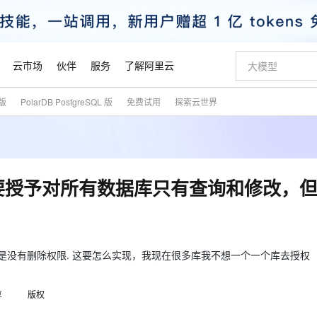
云市场
伙伴
服务
了解阿里云
式版
PolarDB PostgreSQL 版
免费试用
探索云世界
AI 特惠
数据与 API
成为产品伙伴
企业增值服务
最佳实践
价格计算器
AI 场景体
基础软件
产品伙伴合
阿里云认证
市场活动
配置报价
大模型
自助选配和估算价格
新方式
睿译宝，AI翻译排版一步到位
智启 AI 普惠权益
产品生态集成认证中心
企业支持计划
云上春晚
域名与网站
千问官方 MaaS 平台，为开发者和 Agent 而生，新用户赠送 1 亿 + tokens 额度
Qwen Aud
AI Coding
阿里云Maa
2026 阿里云
云服务器 E
为企业打
数据集
Windows
大模型认证
模型
NEW
NEW
交付可用成果
值低价云产品抢先购
上传文档即自动完成翻译和格式还原
至高享 1亿+免费 tokens，加速 Al 应用落地
提供智能易用的域名与建站服务
智能编程，一键
安全可靠、
产品生态伙伴
专家技术服务
云上奥运之旅
弹性计算合作
阿里云中企出
手机三要素
宝塔 Linux
全部认证
用户要授予对所有数据库只有查询和修改，
价格优势
有专属领域专家
GLM-5.2：长任务时代开源旗舰模型
阿里云 OPC 创新助力计划
千问大模型
即刻拥有 DeepS
AI 电商营销
对象存储 O
大模型
产品生态伙伴工作台
企业增值服务台
云栖战略参考
云存储合作计
云栖大会
身份实名认证
CentOS
训练营
推动算力普惠，释放技术红利
最高返9万
多领域专家智能体,一键组建 AI 虚拟交付团队
快速构建应用程序和网站，即刻迈出上云第一步
至高百万元 Token 补贴，加速一人公司成长
多元化、高性能、安全可靠的大模型服务
真正可用的 1M 上下文,一次完成代码全链路开发
轻松解锁专属 Dee
从图文生成到
云上的中国
数据库合作计
活动全景
短信
Docker
图片和
站式影视创作平台
Hermes Agent，打造自进化智能体
Token Plan 模型订阅计划
数字证书管理服务（原SSL证书）
5 分钟轻松部署
AI 广告创作
无影云电脑
企业成长
NEW
信息公告
看见新力量
云网络合作计
OCR 文字识别
JAVA
证享300元代金券
可视化编排打通从文字构思到成片全链路闭环
全托管，含MySQL、PostgreSQL、SQL Server、MariaDB多引擎
自主进化，持久记忆，越用越聪明
Qwen3.8-Max 首发尝鲜，限时加量 10 倍，夜间低至2折
实现全站HTTPS，呈现可信的WEB访问
图文、视频一
随时随地安
是没有删除权限. 这要怎么实现，我现在很多库我不想一个一个库去授权
魔搭 Mode
Kimi-K3
HappyHors
NEW
loud
服务实践
官网公告
金融模力时刻
Salesforce O
版
发票查验
全能环境
Claude Code + GStack 打造工程团队
千问办公，限时限量积分加倍
Qoder
低代码高效构
AI 建站
短信服务
型
NEW
作计划
Kimi 最新旗舰模型，长程编程与推理利器
让文字生成流
计划
享
版权
创新中心
魔搭 ModelSc
健康状态
理服务
让AI从“聊天伙伴”进化为能干活的“数字员工”
安装技能 GStack，拥有专属 AI 工程团队
你的AI工作搭子，覆盖日常办公高频场景
面向真实软件的智能体编程平台
0 代码专业建
客户案例
天气预报查询
操作系统
态合作计划