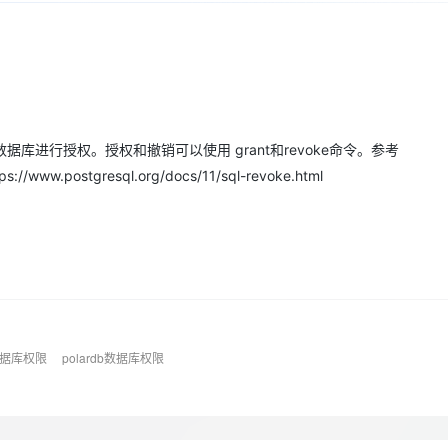
Deepseek-v4-pro
HappyHors
同享
万小智 AI 建站低至 15元/月
Qoder CN
AI 短剧/漫剧
云原生数据库 
快递物流查询
WordPress
成为服务伙
高校合作
点，立即开启云上创新
覆盖公网/内网、递归/权威、移动APP等全场景解析服务
送.CN域名，送备案服务码
基于千问大模型等，支持代码智能生成、研发智能问答
AI助力短剧
态智能体模型
旗舰 MoE 大模型，百万上下文与顶尖推理能力
图生视频，流
Ubuntu
服务生态伙伴
云工开物
企业应用
Works
Night Plan 支持 Qwen 3.8-Max
云原生大数据计算服务 MaxCompute
AI 办公
容器服务 Kub
NEW
GLM-5.2
Wan2.7-T
Red Hat
30+ 款产品免费体验
Data Agent 驱动的一站式 Data+AI 开发治理平台
夜间 5 折，Qwen/Meoo/TokenPlan 客户专享
面向分析的企业级SaaS模式云数据仓库
AI智能应用
提供一站式管
科研合作
视觉 Coding、空间感知、多模态思考等全面升级
1M上下文，专为长程任务能力而生
ERP
堂（旗舰版）
SUSE
智能客服
进行授权。授权和撤销可以使用 grant和revoke命令。参考
CRM
防护产品
2个月
自动承接线索
tps://www.postgresql.org/docs/11/sql-revoke.html
建站小程序
OA 办公系统
AI 应用构建
大模型原生
力提升
财税管理
模板建站
Qoder
大模型服务平台百炼-应用模版
HOT
NEW
面向真实软件
个人版上线、团队版降价；千问3.8-Max首发发尝鲜
丰富多元化的应用模版和解决方案
400电话
定制建站
万有无界
大模型服务平台百炼-智能体
方案
广告营销
模板小程序
的模型效果
灵活可视化地构建企业级 Agent
定制小程序
秒悟
数据库权限
polardb数据库权限
人工智能平台 PAI
APP 开发
云端极速 AI 
新一代 AI 视频生成模型，深度适配广告营销等场景
AI Native 的算法工程平台，一站式完成建模、训练、推理服务部署
建站系统