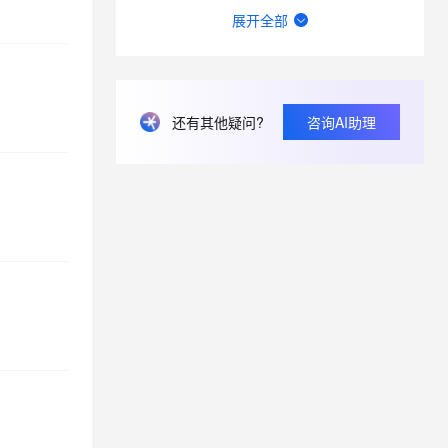
XPaxos是否已经完全开源，包含了一个multi-paxos系统的所有特性
展开全部
PolarDB for PG编译时报错 link error with SSL_* symbols
阿里云的PolarDB for PG支持btree_gin之类的extension么?
没有ubuntu的，该怎么做
还有其他疑问?
咨询AI助理
TPC-C 测试的能力指什么？