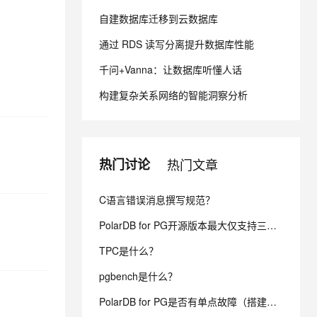
自建数据库迁移到云数据库
息提取
与 AI 智能体进行实时音视频通话
通过 RDS 读写分离提升数据库性能
从文本、图片、视频中提取结构化的属性信息
构建支持视频理解的 AI 音视频实时通话应用
千问+Vanna：让数据库听懂人话
t.diy 一步搞定创意建站
构建大模型应用的安全防护体系
构建复杂关系网络的智能洞察分析
通过自然语言交互简化开发流程,全栈开发支持
通过阿里云安全产品对 AI 应用进行安全防护
热门讨论
热门文章
C语言错误消息撰写规范？
PolarDB for PG开源版本最大仅支持三个节点的集群吗
TPC是什么？
pgbench是什么？
PolarDB for PG是否有单点故障（搭建分布式的polardb）