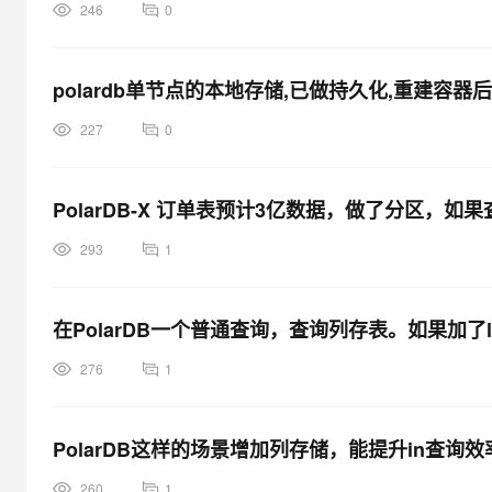
246
0
polardb单节点的本地存储,已做持久化,重建容器后,
227
0
PolarDB-X 订单表预计3亿数据，做了分区，
293
1
在PolarDB一个普通查询，查询列存表。如果加了l
276
1
PolarDB这样的场景增加列存储，能提升in查询
260
1