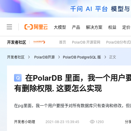
大模型
产品
解决方案
权益
定价
开发者社区
首页
PolarDB 开源官网
PolarDB分布
大模型
产品
解决方案
权益
定价
云市场
伙伴
服务
了解阿里云
精选产品
精选解决方案
普惠上云
产品定价
精选商城
成为销售伙伴
售前咨询
为什么选择阿里云
千问AI平台
开发者社区
PolarDB开源
PolarDB PostgreSQL 版
正文
了解云产品的定价详情
大模型服务平台百炼
千问办公，解锁你的工作
普惠上云 官方力荐
分销伙伴
在线服务
网站建设
什么是云计算
大
大模型服务与应用平台
企业级Agent产品，直接
云服务器38元/年起，超
咨询伙伴
多端小程序
技术领先
在PolarDB 里面，我一个
云上成本管理
售后服务
轻量应用服务器
Agency Agents：拥
官方推荐返现计划
大模型
精选产品
精选解决方案
Salesforce 国际版订阅
稳定可靠
有删除权限. 这要怎么实现
管理和优化成本
推荐新用户得奖励，单订单
销售伙伴合作计划
自助服务
友盟天域
安全合规
人工智能与机器学习
AI
文本生成
云数据库 RDS
HappyHorse 打造一
云工开物
无影生态合作计划
在线服务
观测云
分析师报告
高校专属算力普惠，学生认
在pg里面，我一个用户要授予对所有数据库只有查询和修改，但
计算
互联网应用开发
Qwen3.8-Max
HOT
Salesforce On Alibaba C
工单服务
Tuya 物联网平台阿里云
研究报告与白皮书
人工智能平台 PAI
快速拥有专属 OpenClaw
大模
Consulting Partner 合
大数据
容器
智能体时代全能旗舰模型
开发者小助理
2021-08-23 15:39:45
1293
分
免费试用
短信专区
一站式AI开发、训练和推
蓝凌 OA
AI 大模型销售与服务生
现代化应用