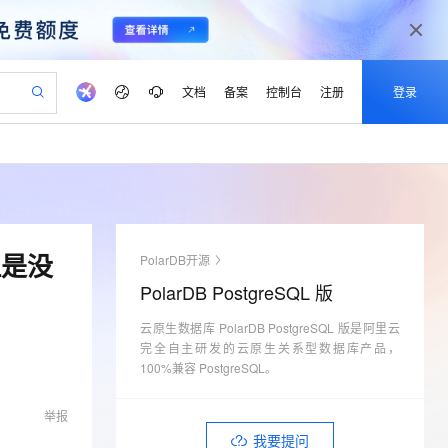
文档
备案
控制台
注册
登录
验
作计划
器
AI 活动
专业服务
服务伙伴合作计划
开发者社区
加入我们
产品动态
服务平台百炼
阿里云 OPC 创新助力计划
一站式生成采购清单，支持单品或批量购买
io：打造专属 AI 语音助手
S产品伙伴计划（繁花）
峰会
CS
造的大模型服务与应用开发平台
一句话生成原生可编辑精美 PPT 文稿
AI 生产力先锋
Al MaaS 服务伙伴赋能合作
域名
博文
Careers
至高可申请百万元
Qwen3.8-Max 模型上线
开启高性价比 AI 编程新体验
弹性可伸缩的云计算服务
Qwen-Audio-3.0-Realtime 端到端实时语音角色扮演
输入一句话想法, 轻松生成专业的 PPT
先锋实践拓展 AI 生产力的边界
Token 补贴，五大权
计划
海大会
伙伴信用分合作计划
商标
问答
社会招聘
但是没
PolarDB开源
益加速 OPC 成功
eek-V4-Pro
SS
一键部署幻兽帕鲁游戏服务器
飞天发布时刻
HOT
Open Search 向量检索版支
划
备案
电子书
校园招聘
PolarDB PostgreSQL 版
pSeek-V4-Pro
视频创作，一键激活电商全链路生产力
稳定、安全、高性价比、高性能的云存储服务
一键购买专属联机服务器，轻松开启游戏
所见，即是所愿
持视频检索 Pipeline 功能
更多支持
划
公司注册
镜像站
视频生成
语音识别与合成
云原生数据库 PolarDB PostgreSQL 版是阿里云
专属 QwenPaw
漫剧工坊：一站式动画创作平台
AI 实训营
HOT
应用身份服务 (IDaaS)
合作伙伴培训与认证
完全自主研发的云原生关系型数据库产品，
划
上云迁移
站生成，高效打造优质广告素材
全接入的云上超级电脑
从聊天伙伴进化为能主动干活的本地数字员工
快速生产连贯的高质量长漫剧
从基础到进阶，Agent 创客手把手教你
OpenClaw 管理能力上线
100%兼容 PostgreSQL。
lScope
我要反馈
e-1.1-T2V
Qwen3-TTS-Flash
查询合作伙伴
n Alibaba Cloud ISV 合作
代维服务
建企业门户网站
10 分钟搭建微信、支付宝小程序
MaxCompute MaxFrame 提
畅细腻的高质量视频
离线语音合成大模型，多语言方言自适应，低延迟高稳定
举报
创新加速
ope
登录合作伙伴管理后台
我要建议
站，无忧落地极速上线
以可视化方式快速构建移动和 PC 门户网站
国内短信简单易用，安全可靠，秒级触达，全球覆盖200+国家和地区。
高效部署网站，快速应用到小程序
供自动弹性内存功能
我要提问