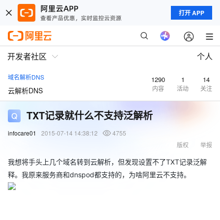
打开 APP
开发者社区
个人
域名解析DNS
1290
1
14
内容
活动
关注
云解析DNS
TXT记录就什么不支持泛解析
infocare01
2015-07-14 14:38:12
4755
版权
举报
我想将手头上几个域名转到云解析，但发现设置不了TXT记录泛解
释。我原来服务商和dnspod都支持的，为啥阿里云不支持。