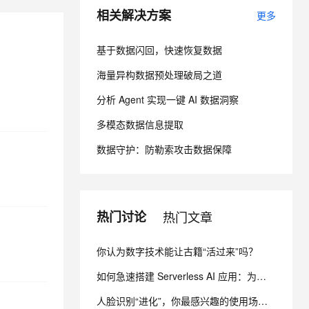
相关解决方案
更多
息提取
与 AI 智能体进行实时音视频通话
基于数据闪回，快速恢复数据
从文本、图片、视频中提取结构化的属性信息
构建支持视频理解的 AI 音视频实时通话应用
海量异构数据预处理破局之道
t.diy 一步搞定创意建站
构建大模型应用的安全防护体系
通过自然语言交互简化开发流程,全栈开发支持
通过阿里云安全产品对 AI 应用进行安全防护
分析 Agent 实现一键 AI 数据洞察
多模态数据信息提取
数据守护：防勒索攻击数据保障
热门讨论
热门文章
你认为数字技术能让古籍“活过来”吗？
如何急速搭建 Serverless AI 应用：为你写诗？
人脸识别“进化”，你最感兴趣的使用场景有哪些？