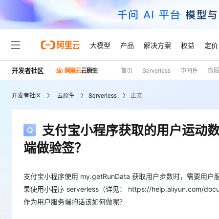
大模型
产品
解决方案
权益
定价
开发者社区
首页
Serverless
中间件
微
大模型
产品
解决方案
权益
定价
云市场
伙伴
服务
了解阿里云
精选产品
精选解决方案
普惠上云
产品定价
精选商城
成为销售伙伴
售前咨询
为什么选择阿里云
千问AI平台
开发者社区
云原生
Serverless
正文
了解云产品的定价详情
大模型服务平台百炼
千问办公，解锁你的工作
普惠上云 官方力荐
分销伙伴
在线服务
网站建设
什么是云计算
大
大模型服务与应用平台
企业级Agent产品，直接
云服务器38元/年起，超
咨询伙伴
多端小程序
技术领先
支付宝小程序获取的用户运动数据，
云上成本管理
售后服务
轻量应用服务器
Agency Agents：拥
官方推荐返现计划
大模型
精选产品
精选解决方案
Salesforce 国际版订阅
稳定可靠
端做验签？
管理和优化成本
推荐新用户得奖励，单订单
销售伙伴合作计划
自助服务
友盟天域
安全合规
人工智能与机器学习
AI
文本生成
云数据库 RDS
HappyHorse 打造一
云工开物
无影生态合作计划
在线服务
观测云
分析师报告
高校专属算力普惠，学生认
支付宝小程序使用 my.getRunData 获取用户步数时，需要用户服务端做验签
计算
互联网应用开发
Qwen3.8-Max
HOT
Salesforce On Alibaba C
工单服务
果使用小程序 serverless（详见： https://help.aliyun.com/docu
Tuya 物联网平台阿里云
研究报告与白皮书
人工智能平台 PAI
快速拥有专属 OpenClaw
大模
Consulting Partner 合
大数据
容器
智能体时代全能旗舰模型
作为用户服务端的话该如何做呢？
免费试用
短信专区
一站式AI开发、训练和推
蓝凌 OA
AI 大模型销售与服务生
现代化应用