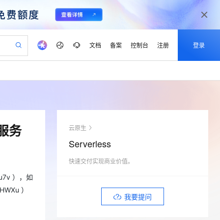
文档
备案
控制台
注册
登录
验
作计划
器
AI 活动
专业服务
服务伙伴合作计划
开发者社区
加入我们
产品动态
服务平台百炼
阿里云 OPC 创新助力计划
一站式生成采购清单，支持单品或批量购买
S产品伙伴计划（繁花）
峰会
CS
造的大模型服务与应用开发平台
Qwen Audio：打造专属 AI 语音助手
一句话生成原生可编辑精美 PPT 文稿
AI 生产力先锋
Al MaaS 服务伙伴赋能合作
域名
博文
Careers
NEW
至高可申请百万元
Qwen3.8-Max 模型上线
开启高性价比 AI 编程新体验
弹性可伸缩的云计算服务
Qwen-Audio-3.0-Realtime 端到端实时语音角色扮演
输入一句话想法, 轻松生成专业的 PPT
先锋实践拓展 AI 生产力的边界
Token 补贴，五大权
计划
海大会
伙伴信用分合作计划
商标
问答
社会招聘
服务
云原生
益加速 OPC 成功
eek-V4-Pro
SS
一键部署幻兽帕鲁游戏服务器
飞天发布时刻
HOT
Open Search 向量检索版支
划
备案
电子书
校园招聘
Serverless
pSeek-V4-Pro
视频创作，一键激活电商全链路生产力
稳定、安全、高性价比、高性能的云存储服务
一键购买专属联机服务器，轻松开启游戏
所见，即是所愿
持视频检索 Pipeline 功能
更多支持
划
公司注册
镜像站
视频生成
语音识别与合成
快速交付实现商业价值。
专属 QwenPaw
漫剧工坊：一站式动画创作平台
AI 实训营
HOT
应用身份服务 (IDaaS)
合作伙伴培训与认证
划
上云迁移
站生成，高效打造优质广告素材
全接入的云上超级电脑
从聊天伙伴进化为能主动干活的本地数字员工
快速生产连贯的高质量长漫剧
从基础到进阶，Agent 创客手把手教你
OpenClaw 管理能力上线
u7v ），如
lScope
我要反馈
e-1.1-T2V
Qwen3-TTS-Flash
查询合作伙伴
EjHWXu ）
n Alibaba Cloud ISV 合作
代维服务
建企业门户网站
10 分钟搭建微信、支付宝小程序
我要提问
MaxCompute MaxFrame 提
畅细腻的高质量视频
离线语音合成大模型，多语言方言自适应，低延迟高稳定
创新加速
ope
登录合作伙伴管理后台
我要建议
站，无忧落地极速上线
以可视化方式快速构建移动和 PC 门户网站
国内短信简单易用，安全可靠，秒级触达，全球覆盖200+国家和地区。
高效部署网站，快速应用到小程序
供自动弹性内存功能