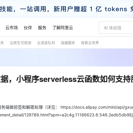
云市场
伙伴
服务
了解阿里云
服务
云原生可观测
云消息队列
容器服务
探索云世界
AI 特惠
数据与 API
成为产品伙伴
企业增值服务
最佳实践
价格计算器
AI 场景体
基础软件
产品伙伴合
阿里云认证
市场活动
配置报价
大模型
自助选配和估算价格
新方式
睿译宝，AI翻译排版一步到位
智启 AI 普惠权益
产品生态集成认证中心
企业支持计划
云上春晚
域名与网站
千问官方 MaaS 平台，为开发者和 Agent 而生，新用户赠送 1 亿 + tokens 额度
AI Coding
阿里云Maa
2026 阿里云
云服务器 E
为企业打
数据集
Windows
大模型认证
模型
NEW
交付可用成果
值低价云产品抢先购
上传文档即自动完成翻译和格式还原
至高享 1亿+免费 tokens，加速 Al 应用落地
提供智能易用的域名与建站服务
智能编程，一键
安全可靠、
产品生态伙伴
专家技术服务
云上奥运之旅
弹性计算合作
阿里云中企出
手机三要素
宝塔 Linux
全部认证
小程序serverless云函数如何支持
价格优势
有专属领域专家
GLM-5.2：长任务时代开源旗舰模型
阿里云 OPC 创新助力计划
千问大模型
即刻拥有 DeepS
AI 电商营销
对象存储 O
大模型
产品生态伙伴工作台
企业增值服务台
云栖战略参考
云存储合作计
云栖大会
身份实名认证
CentOS
训练营
推动算力普惠，释放技术红利
最高返9万
多领域专家智能体,一键组建 AI 虚拟交付团队
快速构建应用程序和网站，即刻迈出上云第一步
至高百万元 Token 补贴，加速一人公司成长
多元化、高性能、安全可靠的大模型服务
真正可用的 1M 上下文,一次完成代码全链路开发
轻松解锁专属 Dee
从图文生成到
云上的中国
数据库合作计
活动全景
短信
Docker
图片和
站式影视创作平台
Hermes Agent，打造自进化智能体
Token Plan 模型订阅计划
数字证书管理服务（原SSL证书）
5 分钟轻松部署
AI 广告创作
无影云电脑
企业成长
NEW
信息公告
看见新力量
云网络合作计
OCR 文字识别
JAVA
证享300元代金券
可视化编排打通从文字构思到成片全链路闭环
全托管，含MySQL、PostgreSQL、SQL Server、MariaDB多引擎
自主进化，持久记忆，越用越聪明
Qwen3.8-Max 首发尝鲜，限时加量 10 倍，夜间低至2折
实现全站HTTPS，呈现可信的WEB访问
图文、视频一
随时随地安
和解密处理（详见： https://docs.alipay.com/mini/api/gxu
魔搭 Mode
Kimi-K3
HappyHors
NEW
loud
服务实践
官网公告
ment_detail/129789.html?spm=a2c4g.11186623.6.546.2edb5db9
金融模力时刻
Salesforce O
版
发票查验
全能环境
Claude Code + GStack 打造工程团队
千问办公，限时限量积分加倍
Qoder
低代码高效构
AI 建站
短信服务
型
NEW
作计划
Kimi 最新旗舰模型，长程编程与推理利器
让文字生成流
计划
创新中心
魔搭 ModelSc
健康状态
理服务
让AI从“聊天伙伴”进化为能干活的“数字员工”
安装技能 GStack，拥有专属 AI 工程团队
你的AI工作搭子，覆盖日常办公高频场景
面向真实软件的智能体编程平台
0 代码专业建
客户案例
天气预报查询
操作系统
态合作计划