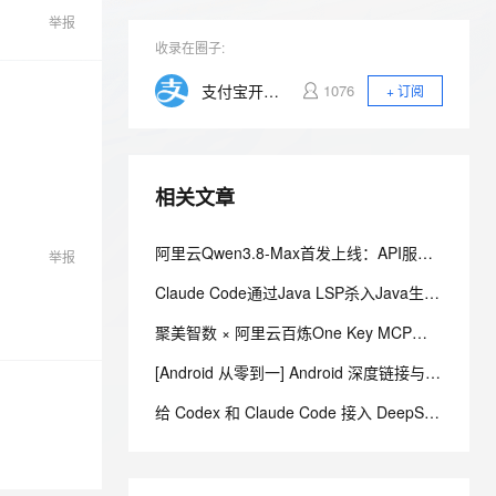
安全
我要投诉
e-1.1-I2V
Cosyvoice-V3-Flash
PolarDB
上云场景组合购
Milvus 弹性伸缩功能新增节
伴
举报
漫剧创作，剧本、分镜、视频高效生成
100%兼容MySQL、PostgreSQL，兼容Oracle，支持集中和分布式
覆盖90%+业务场景，专享组合折扣价
点支持范围
畅自然，细节丰富
高表现力语音合成大模型，语音克隆听感自然
收录在圈子:
VPN
ernetes 版 ACK
云聚AI 严选权益
AI 原生数据库服务发布
SSL 证书
支付宝开发者社区
1076
+ 订阅
2V
Fun-ASR
，一键激活高效办公新体验
理容器应用的 K8s 服务
精选AI产品，从模型到应用全链提效
Agent 数据网关
文戏情感细腻自然，动作戏激烈拳拳到肉，实现更强表演能力
支持中英文自由切换，具备更强的噪声鲁棒性
堡垒机
AI 用量加速计划
云原生数据库 PolarDB
防火墙
、识别商机，让客服更高效、服务更出色。
新老同享，达量后返
Agentic Database 发布
相关文章
主机安全
应用
阿里云Qwen3.8-Max首发上线：API服务与Token Plan同步开放
举报
千问办公
NEW
AI 应用及服务市场
的智能体编程平台
一站式AI生产力平台
Claude Code通过Java LSP杀入Java生态，通用Agent和专属引擎差在哪
AI 应用
伶鹊
聚美智数 × 阿里云百炼One Key MCP：一个 API Key，连接海量 Agent 生态
企业级人与Agent协作平台，接入和调度多个数字员工
智能客服平台，对话机器人、对话分析、智能外呼
大模型
[Android 从零到一] Android 深度链接与 App Links：从 URI Scheme 到可验证的应用跳转
大模型服务平台百炼 - 全妙
自然语言处理
给 Codex 和 Claude Code 接入 DeepSeek-V4-Flash，夯爆了！
应用创作平台
多模态内容创作工具，已接入 DeepSeek
数据标注
机器学习