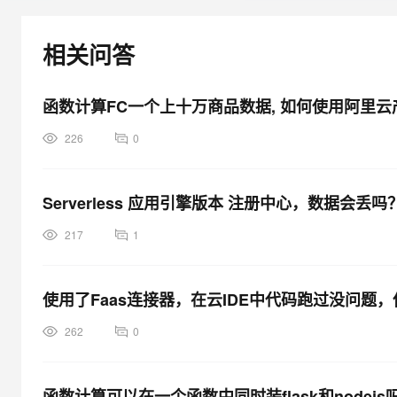
大模型解决方案
迁移与运维管理
相关问答
快速部署 Dify，高效搭建 
专有云
10 分钟在聊天系统中增加
函数计算FC一个上十万商品数据, 如何使用阿里
226
0
Serverless 应用引擎版本 注册中心，数据会丢吗
217
1
使用了Faas连接器，在云IDE中代码跑过没问题
262
0
函数计算可以在一个函数中同时装flask和node