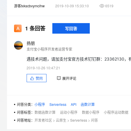
存储
天池大赛
Qwen3.7-Plus
云解析DNS
解决方案免费试用 新老
电子合同
游客txkscbvymcihw
2019-10-09 15:33:10
6519
最高领取价值200元试用
能看、能想、能动手的多模
安全
网络与CDN
AI 算法大赛
畅捷通
大数据开发治理平台 Data
AI 产品 免费试用
网络
安全
云开发大赛
Qwen3-VL-Plus
Tableau 订阅
1
条回答
写回答
1亿+ 大模型 tokens 和 
可观测
入门学习赛
中间件
AI空中课堂在线直播课
云防火墙
140+云产品 免费试用
扬朋
上云与迁云
云原生的云上边界网络安全
产品新客免费试用，最长1
数据库
支付宝小程序开发者运营专家
生态解决方案
大模型服务
企业出海
大模型ACA认证体验
遇技术问题，请加支付宝官方技术钉钉群：23362130
大数据计算
助力企业全员 AI 认知与能
行业生态解决方案
2019-10-26 10:47:21
千问AI平台-Token Plan
政企业务
媒体服务
开发者生态解决方案
赞同
展开评论
企业服务与云通信
千问AI平台-模型体验
AI 开发和 AI 应用解决
在线体验全尺寸、多种模态
域名与网站
问答分类：
小程序
Serverless
API
函数计算
Happy 系列大模型
终端用户计算
问答标签：
数据函数计算
运动小程序
数据小程序
小程序运动数据
Serverless
问答地址：
开发者社区
>
云原生
>
Serverless
>
问答
开发工具