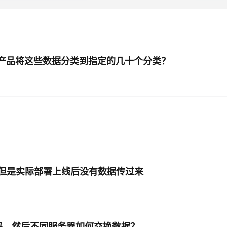
AI 应用
10分钟微调：让0.6B模型媲美235B模
多模态数据信
型
依托云原生高可用架构,实现Dify私有化部署
用1%尺寸在特定领域达到大模型90%以上效果
一个 AI 助手
超强辅助，Bol
云产品将这些数据分类到指定的几十个分类？
即刻拥有 DeepSeek-R1 满血版
在企业官网、通讯软件中为客户提供 AI 客服
多种方案随心选，轻松解锁专属 DeepSeek
？
，但是实际部署上线后没有数据传过来
js吗，然后不同服务器如何交换数据？