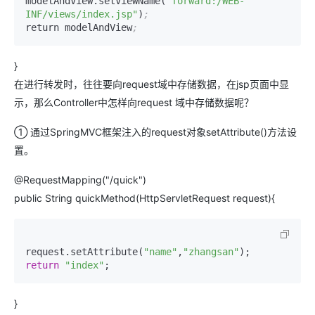
modelAndView.setViewName(
"forward:/WEB-
INF/views/index.jsp"
)
;
return modelAndView
;
}
在进行转发时，往往要向request域中存储数据，在jsp页面中显
示，那么Controller中怎样向request 域中存储数据呢？
① 通过SpringMVC框架注入的request对象setAttribute()方法设
置。
@RequestMapping("/quick")
public String quickMethod(HttpServletRequest request){
request.setAttribute(
"name"
,
"zhangsan"
return
"index"
;
}