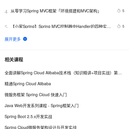
代码分析）
从零学习Spring MVC框架「环境搭建和MVC架构」
5
4
【小家Spring】Spring MVC控制器中Handler的四种实现
5
5
方式：Controller、HttpRequestHandler、Servlet、
@RequestMapping(中)
微服务——SpringBoot使用归纳——Spring Boot中的
11
6
MVC支持——@RequestMapping
【Java笔记+踩坑】SpringMVC基础
33
7
相关课程
全面讲解Spring Cloud Alibaba技术栈（知识精讲+项目实战）第三阶段
SpringMVC项目中web.xml中的节点加载顺序问题
445
8
精通Spring Cloud Alibaba
CORS跨域资源共享(一)：模拟跨域请求以及结果分析，
1
9
微服务框架 Spring Cloud 快速入门
理解同源策略【享学Spring MVC】（上）
SpringMVC访问静态资源
3
10
Java Web开发系列课程 - Spring框架入门
Spring Boot 2.5.x开发实战
Spring Cloud微服务架构设计与开发实战