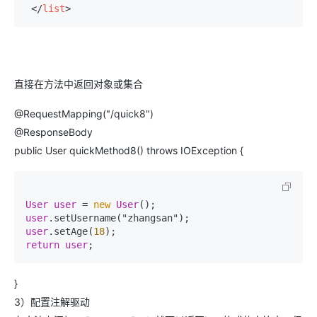
</
list
>
直接在方法中返回对象或集合
@RequestMapping("/quick8")
@ResponseBody
public User quickMethod8() throws IOException {
User
user
 = 
new
User
user
user
.setAge(
18
return
user
;
}
3）配置注解驱动