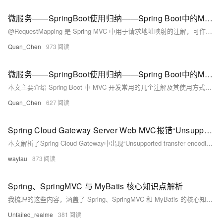
微服务——SpringBoot使用归纳——Spring Boot中的MVC支持——@RequestMapping
@RequestMapping 是 Spring MVC 中用于请求地址映射的注解，可作用于类或方法上。类级别定义控制器父路径，方法级别进一步指定处理逻辑。常用属性包括 value（请求地址）、method（请求类型，如 GET/POST 等，默认 GET）和 produces（返回内容类型）。例如：`@RequestMapping(value = &quot;/test&quot;, produces = &quot;application/json; charset=UTF-8&quot;)`。此外，针对不同请求方式还有简化注解，如 @GetMapping、@PostMapping 等。
Quan_Chen
973
微服务——SpringBoot使用归纳——Spring Boot中的MVC支持——@RestController
本文主要介绍 Spring Boot 中 MVC 开发常用的几个注解及其使用方式，包括 `@RestController`、`@RequestMapping`、`@PathVariable`、`@RequestParam` 和 `@RequestBody`。其中重点讲解了 `@RestController` 注解的构成与特点：它是 `@Controller` 和 `@ResponseBody` 的结合体，适用于返回 JSON 数据的场景。文章还指出，在需要模板渲染（如 Thymeleaf）而非前后端分离的情况下，应使用 `@Controller` 而非 `@RestController`
Quan_Chen
627
Spring Cloud Gateway Server Web MVC报错“Unsupported transfer encoding: chunked”解决
本文解析了Spring Cloud Gateway中出现“Unsupported transfer encoding: chunked”错误的原因，指出该问题源于Feign依赖的HTTP客户端与服务端的`chunked`传输编码不兼容，并提供了具体的解决方案。通过规范Feign客户端接口的返回类型，可有效避免该异常，提升系统兼容性与稳定性。
waylau
873
Spring、SpringMVC 与 MyBatis 核心知识点解析
我梳理的这些内容，涵盖了 Spring、SpringMVC 和 MyBatis 的核心知识点。 在 Spring 中，我了解到 IOC 是控制反转，把对象控制权交容器；DI 是依赖注入，有三种实现方式。Bean 有五种作用域，单例 bean 的线程安全问题及自动装配方式也清晰了。事务基于数据库和 AOP，有失效场景和七种传播行为。AOP 是面向切面编程，动态代理有 JDK 和 CGLIB 两种。 SpringMVC 的 11 步执行流程我烂熟于心，还有那些常用注解的用法。 MyBatis 里，#{} 和 ${} 的区别很关键，获取主键、处理字段与属性名不匹配的方法也掌握了。多表查询、动态
Unfailed_realme
381