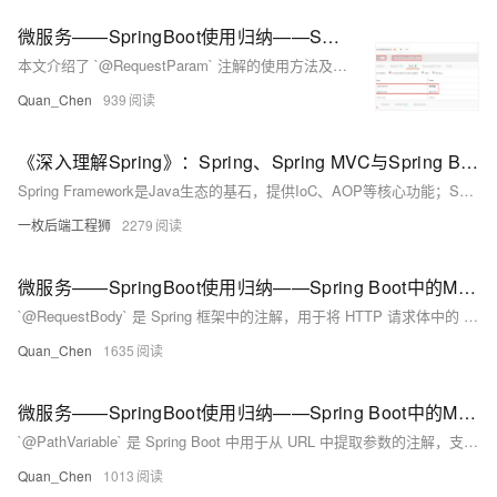
微服务——SpringBoot使用归纳——Spring Boot中的MVC支持——@RequestParam
本文介绍了 `@RequestParam` 注解的使用方法及其与 `@PathVariable` 的区别。`@RequestParam` 用于从请求中获取参数值（如 GET 请求的 URL 参数或 POST 请求的表单数据），而 `@PathVariable` 用于从 URL 模板中提取参数。文章通过示例代码详细说明了 `@RequestParam` 的常用属性，如 `required` 和 `defaultValue`，并展示了如何用实体类封装大量表单参数以简化处理流程。最后，结合 Postman 测试工具验证了接口的功能。
Quan_Chen
939
《深入理解Spring》：Spring、Spring MVC与Spring Boot的深度解析
Spring Framework是Java生态的基石，提供IoC、AOP等核心功能；Spring MVC基于其构建，实现Web层MVC架构；Spring Boot则通过自动配置和内嵌服务器，极大简化了开发与部署。三者层层演进，Spring Boot并非替代，而是对前者的高效封装与增强，适用于微服务与快速开发，而深入理解Spring Framework有助于更好驾驭整体技术栈。
一枚后端工程狮
2279
微服务——SpringBoot使用归纳——Spring Boot中的MVC支持——@RequestBody
`@RequestBody` 是 Spring 框架中的注解，用于将 HTTP 请求体中的 JSON 数据自动映射为 Java 对象。例如，前端通过 POST 请求发送包含 `username` 和 `password` 的 JSON 数据，后端可通过带有 `@RequestBody` 注解的方法参数接收并处理。此注解适用于传递复杂对象的场景，简化了数据解析过程。与表单提交不同，它主要用于接收 JSON 格式的实体数据。
Quan_Chen
1635
微服务——SpringBoot使用归纳——Spring Boot中的MVC支持——@PathVariable
`@PathVariable` 是 Spring Boot 中用于从 URL 中提取参数的注解，支持 RESTful 风格接口开发。例如，通过 `@GetMapping(&quot;/user/{id}&quot;)` 可以将 URL 中的 `{id}` 参数自动映射到方法参数中。若参数名不一致，可通过 `@PathVariable(&quot;自定义名&quot;)` 指定绑定关系。此外，还支持多参数占位符，如 `/user/{id}/{name}`，分别映射到方法中的多个参数。运行项目后，访问指定 URL 即可验证参数是否正确接收。
Quan_Chen
1013