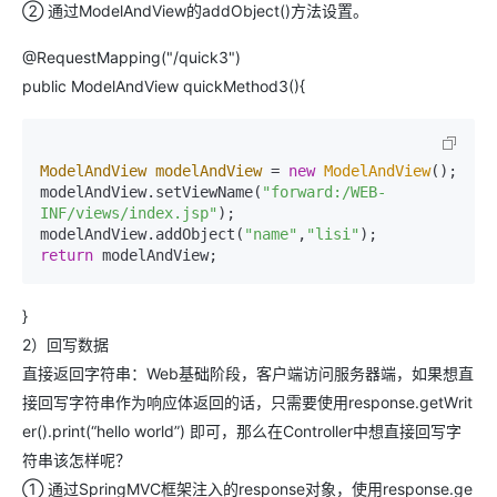
② 通过ModelAndView的addObject()方法设置。
@RequestMapping("/quick3")
public ModelAndView quickMethod3(){
ModelAndView
modelAndView
=
new
ModelAndView
();

modelAndView.setViewName(
"forward:/WEB-
INF/views/index.jsp"
);

modelAndView.addObject(
"name"
,
"lisi"
return
 modelAndView;
}
2）回写数据
直接返回字符串：Web基础阶段，客户端访问服务器端，如果想直
接回写字符串作为响应体返回的话，只需要使用response.getWrit
er().print(“hello world”) 即可，那么在Controller中想直接回写字
符串该怎样呢？
① 通过SpringMVC框架注入的response对象，使用response.ge