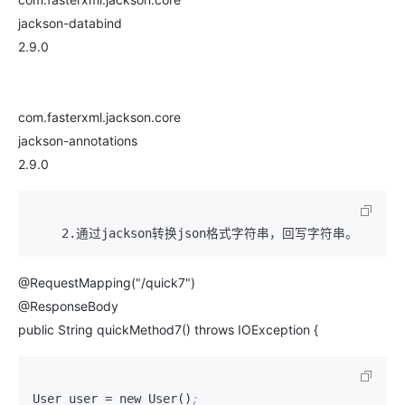
jackson-databind
2.9.0
com.fasterxml.jackson.core
jackson-annotations
2.9.0
@RequestMapping("/quick7")
@ResponseBody
public String quickMethod7() throws IOException {
User user 
=
 new User()
;