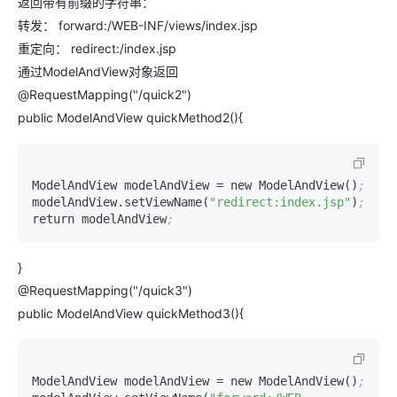
返回带有前缀的字符串：
转发： forward:/WEB-INF/views/index.jsp
重定向： redirect:/index.jsp
通过ModelAndView对象返回
@RequestMapping("/quick2")
public ModelAndView quickMethod2(){
ModelAndView modelAndView 
=
 new ModelAndView()
;
modelAndView.setViewName(
"redirect:index.jsp"
)
;
return modelAndView
;
}
@RequestMapping("/quick3")
public ModelAndView quickMethod3(){
ModelAndView modelAndView 
=
 new ModelAndView()
;