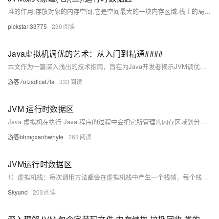
堆的作用:存放对象的内存空间,它是空间最大的一块内存区域.栈上的局部变量表中，可以存放堆上对象的引用。静态变量也可以存放堆对象的引用，通过静态变量就可以实现对象在线程之间共享。堆的特点:线程共享:堆中的对象都需要考虑线程安全的问题垃圾回收:堆有垃圾回收机制,不再引用的对象就会被回收方法区的概述:方法区是存放基础信息的位置,线程共享,主要包括:类的元信息:保存了所有类的基本信息运行时常量池:保存了字节码文件中的常量池内容静态常量池:字节码文件通过编号查表的方式找到常量。
pickstar-33775
230
Java虚拟机调优的艺术：从入门到精通####
本文作为一篇深入浅出的技术指南，旨在为Java开发者揭示JVM调优的神秘面纱，通过剖析其背后的原理、分享实战经验与最佳实践，引领读者踏上从调优新手到高手的进阶之路。不同于传统的摘要概述，本文将以一场虚拟的对话形式，模拟一位经验丰富的架构师向初学者传授JVM调优的心法，激发学习兴趣，同时概括性地介绍文章将探讨的核心议题——性能监控、垃圾回收优化、内存管理及常见问题解决策略。 ####
游客7ofzsdfcat7ls
333
JVM 运行时数据区
Java 虚拟机在执行 Java 程序的过程中会把它所管理的内存区域划分为若干个不同的数据区域。这 些区域都有各自的用途，以及创建和销毁的时间，有些区域随着虚拟机进程的启动而存在，有些区 域则是依赖线程的启动和结束而建立和销毁。Java 虚拟机所管理的内存被划分为如下几个区域 程序计数器（Program Counter Register）：当前线程所执行的字节码的行号指示器，字节码解 析器的工作是通过改变这个计数器的值，来选取下一条需要执行的字节码指令，分支、循环、跳 转、异常处理、线程恢复等基础功能，都需要依赖这个计数器来完成； 为什么要线程计数器？因为线程是不具备记忆功能 Java 虚拟机
游客bhmgxanbwhyfe
263
JVM运行时数据区
1）虚拟机栈：每次调用方法都会在虚拟机栈中产生一个栈帧，每个栈帧中都有方法的参数、局部变量、方法出口等信息，方法执行完毕后释放栈帧 （2）本地方法栈：为native修饰的本地方法提供的空间，在HotSpot中与虚拟机合二为一
Skyund
203