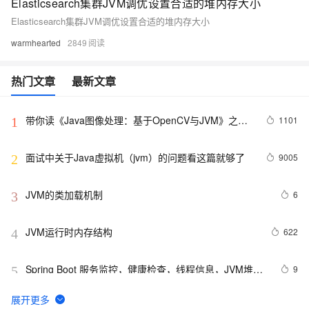
Elasticsearch集群JVM调优设置合适的堆内存大小
Elasticsearch集群JVM调优设置合适的堆内存大小
warmhearted
2849
热门文章
最新文章
带你读《Java图像处理：基于OpenCV与JVM》之
1101
1
一：基于JavaVM的OpenCV
面试中关于Java虚拟机（jvm）的问题看这篇就够了
9005
2
JVM的类加载机制
6
3
JVM运行时内存结构
622
4
Spring Boot 服务监控，健康检查，线程信息，JVM堆信
9
5
息，指标收集，运行情况监控等！（一）
JVM 内存分析神器 MAT: Shallow Heap Vs Retained 
11
6