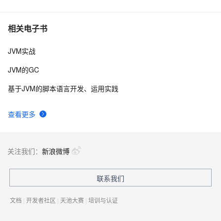
Heap 你理解的对吗？
Arthas vmtool（从 jvm 里查询对象，执行 forceGc）
8
7
相关电子书
JVM实战
JVM语言生态发展简史
6
8
JVM的GC
Jvm调优
6
9
基于JVM的脚本语言开发、运用实践
设置tomcat的jvm的虚拟内存大小
6
10
查看更多
关注我们：
新浪微博
联系我们
文档
|
开发者社区
|
天池大赛
|
培训与认证