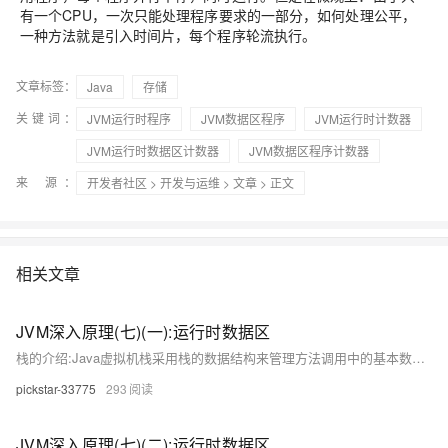
有一个CPU，一次只能处理程序要求的一部分，如何处理公平，
一种方法就是引入时间片，每个程序轮流执行。
文章标签：
Java
存储
关键词：
JVM运行时程序
JVM数据区程序
JVM运行时计数器
JVM运行时数据区计数器
JVM数据区程序计数器
来 源：
开发者社区
>
开发与运维
>
文章
> 正文
相关文章
JVM深入原理(七)(一):运行时数据区
栈的介绍:Java虚拟机栈采用栈的数据结构来管理方法调用中的基本数据,先进后出,每一个方法的调用使用一个栈帧来保存栈的组成:栈:一个线程运行所需要的内存空间,一个栈由多个栈帧组成栈帧:一个方法运行所需要的内存空间活动栈帧:一个线程中只能有一个活动栈帧栈的生命周期:栈随着线程的创建而创建,而回收会在线程销毁时进行栈的执行流程:栈帧压入栈内执行方法执行完毕释放内存若方法间存在调用,那么会压入被调用方法入栈,执行完后释放内存,再执行当前方法,直到执行完毕,释放所有内存。
pickstar-33775
293
JVM深入原理(七)(二):运行时数据区