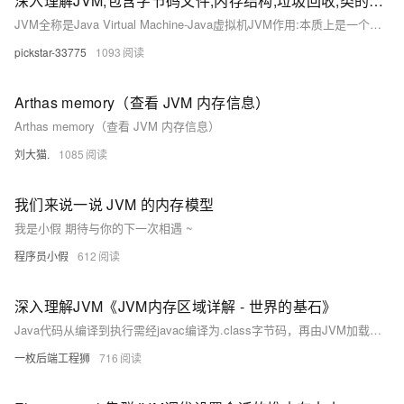
深入理解JVM,包含字节码文件,内存结构,垃圾回收,类的声明周期,类加载器
JVM全称是Java Virtual Machine-Java虚拟机JVM作用:本质上是一个运行在计算机上的程序,职责是运行Java字节码文件,编译为机器码交由计算机运行类的生命周期概述:类的生命周期描述了一个类加载,使用,卸载的整个过类的生命周期阶段:类的声明周期主要分为五个阶段:加载->连接->初始化->使用->卸载,其中连接中分为三个小阶段验证->准备->解析类加载器的定义:JVM提供类加载器给Java程序去获取类和接口字节码数据类加载器的作用:类加载器接受字节码文件。
pickstar-33775
1093
Arthas memory（查看 JVM 内存信息）
Arthas memory（查看 JVM 内存信息）
刘大猫.
1085
我们来说一说 JVM 的内存模型
我是小假 期待与你的下一次相遇 ~
程序员小假
612
深入理解JVM《JVM内存区域详解 - 世界的基石》
Java代码从编译到执行需经javac编译为.class字节码，再由JVM加载运行。JVM内存分为线程私有（程序计数器、虚拟机栈、本地方法栈）和线程共享（堆、方法区）区域，其中堆是GC主战场，方法区在JDK 8+演变为使用本地内存的元空间，直接内存则用于提升NIO性能，但可能引发OOM。
一枚后端工程狮
716