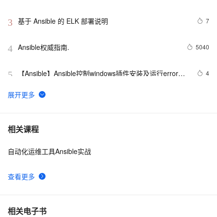
基于 Ansible 的 ELK 部署说明
7
3
Ansible权威指南.
5040
4
【Ansible】Ansible控制windows插件安装及运行error与
4
5
解决方法
基于资源编排和 Ansible 在 VPC 下快速交付应用
6873
6
一星期没完成Ansible任务
465
7
相关课程
自动化运维工具Ansible实战
ansible实战与配置 Ⅱ
3
8
查看更多
「译文」如何在 Ansible 中复制多个文件和目录
6
9
Linux Centos 服务器免密验证（ansible版/非root用户）
5
10
相关电子书