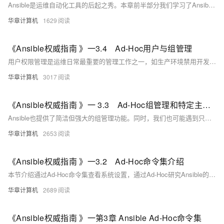
Ansible是运维自动化工具的后起之秀。本章前半部分我们学习了Ansible是什么，底层通信发展史，Ansible发展历程等概念性知识。后半部分我们详细介绍了Ansible安装部署方式，同时考虑本地复杂环境可能导致的部署问题，本章后半部分我们也引申介绍了Python多环境扩展管理，以方便大家应对部署过程中可能出现的各类问题。
华章计算机
1629
《Ansible权威指南 》一3.4 Ad-Hoc用户与组管理
用户权限管理是运维日常最重要的管理工作之一，如生产环境禁用开发和测试人员登录变更，但测试环境的用户权限仍需耗费精力维护，这项工作大公司也存在（将测试环境交给测试或开发管理并不是每个公司都能做到的，但未来是趋势）。
华章计算机
3017
《Ansible权威指南 》一 3.3 Ad-Hoc组管理和特定主机变更
Ansible也提供了简洁但强大的组管理功能。同时，我们也可能遇到只针对这组主机中一台或某些主机做变更的场景，针对这些复杂多变的企业场景，本节我们将深入了解Ad-Hoc组管理和特定主机变更，进一步了解Ansible如何应对复杂多变的企业环境。
华章计算机
2653
《Ansible权威指南 》一3.2 Ad-Hoc命令集介绍
本节介绍通过Ad-Hoc命令集查看系统设置，通过Ad-Hoc研究Ansible的并发特性，通过Ad-Hoc研究Ansible的模块使用。俗话说，磨刀不误砍柴工。开始之前做一些简单的初始化检查，如系统时间正确与否、磁盘容量是否充足等，是很有必要的。
华章计算机
2689
《Ansible权威指南 》一第3章 Ansible Ad-Hoc命令集