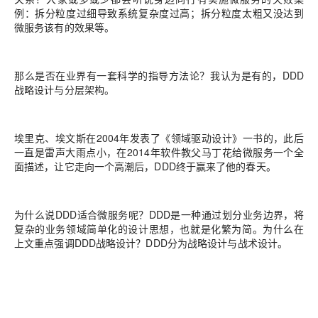
例：拆分粒度过细导致系统复杂度过高；拆分粒度太粗又没达到
微服务该有的效果等。
那么是否在业界有一套科学的指导方法论？我认为是有的，
DDD
战略设计
与
分层架构。
埃里克、埃文斯在2004年发表了《领域驱动设计》一书的，此后
一直是雷声大雨点小，在2014年软件教父马丁花给微服务一个全
面描述，让它走向一个高潮后，DDD终于赢来了他的春天。
为什么说DDD适合微服务呢？DDD是一种通过划分业务边界，将
复杂的业务领域简单化的设计思想，也就是
化繁为简
。为什么在
上文重点强调
DDD战略设计
？DDD分为
战略设计
与
战术设计。