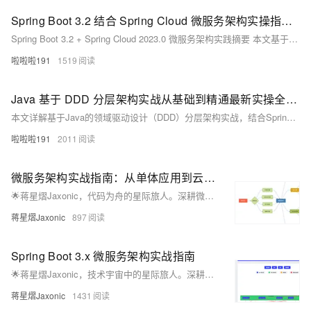
Spring Boot 3.2 结合 Spring Cloud 微服务架构实操指南 现代分布式应用系统构建实战教程
Spring Boot 3.2 + Spring Cloud 2023.0 微服务架构实践摘要 本文基于Spring Boot 3.2.5和Spring Cloud 2023.0.1最新稳定版本，演示现代微服务架构的构建过程。主要内容包括： 技术栈选择：采用Spring Cloud Netflix Eureka 4.1.0作为服务注册中心，Resilience4j 2.1.0替代Hystrix实现熔断机制，配合OpenFeign和Gateway等组件。 核心实操步骤： 搭建Eureka注册中心服务 构建商品
啦啦啦191
1519
Java 基于 DDD 分层架构实战从基础到精通最新实操全流程指南
本文详解基于Java的领域驱动设计（DDD）分层架构实战，结合Spring Boot 3.x、Spring Data JPA 3.x等最新技术栈，通过电商订单系统案例展示如何构建清晰、可维护的微服务架构。内容涵盖项目结构设计、各层实现细节及关键技术点，助力开发者掌握DDD在复杂业务系统中的应用。
啦啦啦191
2011
微服务架构实战指南：从单体应用到云原生的蜕变之路
🌟蒋星熠Jaxonic，代码为舟的星际旅人。深耕微服务架构，擅以DDD拆分服务、构建高可用通信与治理体系。分享从单体到云原生的实战经验，探索技术演进的无限可能。
蒋星熠Jaxonic
897
Spring Boot 3.x 微服务架构实战指南
🌟蒋星熠Jaxonic，技术宇宙中的星际旅人。深耕Spring Boot 3.x与微服务架构，探索云原生、性能优化与高可用系统设计。以代码为笔，在二进制星河中谱写极客诗篇。关注我，共赴技术星辰大海！（238字）
蒋星熠Jaxonic
1431