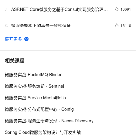
ASP.NET Core微服务之基于Consul实现服务治理
16691
4
（1）
微服务架构下的事务一致性保证
16110
5
微服务架构下，解决数据一致性问题的实践
15676
6
微服务技术栈选型，看了这个别的可以不用看了
15617
7
相关课程
微服务实战-RocketMQ Binder
微服务架构下分布式事务解决方案 —— 阿里GTS
14447
8
微服务实战-服务熔断 - Sentinel
微服务架构
14037
9
微服务实战-Service Mesh与Istio
编码实现Spring Cloud微服务负载均衡调用
12279
10
微服务实战-分布式配置中心 - Config
（eureka、ribbon）
微服务实战-服务注册与发现 - Nacos Discovery
Spring Cloud微服务架构设计与开发实战