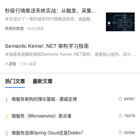
秒级行情推送系统实战：从触发、采集到入库的端到端架构
本文设计了一套秒级实时行情推送系统，涵盖触发、采集、缓冲、入库与推送五层架构，结合动态代理IP、Kafka/Redis缓冲及WebSocket推送，实现金融数据低延迟、高并发处理，适用于股票、数字货币等实时行情场景。
奔跑的数据
1643
Semantic Kernel .NET 架构学习指南
本指南系统解析微软Semantic Kernel .NET架构，涵盖核心组件、设计模式与源码结构，结合实战路径与调试技巧，助你从入门到贡献开源，掌握AI编排开发全栈技能。
八进智
1151
热门文章
最新文章
微服务架构的理论基础 - 康威定律
84581
1
微服务（Microservice）那点事
79378
2
微服务选择Spring Cloud还是Dubbo？
30556
3