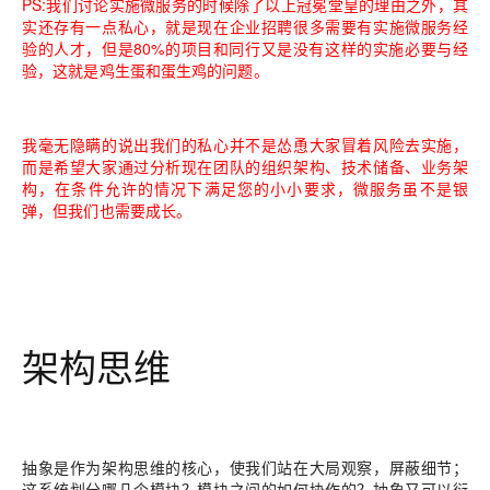
PS:我们讨论实施微服务的时候除了以上冠冕堂皇的理由之外，其
实还存有一点私心，就是现在企业招聘很多需要有实施微服务经
验的人才，但是80%的项目和同行又是没有这样的实施必要与经
验，这就是鸡生蛋和蛋生鸡的问题。
我毫无隐瞒的说出我们的私心并不是怂恿大家冒着风险去实施，
而是希望大家通过分析现在团队的组织架构、技术储备、业务架
构，在条件允许的情况下满足您的小小要求，微服务虽不是银
弹，但我们也需要成长。
架构思维
抽象
是作为架构思维的核心，使我们站在大局观察，
屏蔽细节
；
这系统
划分
哪几个模块？模块之间的如何
协作
的？抽象又可以衍