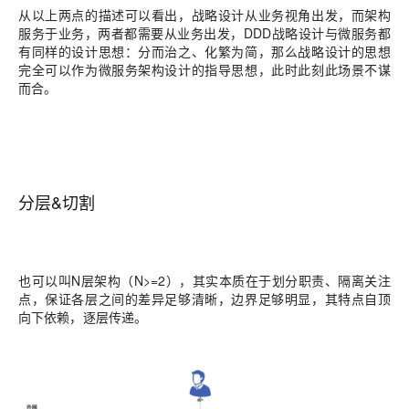
从以上两点的描述可以看出，战略设计从业务视角出发，而架构
服务于业务，两者都需要从业务出发，
DDD战略设计
与
微服务
都
有同样的设计思想：
分而治之、化繁为简
，那么战略设计的思想
完全可以作为微服务架构设计的指导思想，此时此刻此场景不谋
而合。
分层&切割
也可以叫N层架构（N>=2），其实本质在于
划分职责、隔离关注
点
，保证各层之间的差异足够清晰，边界足够明显，其特点自顶
向下依赖，逐层传递。