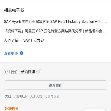
[Step By Step]SAP HANA PAL多用户使用(单指数平滑
685
7
相关电子书
法SINGLESMOOTH)
SAP Hybris零售行业解决方案 SAP Retail Industry Solution with Hybris Portfolio
SAP Netweaver 'SAPHostControl' Service Remote 
5
8
Code Execution Vulnerability
「资料下载」阿里云 SAP 云化转型方案与案例分享 | 新品发布会92期
SAP 字符串金额带千分号，负号提前处理
4
9
大道至简 — SAP上云方案
SAP ABAP——OPEN SQL（二）【FOR ALL ENTRIES 
3
10
查看更多
IN 】
关注我们：
新浪微博
联系我们
文档
|
开发者社区
|
天池大赛
|
培训与认证