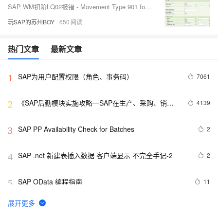
SAP WM初阶LQ02报错 - Movement Type 901 for manual transfer orders does not exist -
玩SAP的苏州BOY
650
热门文章
最新文章
SAP为用户配置权限（角色、事务码）
7061
1
《SAP后勤模块实施攻略—SAP在生产、采购、销
4139
2
售、物流中的应用》——3.3　MRP结果评估概览
SAP PP Availability Check for Batches
2
3
SAP .net 新建表插入数据 客户端显示 不完全手记-2
2
4
SAP OData 编程指南
11
5
SAP MM 计量单位EA的数量可以有小数点
9
6