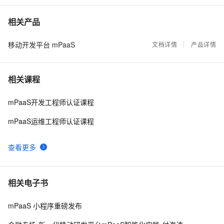
蚂蚁移动开发平台mPaaS：金融业务增长的新引擎
5
7
相关产品
移动开发平台 mPaaS
mPaaS云平台运维系列之—移动推送常见问题
文档详情
产品详情
1
8
蚂蚁移动开放平台mPaaS：金融业务增长的新引擎
7
9
相关课程
阿里云新品发布周刊第36期 丨 移动开发平台mPaaS重磅
3
10
mPaaS开发工程师认证课程
发布  
mPaaS运维工程师认证课程
查看更多
相关电子书
mPaaS 小程序重磅发布