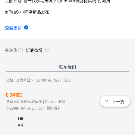
金融专场-新一代移动研发平台mPaaS智能化实践-付海涛
mPaaS 小程序新品发布
查看更多
关注我们：
新浪微博
联系我们
文档
|
开发者社区
|
天池大赛
|
培训与认证
下一篇
法律声明及隐私权政策
|
Cookies政策
© 2009-现在 Aliyun.com 版权所有
增值电信业务经营许可证：
浙B2-20080101
域名注册服务机构许可：
浙D3-20210002
目录
浙公网安备 33010602009975号
浙B2-20080101-4