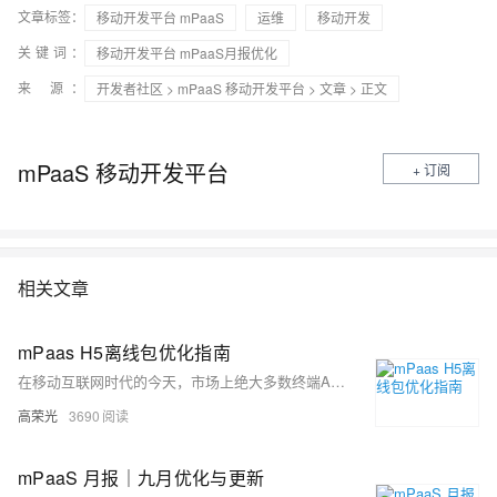
文章标签：
移动开发平台 mPaaS
运维
移动开发
关键词：
移动开发平台 mPaaS月报优化
来 源：
开发者社区
>
mPaaS 移动开发平台
>
文章
> 正文
mPaaS 移动开发平台
+ 订阅
相关文章
mPaas H5离线包优化指南
在移动互联网时代的今天，市场上绝大多数终端App都在使用H5展示页面，且随着终端技术迭代更新和市场多变性，H5页面在App中的占比越来越重要。同时也暴露出一个所有App的共性问题，即性能优化。同样的H5页面的性能优化也是重点问题。 在mPaaS团队中虽然已将H5页面资源等打包做离线包了，但在复杂的客户环境、开发环境、市场环境下，客户端的H5离线包仍有性能优化问题，这里整理简单了集团下对H5离线包的优化策略方案，以供参考。
高荣光
3690
mPaaS 月报｜九月优化与更新