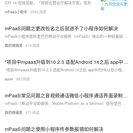
iOS 14 完成适配、「视频云营业厅解决方案」发布
mPaaS小助手
2592
mPaaS问题之更改包名之后就进不了小程序如何解决
mPaaS小程序是阿里巴巴移动平台服务（mPaaS）推出的一种轻量级应用解决方案，旨在帮助开发者快速构建跨平台的小程序应用；本合集将聚焦mPaaS小程序的开发流程、技术架构和最佳实践，以及如何解决开发中遇到的问题，从而助力开发者高效打造和维护小程序应用。
真的很搞笑
414
"项目中mpaas升级到10.2.3 适配Android 14之后 app中的H5以及小程序都访问不了，
"项目中mpaas升级到10.2.3 适配Android 14之后 app中的H5以及小程序都访问不了，显示“网络不给力，请稍后再试”，预发内网版本不能使用，线上版本可以正常使用，这个是什么原因啊，是某些参数没有配置吗，还是说是一些参数改错了？
sunrr
362
mPaaS常见问题之音视频通话微信小程序通话界面录制为画中画模式如何解决
mPaaS（移动平台即服务，Mobile Platform as a Service）是阿里巴巴集团提供的一套移动开发解决方案，它包含了一系列移动开发、测试、监控和运营的工具和服务。以下是mPaaS常见问题的汇总，旨在帮助开发者和企业用户解决在使用mPaaS产品过程中遇到的各种挑战
真的很搞笑
471
mPaaS问题之使用小程序传参数报错如何解决