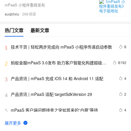
mPaaS 小程序重磅发布
auqbllxiu
268
热门文章
最新文章
技术干货 | 轻松两步完成向 mPaaS 小程序传递启动参数
8
1
蚂蚁金服mPaaS 3.0发布 助力客户智能化构建超级
8192
2
App生态
产品资讯 | mPaaS 完成 iOS 14 和 Android 11 适配
4
3
产品资讯 | mPaaS 适配 targetSdkVersion 29
2
4
mPaaS 客户端问题排查之突如其来的“白屏”等待
4
5
mPaas从埋点排查iOS离线包问题
2
6