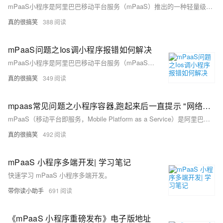
mPaaS小程序是阿里巴巴移动平台服务（mPaaS）推出的一种轻量级应用解决方案，旨在帮助开发者快速构建跨平台的小程序应用；本合集将聚焦mPaaS小程序的开发流程、技术架构和最佳实践，以及如何解决开发中遇到的问题，从而助力开发者高效打造和维护小程序应用。
真的很搞笑
388
mPaaS问题之Ios调小程序报错如何解决
mPaaS小程序是阿里巴巴移动平台服务（mPaaS）推出的一种轻量级应用解决方案，旨在帮助开发者快速构建跨平台的小程序应用；本合集将聚焦mPaaS小程序的开发流程、技术架构和最佳实践，以及如何解决开发中遇到的问题，从而助力开发者高效打造和维护小程序应用。
真的很搞笑
349
mpaas常见问题之小程序容器,跑起来后一直提示 "网络不给力, 请稍后再试"如何解决
mPaaS（移动平台即服务，Mobile Platform as a Service）是阿里巴巴集团提供的一套移动开发解决方案，它包含了一系列移动开发、测试、监控和运营的工具和服务。以下是mPaaS常见问题的汇总，旨在帮助开发者和企业用户解决在使用mPaaS产品过程中遇到的各种挑战
真的很搞笑
492
mPaaS 小程序多端开发| 学习笔记
快速学习 mPaaS 小程序多端开发。
带你读小助手
691
《mPaaS 小程序重磅发布》电子版地址