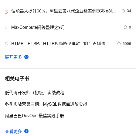
性能最大提升60%，阿里云第八代企业级实例ECS g8i正
34
3
式上线
MaxCompute问答整理之9月
9
4
RTMP、RTSP、HTTP视频协议详解（附：直播流地
6006
5
址、播放软件）
【YOLOv8改进 - 注意力机制】Triplet Attention：轻量有
6
6
效的三元注意力
Python PIL远程命令执行漏洞复现(CVE-2017-8291 
12
7
相关电子书
CVE-2017-8291)
低代码开发师（初级）实战教程
新年快乐 ~
528
8
冬季实战营第三期：MySQL数据库进阶实战
50个优秀的名片设计作品欣赏
579
9
阿里巴巴DevOps 最佳实践手册
WebBrowser控件使用详解
591
10
查看更多