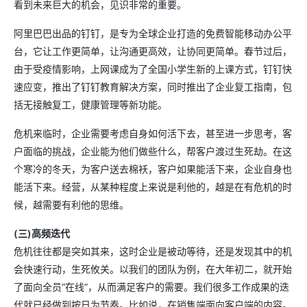
看到未来巨大的机会，见识非常的重要。
阿里巴巴出品的钉钉，是专为全球企业打造的免费智能移动办公平
台，它让工作更简单，让沟通更高效，让协同更简单。春节过后，
由于受疫情影响，上网课成为了全国小学生新的上课方式，钉钉快
速应变，推出了钉钉教育解决方案，同时推出了企业复工指南，包
括无接触复工，健康管理等新功能。
危机来临时，企业需要考虑自身如何活下去，甚至进一步思考，客
户面临的挑战，企业能为他们做些什么，帮客户渡过生死劫。在这
个寒冷的冬天，为客户送去棉袄，客户如果能活下来，企业自身也
能活下来。经营，从某种程度上来说是利他的，越是在有危机的时
候，越需要有利他的思维。
(三)高频迭代
危机往往都是突如其来，这时企业是被动等待，还是发现其中的机
会快速行动，生死攸关。以我们的团队为例，在大年初二，就开始
了面向全员“在线”，从而满足客户的需要。我们很多工作成果的迭
代就已经做到按日为节奏。比如说，在销售端面向客户端的内容。