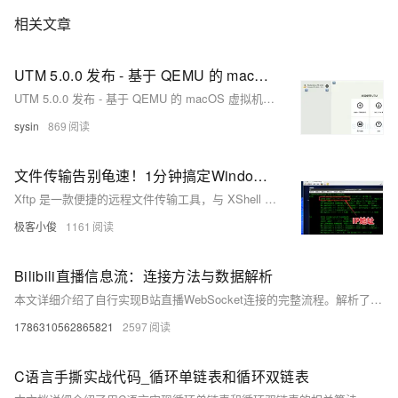
相关文章
UTM 5.0.0 发布 - 基于 QEMU 的 macOS 虚拟机与模拟器应用
UTM 5.0.0 发布 - 基于 QEMU 的 macOS 虚拟机与模拟器应用
sysin
869
文件传输告别龟速！1分钟搞定Windows↔CentOS高速通道 小白也能玩转的Xftp秘籍
Xftp 是一款便捷的远程文件传输工具，与 XShell 类似，支持通过 SFTP 协议实现文件上传和下载。首先需下载安装 Xftp，并获取目标 Linux 系统（如 CentOS）的 IP 地址。打开 Xftp 后，按 `Ctrl + N` 新建会话，输入主机 IP、协议（SFTP）、用户名和密码连接服务器。
极客小俊
1161
Bilibili直播信息流：连接方法与数据解析
本文详细介绍了自行实现B站直播WebSocket连接的完整流程。解析了基于WebSocket的应用层协议结构，涵盖认证包构建、心跳机制维护及数据包解析步骤，为开发者定制直播数据监控提供了完整技术方案。
1786310562865821
2597
C语言手撕实战代码_循环单链表和循环双链表