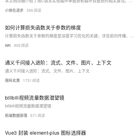
本文档详细介绍了用C语言实现循环单链表和循环双链表的相关算法。包括循环单链表的建立、逆转、左移、拆分及合并等操作；以及双链表的建立、遍历、排序和循环双链表的重组。通过具体示例和代码片段，展示了每种算法的实现思路与步骤，帮助读者深入理解并掌握这些数据结构的基本操作方法。
小徐在进步
556
如何计算损失函数关于参数的梯度
计算损失函数关于参数的梯度是深度学习优化的关键，涉及前向传播、损失计算、反向传播及参数更新等多个步骤。首先，输入数据经由模型各层前向传播生成预测结果；其次，利用损失函数评估预测与实际标签间的差距；再次，采用反向传播算法自输出层逐层向前计算梯度；过程中需考虑激活函数、输入数据及相邻层梯度影响。针对不同层类型，如线性层或非线性层（ReLU、Sigmoid），梯度计算方式各异。最终，借助梯度下降法或其他优化算法更新模型参数，直至满足特定停止条件。实际应用中还需解决梯度消失与爆炸问题，确保模型稳定训练。
WK
906
通义千问接入进阶：流式、文件、图片、上下文
通义千问接入进阶：流式、文件、图片、上下文
我码玄黄
1751
bilibili视频流量数据潜望镜
bilibili视频流量数据潜望镜
拓端数据部落
671
Vue3 封装 element-plus 图标选择器