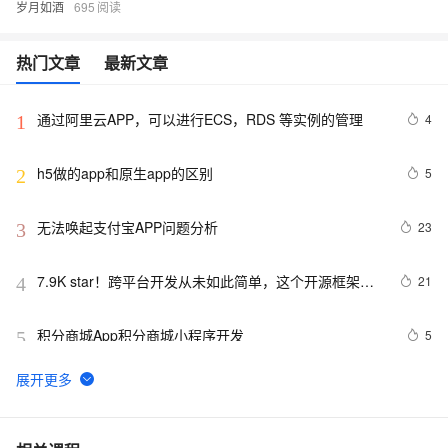
岁月如酒
695
热门文章
最新文章
通过阿里云APP，可以进行ECS，RDS 等实例的管理
4
1
h5做的app和原生app的区别
5
2
无法唤起支付宝APP问题分析
23
3
7.9K star！跨平台开发从未如此简单，这个开源框架让
21
4
APP开发效率飙升！
积分商城App积分商城小程序开发
5
5
《101 Windows Phone 7 Apps》读书笔记-BABY 
3
6
MILESTONES
基于java考研线上自习室 App 的设计与实现附完整代码
3
7