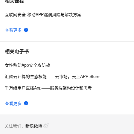
相关课程
互联网安全-移动APP漏洞风险与解决方案
而桌面app向来是web前端开发开发人员下意识的避开方
2
8
查看更多
《101 Windows Phone 7 Apps》读书笔记-
3
9
PASSWORDS & SECRETS
重新想象 Windows 8 Store Apps (39) - 契约: Share 
6
10
相关电子书
Contract
女性移动App安全攻防战
汇聚云计算的生态核能——云市场，云上APP Store
千万级用户直播App——服务端架构设计和思考
查看更多
关注我们：
新浪微博