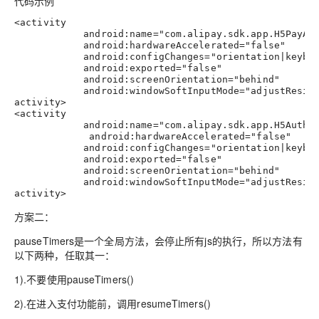
代码示例
<
activity
android:
name
=
"
com.alipay.sdk.app.H5PayAc
android:
hardwareAccelerated
=
"
false
"
android:
configChanges
=
"
orientation|keybo
android:
exported
=
"
false
"
android:
screenOrientation
=
"
behind
"
android:
windowSoftInputMode
=
"
adjustResiz
activity
>
<
activity
android:
name
=
"
com.alipay.sdk.app.H5AuthA
android:
hardwareAccelerated
=
"
false
"
android:
configChanges
=
"
orientation|keybo
android:
exported
=
"
false
"
android:
screenOrientation
=
"
behind
"
android:
windowSoftInputMode
=
"
adjustResiz
activity
>
方案二：
pauseTimers是一个全局方法，会停止所有js的执行，所以方法有
以下两种，任取其一：
1).不要使用pauseTimers()
2).在进入支付功能前，调用resumeTimers()