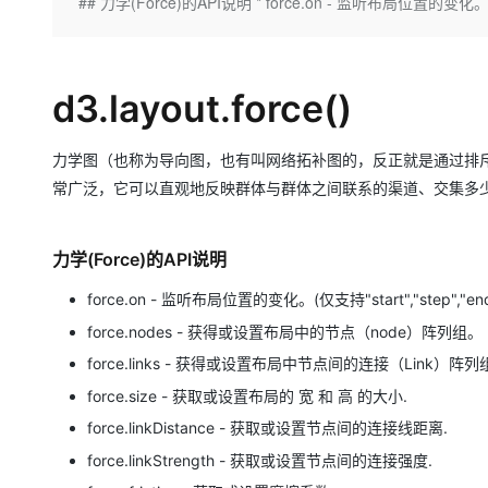
存储
天池大赛
## 力学(Force)的API说明 * force.on - 监听布局位置的变化。(仅支
Qwen3.7-Plus
云解析DNS
解决方案免费试用 新老
电子合同
最高领取价值200元试用
能看、能想、能动手的多模
安全
网络与CDN
AI 算法大赛
畅捷通
大数据开发治理平台 Data
AI 产品 免费试用
网络
安全
云开发大赛
Qwen3-VL-Plus
d3.layout.force()
Tableau 订阅
1亿+ 大模型 tokens 和 
可观测
入门学习赛
中间件
AI空中课堂在线直播课
云防火墙
140+云产品 免费试用
力学图（也称为导向图，也有叫网络拓补图的，反正就是通过排
上云与迁云
云原生的云上边界网络安全
产品新客免费试用，最长1
数据库
常广泛，它可以直观地反映群体与群体之间联系的渠道、交集多
生态解决方案
大模型服务
企业出海
大模型ACA认证体验
大数据计算
助力企业全员 AI 认知与能
行业生态解决方案
千问AI平台-Token Plan
力学(Force)的API说明
政企业务
媒体服务
开发者生态解决方案
force.on - 监听布局位置的变化。(仅支持"start","step","
企业服务与云通信
千问AI平台-模型体验
AI 开发和 AI 应用解决
force.nodes - 获得或设置布局中的节点（node）阵列组。
在线体验全尺寸、多种模态
域名与网站
force.links - 获得或设置布局中节点间的连接（Link）阵列
Happy 系列大模型
force.size - 获取或设置布局的 宽 和 高 的大小.
终端用户计算
force.linkDistance - 获取或设置节点间的连接线距离.
Serverless
force.linkStrength - 获取或设置节点间的连接强度.
开发工具