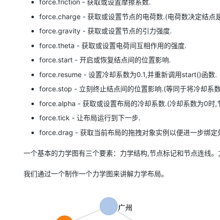
force.friction - 获取或设置摩擦系数.
大模型解决方案
force.charge - 获取或设置节点的电荷数.(电荷数决定
迁移与运维管理
快速部署 Dify，高效搭建 
force.gravity - 获取或设置节点的引力强度.
专有云
force.theta - 获取或设置电荷间互相作用的强度.
10 分钟在聊天系统中增加
force.start - 开启或恢复结点间的位置影响.
force.resume - 设置冷却系数为0.1,并重新调用start()函数.
force.stop - 立刻终止结点间的位置影响.(等同于将冷却系
force.alpha - 获取或设置布局的冷却系数.(冷却系数为0
force.tick - 让布局运行到下一步.
force.drag - 获取当前布局的拖拽对象实例以便进一步绑定
一个基本的力学图有三个要素：力学结构,节点标记和节点连线
我们通过一个制作一个力学图来讲解力学布局。