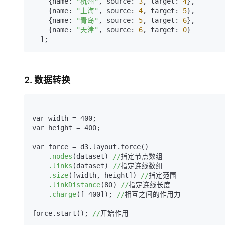
    {
name:
"杭州"
, 
source:
3
, 
target:
4
},

    {
name:
"上海"
, 
source:
4
, 
target:
5
},

    {
name:
"青岛"
, 
source:
5
, 
target:
6
},

    {
name:
"天津"
, 
source:
6
, 
target:
0
}

  ];
2. 数据转换
var width = 400;

var height = 400;

var force = d3.layout.force
()
.nodes
(dataset)
//
指定节点数组

.links
(dataset)
//
指定连线数组

.size
([width, height])
//
指定范围

.linkDistance
(80)
//
指定连线长度

.charge
([-400])
; 
//
相互之间的作用力

force.start
()
; 
//