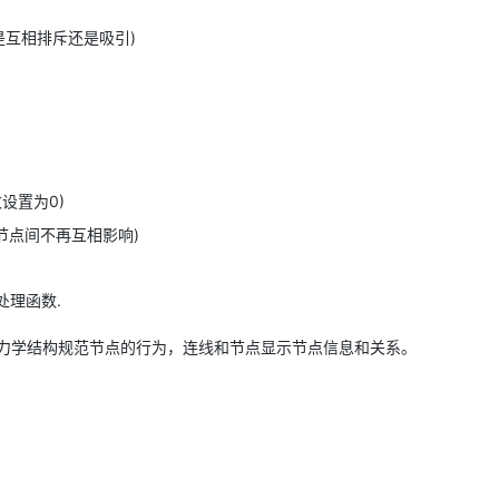
结点是互相排斥还是吸引)
AI 应用
10分钟微调：让0.6B模型媲美235B模
多模态数据信
型
依托云原生高可用架构,实现Dify私有化部署
用1%尺寸在特定领域达到大模型90%以上效果
一个 AI 助手
超强辅助，Bol
即刻拥有 DeepSeek-R1 满血版
在企业官网、通讯软件中为客户提供 AI 客服
多种方案随心选，轻松解锁专属 DeepSeek
数设置为0)
时,节点间不再互相影响)
处理函数.
。力学结构规范节点的行为，连线和节点显示节点信息和关系。