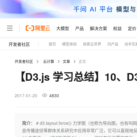
大模型
产品
解决方案
权益
定价
开发者社区
首页
模型体验
探索云世界
问产品
动手实
大模型
产品
解决方案
权益
定价
云市场
伙伴
服务
了解阿里云
精选产品
精选解决方案
普惠上云
产品定价
精选商城
成为销售伙伴
售前咨询
为什么选择阿里云
千问AI平台
开发者社区
云计算
文章
正文
了解云产品的定价详情
大模型服务平台百炼
千问办公，解锁你的工作
普惠上云 官方力荐
分销伙伴
在线服务
网站建设
什么是云计算
大
【D3.js 学习总结】10、
大模型服务与应用平台
企业级Agent产品，直接
云服务器38元/年起，超
咨询伙伴
多端小程序
技术领先
云上成本管理
售后服务
轻量应用服务器
Agency Agents：拥
官方推荐返现计划
大模型
精选产品
精选解决方案
Salesforce 国际版订阅
稳定可靠
管理和优化成本
推荐新用户得奖励，单订单
销售伙伴合作计划
2017-01-20
4830
自助服务
友盟天域
安全合规
人工智能与机器学习
AI
文本生成
云数据库 RDS
HappyHorse 打造一
云工开物
无影生态合作计划
在线服务
观测云
分析师报告
高校专属算力普惠，学生认
计算
互联网应用开发
Qwen3.8-Max
HOT
Salesforce On Alibaba C
工单服务
Tuya 物联网平台阿里云
研究报告与白皮书
人工智能平台 PAI
快速拥有专属 OpenClaw
简介：
# d3.layout.force() 力学图（也称为导
大模
Consulting Partner 合
大数据
容器
智能体时代全能旗舰模型
免费试用
短信专区
一站式AI开发、训练和推
息传播途径等群体关系研究中应用非常广泛，它可以直观地反
蓝凌 OA
AI 大模型销售与服务生
现代化应用