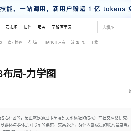
云市场
伙伴
服务
了解阿里云
践
官方博客
考认证
TIANCHI大赛
活动广场
下载
AI 特惠
数据与 API
成为产品伙伴
企业增值服务
最佳实践
价格计算器
AI 场景体
基础软件
产品伙伴合
阿里云认证
市场活动
配置报价
大模型
自助选配和估算价格
新方式
睿译宝，AI翻译排版一步到位
智启 AI 普惠权益
产品生态集成认证中心
企业支持计划
云上春晚
域名与网站
千问官方 MaaS 平台，为开发者和 Agent 而生，新用户赠送 1 亿 + tokens 额度
Qwen Aud
AI Coding
阿里云Maa
2026 阿里云
云服务器 E
为企业打
数据集
Windows
大模型认证
模型
NEW
NEW
D3布局-力学图
交付可用成果
值低价云产品抢先购
上传文档即自动完成翻译和格式还原
至高享 1亿+免费 tokens，加速 Al 应用落地
提供智能易用的域名与建站服务
智能编程，一键
安全可靠、
产品生态伙伴
专家技术服务
云上奥运之旅
弹性计算合作
阿里云中企出
手机三要素
宝塔 Linux
全部认证
价格优势
有专属领域专家
GLM-5.2：长任务时代开源旗舰模型
阿里云 OPC 创新助力计划
千问大模型
即刻拥有 DeepS
AI 电商营销
对象存储 O
大模型
产品生态伙伴工作台
企业增值服务台
云栖战略参考
云存储合作计
云栖大会
身份实名认证
CentOS
训练营
推动算力普惠，释放技术红利
最高返9万
多领域专家智能体,一键组建 AI 虚拟交付团队
快速构建应用程序和网站，即刻迈出上云第一步
至高百万元 Token 补贴，加速一人公司成长
多元化、高性能、安全可靠的大模型服务
真正可用的 1M 上下文,一次完成代码全链路开发
轻松解锁专属 Dee
从图文生成到
云上的中国
数据库合作计
活动全景
短信
Docker
图片和
站式影视创作平台
Hermes Agent，打造自进化智能体
Token Plan 模型订阅计划
数字证书管理服务（原SSL证书）
5 分钟轻松部署
AI 广告创作
无影云电脑
企业成长
NEW
信息公告
看见新力量
云网络合作计
OCR 文字识别
JAVA
证享300元代金券
可视化编排打通从文字构思到成片全链路闭环
全托管，含MySQL、PostgreSQL、SQL Server、MariaDB多引擎
自主进化，持久记忆，越用越聪明
Qwen3.8-Max 首发尝鲜，限时加量 10 倍，夜间低至2折
实现全站HTTPS，呈现可信的WEB访问
图文、视频一
随时随地安
魔搭 Mode
Kimi-K3
HappyHors
NEW
loud
服务实践
官网公告
金融模力时刻
Salesforce O
版
发票查验
全能环境
Claude Code + GStack 打造工程团队
千问办公，限时限量积分加倍
Qoder
低代码高效构
AI 建站
短信服务
向图，也有叫网络拓补图的，反正就是通过排斥得到关系远近的结构）在社交网络研究
型
NEW
作计划
Kimi 最新旗舰模型，长程编程与推理利器
让文字生成流
计划
创新中心
魔搭 ModelSc
健康状态
理服务
让AI从“聊天伙伴”进化为能干活的“数字员工”
安装技能 GStack，拥有专属 AI 工程团队
你的AI工作搭子，覆盖日常办公高频场景
面向真实软件的智能体编程平台
0 代码专业建
映群体与群体之间联系的渠道、交集多少，群体内部成员的联系强度等。 
客户案例
天气预报查询
操作系统
态合作计划