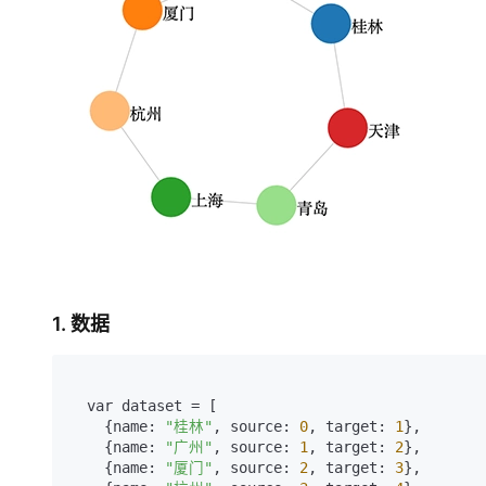
1. 数据
  var dataset 
=
 [

    {
name:
"桂林"
, 
source:
0
, 
target:
1
},

    {
name:
"广州"
, 
source:
1
, 
target:
2
},

    {
name:
"厦门"
, 
source:
2
, 
target:
3
},
