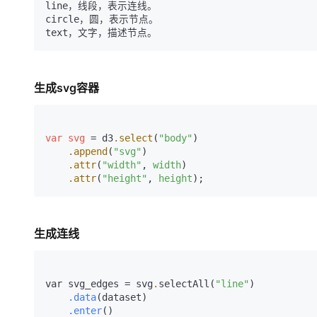
line，线段，表示连线。

circle，圆，表示节点。

生成svg容器
var
svg
 = d3
.select
(
"body"
)

.append
(
"svg"
)

.attr
(
"width"
, 
width
)

.attr
(
"height"
, 
height
); 
生成连线
var svg_edges = svg
.
selectAll(
"line"
    .data
    .enter