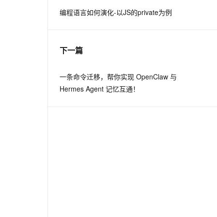
编程语言如何演化-以JS的private为例
息提取
与 AI 智能体进行实时音视频通话
从文本、图片、视频中提取结构化的属性信息
构建支持视频理解的 AI 音视频实时通话应用
下一篇
t.diy 一步搞定创意建站
构建大模型应用的安全防护体系
通过自然语言交互简化开发流程,全栈开发支持
通过阿里云安全产品对 AI 应用进行安全防护
一条命令迁移，帮你实现 OpenClaw 与
Hermes Agent 记忆互通！