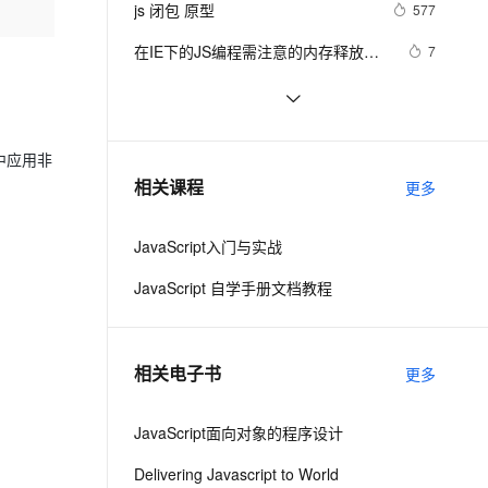
安全
js 闭包 原型
我要投诉
e-1.1-I2V
Cosyvoice-V3-Flash
577
PolarDB
上云场景组合购
Milvus 弹性伸缩功能新增节
伴
漫剧创作，剧本、分镜、视频高效生成
100%兼容MySQL、PostgreSQL，兼容Oracle，支持集中和分布式
覆盖90%+业务场景，专享组合折扣价
点支持范围
畅自然，细节丰富
高表现力语音合成大模型，语音克隆听感自然
VPN
在IE下的JS编程需注意的内存释放问
7
题
ernetes 版 ACK
云聚AI 严选权益
AI 原生数据库服务发布
SSL 证书
js 小技巧----复制
648
2V
Fun-ASR
，一键激活高效办公新体验
理容器应用的 K8s 服务
精选AI产品，从模型到应用全链提效
Agent 数据网关
文戏情感细腻自然，动作戏激烈拳拳到肉，实现更强表演能力
支持中英文自由切换，具备更强的噪声鲁棒性
堡垒机
Ajax学习-Javascript实例1
2
AI 用量加速计划
云原生数据库 PolarDB
中应用非
防火墙
、识别商机，让客服更高效、服务更出色。
How JavaScript Work.
新老同享，达量后返
Agentic Database 发布
637
相关课程
更多
主机安全
应用
JavaScript入门与实战
千问办公
NEW
AI 应用及服务市场
的智能体编程平台
一站式AI生产力平台
JavaScript 自学手册文档教程
AI 应用
伶鹊
企业级人与Agent协作平台，接入和调度多个数字员工
智能客服平台，对话机器人、对话分析、智能外呼
大模型
相关电子书
更多
大模型服务平台百炼 - 全妙
自然语言处理
应用创作平台
多模态内容创作工具，已接入 DeepSeek
JavaScript面向对象的程序设计
数据标注
机器学习
Delivering Javascript to World