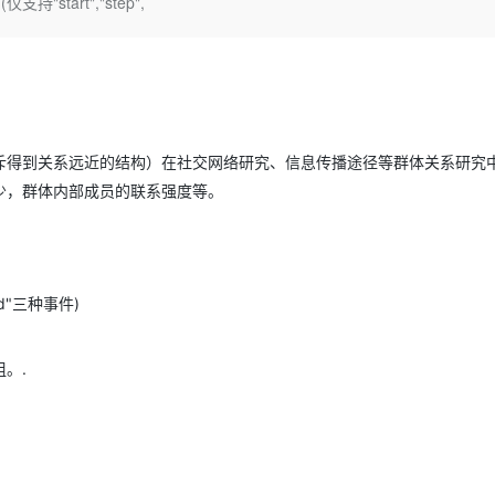
持"start","step",
Deepseek-v4-pro
HappyHors
同享
万小智 AI 建站低至 15元/月
Qoder CN
AI 短剧/漫剧
云原生数据库 
快递物流查询
WordPress
成为服务伙
高校合作
点，立即开启云上创新
覆盖公网/内网、递归/权威、移动APP等全场景解析服务
送.CN域名，送备案服务码
基于千问大模型等，支持代码智能生成、研发智能问答
AI助力短剧
态智能体模型
旗舰 MoE 大模型，百万上下文与顶尖推理能力
图生视频，流
Ubuntu
服务生态伙伴
云工开物
企业应用
Works
Night Plan 支持 Qwen 3.8-Max
云原生大数据计算服务 MaxCompute
AI 办公
容器服务 Kub
NEW
GLM-5.2
Wan2.7-T
Red Hat
30+ 款产品免费体验
Data Agent 驱动的一站式 Data+AI 开发治理平台
夜间 5 折，Qwen/Meoo/TokenPlan 客户专享
面向分析的企业级SaaS模式云数据仓库
AI智能应用
提供一站式管
科研合作
视觉 Coding、空间感知、多模态思考等全面升级
1M上下文，专为长程任务能力而生
ERP
堂（旗舰版）
SUSE
智能客服
斥得到关系远近的结构）在社交网络研究、信息传播途径等群体关系研究
CRM
防护产品
2个月
自动承接线索
少，群体内部成员的联系强度等。
建站小程序
OA 办公系统
AI 应用构建
大模型原生
力提升
财税管理
模板建站
Qoder
大模型服务平台百炼-应用模版
HOT
NEW
面向真实软件
个人版上线、团队版降价；千问3.8-Max首发发尝鲜
丰富多元化的应用模版和解决方案
400电话
定制建站
end"三种事件)
万有无界
大模型服务平台百炼-智能体
方案
广告营销
模板小程序
的模型效果
灵活可视化地构建企业级 Agent
定制小程序
组。.
秒悟
人工智能平台 PAI
APP 开发
云端极速 AI 
新一代 AI 视频生成模型，深度适配广告营销等场景
AI Native 的算法工程平台，一站式完成建模、训练、推理服务部署
建站系统