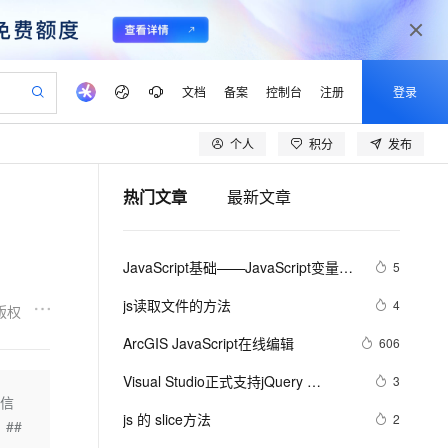
文档
备案
控制台
注册
登录
个人
积分
发布
验
作计划
器
AI 活动
专业服务
服务伙伴合作计划
开发者社区
加入我们
产品动态
服务平台百炼
阿里云 OPC 创新助力计划
热门文章
最新文章
一站式生成采购清单，支持单品或批量购买
io：打造专属 AI 语音助手
S产品伙伴计划（繁花）
峰会
CS
造的大模型服务与应用开发平台
一句话生成原生可编辑精美 PPT 文稿
AI 生产力先锋
Al MaaS 服务伙伴赋能合作
域名
博文
Careers
至高可申请百万元
Qwen3.8-Max 模型上线
开启高性价比 AI 编程新体验
弹性可伸缩的云计算服务
Qwen-Audio-3.0-Realtime 端到端实时语音角色扮演
输入一句话想法, 轻松生成专业的 PPT
先锋实践拓展 AI 生产力的边界
Token 补贴，五大权
计划
海大会
伙伴信用分合作计划
商标
问答
社会招聘
JavaScript基础——JavaScript变量名
5
益加速 OPC 成功
eek-V4-Pro
SS
一键部署幻兽帕鲁游戏服务器
飞天发布时刻
HOT
Open Search 向量检索版支
划
备案
电子书
校园招聘
称命名规范
pSeek-V4-Pro
视频创作，一键激活电商全链路生产力
稳定、安全、高性价比、高性能的云存储服务
一键购买专属联机服务器，轻松开启游戏
所见，即是所愿
持视频检索 Pipeline 功能
更多支持
js读取文件的方法
4
版权
划
公司注册
镜像站
视频生成
语音识别与合成
专属 QwenPaw
漫剧工坊：一站式动画创作平台
AI 实训营
HOT
应用身份服务 (IDaaS)
ArcGIS JavaScript在线编辑
606
合作伙伴培训与认证
划
上云迁移
站生成，高效打造优质广告素材
全接入的云上超级电脑
从聊天伙伴进化为能主动干活的本地数字员工
快速生产连贯的高质量长漫剧
从基础到进阶，Agent 创客手把手教你
OpenClaw 管理能力上线
lScope
我要反馈
e-1.1-T2V
Qwen3-TTS-Flash
Visual Studio正式支持jQuery 
3
查询合作伙伴
n Alibaba Cloud ISV 合作
代维服务
建企业门户网站
10 分钟搭建微信、支付宝小程序
、信
MaxCompute MaxFrame 提
JavaScript程式库
畅细腻的高质量视频
离线语音合成大模型，多语言方言自适应，低延迟高稳定
创新加速
js 的 slice方法
ope
登录合作伙伴管理后台
2
我要建议
站，无忧落地极速上线
以可视化方式快速构建移动和 PC 门户网站
国内短信简单易用，安全可靠，秒级触达，全球覆盖200+国家和地区。
高效部署网站，快速应用到小程序
供自动弹性内存功能
##