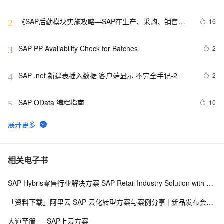
《SAP后勤模块实施攻略—SAP在生产、采购、销售、
16
2
物流中的应用》——3.3　MRP结果评估概览
SAP PP Availability Check for Batches
2
3
SAP .net 新建表插入数据 客户端显示 不完全手记-2
2
4
SAP OData 编程指南
10
5
SAP MM 计量单位EA的数量可以有小数点
9
6
[Step By Step]SAP HANA PAL多用户使用(单指数平滑法
3
7
相关电子书
SINGLESMOOTH)
SAP Hybris零售行业解决方案 SAP Retail Industry Solution with Hybris Portfolio
SAP Netweaver 'SAPHostControl' Service Remote 
6
8
Code Execution Vulnerability
「资料下载」阿里云 SAP 云化转型方案与案例分享 | 新品发布会92期
SAP 字符串金额带千分号，负号提前处理
4
9
大道至简 — SAP上云方案