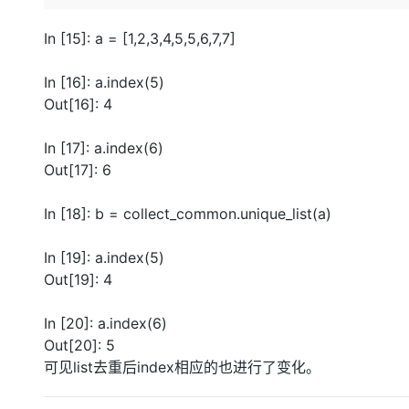
存储
天池大赛
Qwen3.7-Plus
云解析DNS
解决方案免费试用 新老
电子合同
最高领取价值200元试用
能看、能想、能动手的多模
安全
网络与CDN
In [15]: a = [1,2,3,4,5,5,6,7,7]
AI 算法大赛
畅捷通
大数据开发治理平台 Data
AI 产品 免费试用
网络
安全
云开发大赛
Qwen3-VL-Plus
In [16]: a.index(5)
Tableau 订阅
1亿+ 大模型 tokens 和 
Out[16]: 4
可观测
入门学习赛
中间件
AI空中课堂在线直播课
云防火墙
140+云产品 免费试用
上云与迁云
云原生的云上边界网络安全
产品新客免费试用，最长1
In [17]: a.index(6)
数据库
生态解决方案
Out[17]: 6
大模型服务
企业出海
大模型ACA认证体验
大数据计算
助力企业全员 AI 认知与能
行业生态解决方案
In [18]: b = collect_common.unique_list(a)
千问AI平台-Token Plan
政企业务
媒体服务
开发者生态解决方案
In [19]: a.index(5)
企业服务与云通信
千问AI平台-模型体验
AI 开发和 AI 应用解决
Out[19]: 4
在线体验全尺寸、多种模态
域名与网站
In [20]: a.index(6)
Happy 系列大模型
终端用户计算
Out[20]: 5
可见list去重后index相应的也进行了变化。
Serverless
开发工具