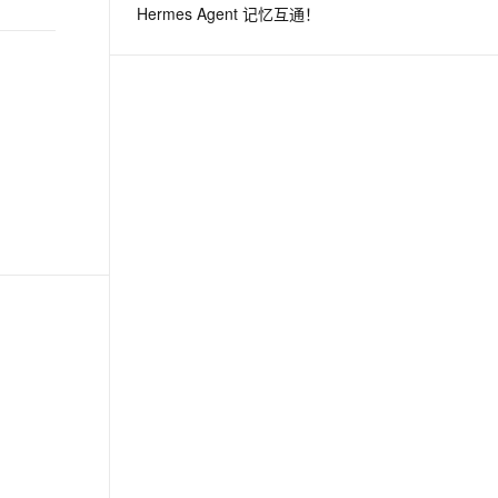
Hermes Agent 记忆互通！
息提取
与 AI 智能体进行实时音视频通话
从文本、图片、视频中提取结构化的属性信息
构建支持视频理解的 AI 音视频实时通话应用
t.diy 一步搞定创意建站
构建大模型应用的安全防护体系
通过自然语言交互简化开发流程,全栈开发支持
通过阿里云安全产品对 AI 应用进行安全防护