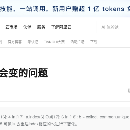
云市场
伙伴
服务
了解阿里云
践
官方博客
考认证
TIANCHI大赛
活动广场
下载
AI 特惠
数据与 API
成为产品伙伴
企业增值服务
最佳实践
价格计算器
AI 场景体
基础软件
产品伙伴合
阿里云认证
市场活动
配置报价
大模型
自助选配和估算价格
新方式
睿译宝，AI翻译排版一步到位
智启 AI 普惠权益
产品生态集成认证中心
企业支持计划
云上春晚
域名与网站
千问官方 MaaS 平台，为开发者和 Agent 而生，新用户赠送 1 亿 + tokens 额度
Qwen Aud
AI Coding
阿里云Maa
2026 阿里云
云服务器 E
为企业打
数据集
Windows
大模型认证
模型
NEW
NEW
不会变的问题
交付可用成果
值低价云产品抢先购
上传文档即自动完成翻译和格式还原
至高享 1亿+免费 tokens，加速 Al 应用落地
提供智能易用的域名与建站服务
智能编程，一键
安全可靠、
产品生态伙伴
专家技术服务
云上奥运之旅
弹性计算合作
阿里云中企出
手机三要素
宝塔 Linux
全部认证
价格优势
有专属领域专家
GLM-5.2：长任务时代开源旗舰模型
阿里云 OPC 创新助力计划
千问大模型
即刻拥有 DeepS
AI 电商营销
对象存储 O
大模型
产品生态伙伴工作台
企业增值服务台
云栖战略参考
云存储合作计
云栖大会
身份实名认证
CentOS
训练营
推动算力普惠，释放技术红利
最高返9万
多领域专家智能体,一键组建 AI 虚拟交付团队
快速构建应用程序和网站，即刻迈出上云第一步
至高百万元 Token 补贴，加速一人公司成长
多元化、高性能、安全可靠的大模型服务
真正可用的 1M 上下文,一次完成代码全链路开发
轻松解锁专属 Dee
从图文生成到
云上的中国
数据库合作计
活动全景
短信
Docker
图片和
站式影视创作平台
Hermes Agent，打造自进化智能体
Token Plan 模型订阅计划
数字证书管理服务（原SSL证书）
5 分钟轻松部署
AI 广告创作
无影云电脑
企业成长
NEW
信息公告
看见新力量
云网络合作计
OCR 文字识别
JAVA
证享300元代金券
可视化编排打通从文字构思到成片全链路闭环
全托管，含MySQL、PostgreSQL、SQL Server、MariaDB多引擎
自主进化，持久记忆，越用越聪明
Qwen3.8-Max 首发尝鲜，限时加量 10 倍，夜间低至2折
实现全站HTTPS，呈现可信的WEB访问
图文、视频一
随时随地安
魔搭 Mode
Kimi-K3
HappyHors
NEW
loud
服务实践
官网公告
金融模力时刻
Salesforce O
版
发票查验
全能环境
Claude Code + GStack 打造工程团队
千问办公，限时限量积分加倍
Qoder
低代码高效构
AI 建站
短信服务
t[16]: 4 In [17]: a.index(6) Out[17]: 6 In [18]: b = collect_common.unique_
型
NEW
作计划
Kimi 最新旗舰模型，长程编程与推理利器
让文字生成流
计划
创新中心
魔搭 ModelSc
健康状态
理服务
让AI从“聊天伙伴”进化为能干活的“数字员工”
安装技能 GStack，拥有专属 AI 工程团队
你的AI工作搭子，覆盖日常办公高频场景
面向真实软件的智能体编程平台
0 代码专业建
6) Out[20]: 5 可见list去重后index相应的也进行了变化。
客户案例
天气预报查询
操作系统
态合作计划