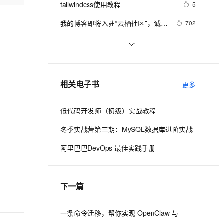
安全
tailwindcss使用教程
我要投诉
e-1.1-I2V
Cosyvoice-V3-Flash
5
PolarDB
上云场景组合购
Milvus 弹性伸缩功能新增节
伴
漫剧创作，剧本、分镜、视频高效生成
100%兼容MySQL、PostgreSQL，兼容Oracle，支持集中和分布式
覆盖90%+业务场景，专享组合折扣价
点支持范围
畅自然，细节丰富
高表现力语音合成大模型，语音克隆听感自然
VPN
我的博客即将入驻“云栖社区”，诚邀
702
技术同仁一同入驻。
ernetes 版 ACK
云聚AI 严选权益
AI 原生数据库服务发布
SSL 证书
思科路由器的密码恢复
714
2V
Fun-ASR
，一键激活高效办公新体验
理容器应用的 K8s 服务
精选AI产品，从模型到应用全链提效
Agent 数据网关
文戏情感细腻自然，动作戏激烈拳拳到肉，实现更强表演能力
支持中英文自由切换，具备更强的噪声鲁棒性
堡垒机
有一种忙，叫做很有希望
665
AI 用量加速计划
云原生数据库 PolarDB
防火墙
、识别商机，让客服更高效、服务更出色。
深度优先搜索的图文介绍
新老同享，达量后返
Agentic Database 发布
703
相关电子书
更多
主机安全
应用
低代码开发师（初级）实战教程
千问办公
NEW
AI 应用及服务市场
的智能体编程平台
一站式AI生产力平台
冬季实战营第三期：MySQL数据库进阶实战
AI 应用
伶鹊
阿里巴巴DevOps 最佳实践手册
企业级人与Agent协作平台，接入和调度多个数字员工
智能客服平台，对话机器人、对话分析、智能外呼
大模型
大模型服务平台百炼 - 全妙
自然语言处理
下一篇
应用创作平台
多模态内容创作工具，已接入 DeepSeek
数据标注
机器学习
一条命令迁移，帮你实现 OpenClaw 与