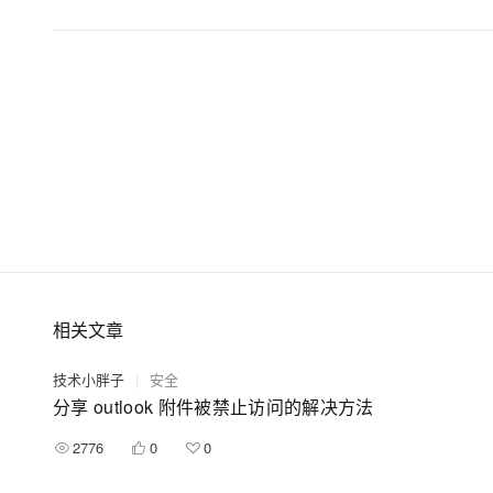
大模型解决方案
迁移与运维管理
快速部署 Dify，高效搭建 
专有云
10 分钟在聊天系统中增加
相关文章
技术小胖子
|
安全
分享 outlook 附件被禁止访问的解决方法
2776
0
0