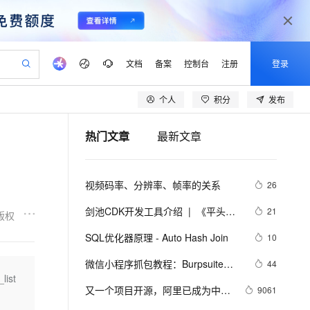
文档
备案
控制台
注册
登录
个人
积分
发布
验
作计划
器
AI 活动
专业服务
服务伙伴合作计划
开发者社区
加入我们
产品动态
服务平台百炼
阿里云 OPC 创新助力计划
热门文章
最新文章
一站式生成采购清单，支持单品或批量购买
io：打造专属 AI 语音助手
S产品伙伴计划（繁花）
峰会
CS
造的大模型服务与应用开发平台
一句话生成原生可编辑精美 PPT 文稿
AI 生产力先锋
Al MaaS 服务伙伴赋能合作
域名
博文
Careers
至高可申请百万元
Qwen3.8-Max 模型上线
开启高性价比 AI 编程新体验
弹性可伸缩的云计算服务
Qwen-Audio-3.0-Realtime 端到端实时语音角色扮演
输入一句话想法, 轻松生成专业的 PPT
先锋实践拓展 AI 生产力的边界
Token 补贴，五大权
计划
海大会
伙伴信用分合作计划
商标
问答
社会招聘
视频码率、分辨率、帧率的关系
26
益加速 OPC 成功
eek-V4-Pro
SS
一键部署幻兽帕鲁游戏服务器
飞天发布时刻
HOT
Open Search 向量检索版支
划
备案
电子书
校园招聘
pSeek-V4-Pro
视频创作，一键激活电商全链路生产力
稳定、安全、高性价比、高性能的云存储服务
一键购买专属联机服务器，轻松开启游戏
所见，即是所愿
持视频检索 Pipeline 功能
更多支持
剑池CDK开发工具介绍  |  《平头哥
21
版权
划
公司注册
镜像站
视频生成
语音识别与合成
剑池CDK快速上手指南》第一章
专属 QwenPaw
漫剧工坊：一站式动画创作平台
AI 实训营
HOT
应用身份服务 (IDaaS)
SQL优化器原理 - Auto Hash Join
10
合作伙伴培训与认证
划
上云迁移
站生成，高效打造优质广告素材
全接入的云上超级电脑
从聊天伙伴进化为能主动干活的本地数字员工
快速生产连贯的高质量长漫剧
从基础到进阶，Agent 创客手把手教你
OpenClaw 管理能力上线
lScope
我要反馈
e-1.1-T2V
Qwen3-TTS-Flash
微信小程序抓包教程：Burpsuite版 
44
查询合作伙伴
n Alibaba Cloud ISV 合作
代维服务
建企业门户网站
10 分钟搭建微信、支付宝小程序
list
MaxCompute MaxFrame 提
附所需工具
畅细腻的高质量视频
离线语音合成大模型，多语言方言自适应，低延迟高稳定
创新加速
又一个项目开源，阿里已成为中国
ope
登录合作伙伴管理后台
9061
我要建议
站，无忧落地极速上线
以可视化方式快速构建移动和 PC 门户网站
国内短信简单易用，安全可靠，秒级触达，全球覆盖200+国家和地区。
高效部署网站，快速应用到小程序
供自动弹性内存功能
开源的关键力量？