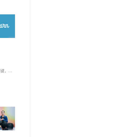
在使用实时计算Flink版过程中，可能会遇到各种错误，了解这些错误的原因及解决方法对于高效排错至关重要。针对具体问题，查看Flink的日志是关键，它们通常会提供更详细的错误信息和堆栈跟踪，有助于定位问题。此外，Flink社区文档和官方论坛也是寻求帮助的好去处。以下是一些常见的操作报错及其可能的原因与解决策略。