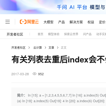
大模型
产品
解决方案
权益
定价
开发者社区
首页
模型体验
探索云世界
问产品
动手实
大模型
产品
解决方案
权益
定价
云市场
伙伴
服务
了解阿里云
精选产品
精选解决方案
普惠上云
产品定价
精选商城
成为销售伙伴
售前咨询
为什么选择阿里云
千问AI平台
开发者社区
云计算
文章
正文
了解云产品的定价详情
大模型服务平台百炼
千问办公，解锁你的工作
普惠上云 官方力荐
分销伙伴
在线服务
网站建设
什么是云计算
大
有关列表去重后index会
大模型服务与应用平台
企业级Agent产品，直接
云服务器38元/年起，超
咨询伙伴
多端小程序
技术领先
云上成本管理
售后服务
轻量应用服务器
Agency Agents：拥
官方推荐返现计划
大模型
精选产品
精选解决方案
Salesforce 国际版订阅
稳定可靠
管理和优化成本
推荐新用户得奖励，单订单
销售伙伴合作计划
2017-03-28
952
自助服务
友盟天域
安全合规
人工智能与机器学习
AI
文本生成
云数据库 RDS
HappyHorse 打造一
云工开物
无影生态合作计划
在线服务
观测云
分析师报告
高校专属算力普惠，学生认
计算
互联网应用开发
Qwen3.8-Max
HOT
Salesforce On Alibaba C
工单服务
Tuya 物联网平台阿里云
研究报告与白皮书
人工智能平台 PAI
快速拥有专属 OpenClaw
简介：
In [15]: a = [1,2,3,4,5,5,6,7,7] In [16]: a.index(5) Ou
大模
Consulting Partner 合
大数据
容器
智能体时代全能旗舰模型
免费试用
短信专区
一站式AI开发、训练和推
(a) In [19]: a.index(5) Out[19]: 4 In [20]: a.index(
蓝凌 OA
AI 大模型销售与服务生
现代化应用