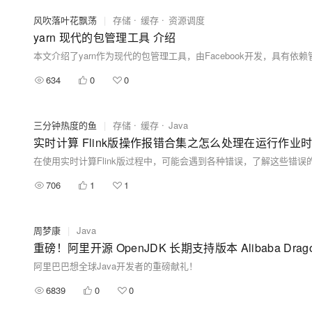
风吹落叶花飘荡
|
存储
缓存
资源调度
yarn 现代的包管理工具 介绍
634
0
0
三分钟热度的鱼
|
存储
缓存
Java
实时计算 Flink版操作报错合集之怎么处理在运行作业时遇到报错:
706
1
1
周梦康
|
Java
重磅！阿里开源 OpenJDK 长期支持版本 Alibaba Drago
阿里巴巴想全球Java开发者的重磅献礼！
6839
0
0