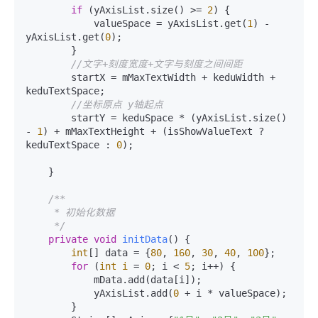
if
 (yAxisList.size() >= 
2
) {

            valueSpace = yAxisList.get(
1
) - 
yAxisList.get(
0
);

        }

//文字+刻度宽度+文字与刻度之间间距
        startX = mMaxTextWidth + keduWidth + 
keduTextSpace;

//坐标原点 y轴起点
        startY = keduSpace * (yAxisList.size() 
- 
1
) + mMaxTextHeight + (isShowValueText ? 
keduTextSpace : 
0
);

    }

/**

     * 初始化数据

     */
private
void
initData
()
 {

int
[] data = {
80
, 
160
, 
30
, 
40
, 
100
};

for
 (
int
i
=
0
; i < 
5
; i++) {

            mData.add(data[i]);

            yAxisList.add(
0
 + i * valueSpace);

        }
