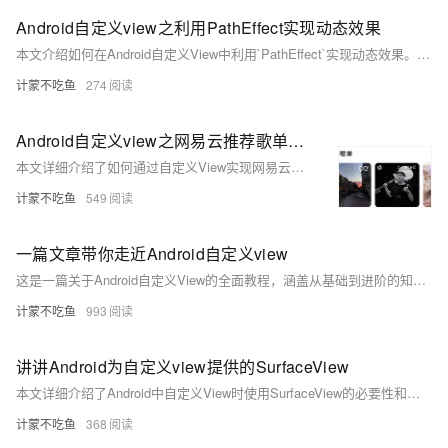
Android自定义view之利用PathEffect实现动态效果
本文介绍如何在Android自定义View中利用`PathEffect`实现动态效果。通过改变偏移量，结合`PathEffect`的子类（如`CornerPathEffect`、`DashPathEffect`、`PathDashPathEffect`等）实现路径绘制的动态变化。文章详细解析了各子类的功能与参数，并通过案例代码展示了如何使用`ComposePathEffect`组合效果，以及通过修改偏移量实现动画。最终效果为一个菱形图案沿路径运动，源码附于文末供参考。
计蒙不吃鱼
274
Android自定义view之网易云推荐歌单界面
本文详细介绍了如何通过自定义View实现网易云音乐推荐歌单界面的效果。首先，作者自定义了一个圆角图片控件`MellowImageView`，用于绘制圆角矩形图片。接着，通过将布局放入`HorizontalScrollView`中，实现了左右滑动功能，并使用`ViewFlipper`添加图片切换动画效果。文章提供了完整的代码示例，包括XML布局、动画文件和Java代码，最终展示了实现效果。此教程适合想了解自定义View和动画效果的开发者。
计蒙不吃鱼
549
一篇文章带你走近Android自定义view
这是一篇关于Android自定义View的全面教程，涵盖从基础到进阶的知识点。文章首先讲解了自定义View的必要性及简单实现（如通过三个构造函数解决焦点问题），接着深入探讨Canvas绘图、自定义属性设置、动画实现等内容。还提供了具体案例，如跑马灯、折线图、太极图等。此外，文章详细解析了View绘制流程（measure、layout、draw）和事件分发机制。最后延伸至SurfaceView、GLSurfaceView、SVG动画等高级主题，并附带GitHub案例供实践。适合希望深入理解Android自定义View的开发者学习参考。
计蒙不吃鱼
993
讲讲Android为自定义view提供的SurfaceView
本文详细介绍了Android中自定义View时使用SurfaceView的必要性和实现方式。首先分析了在复杂绘制逻辑和高频界面更新场景下，传统View可能引发卡顿的问题，进而引出SurfaceView作为解决方案。文章通过Android官方Demo展示了SurfaceView的基本用法，包括实现`SurfaceHolder.Callback2`接口、与Activity生命周期绑定、子线程中使用`lockCanvas()`和`unlockCanvasAndPost()`方法完成绘图操作。
计蒙不吃鱼
368