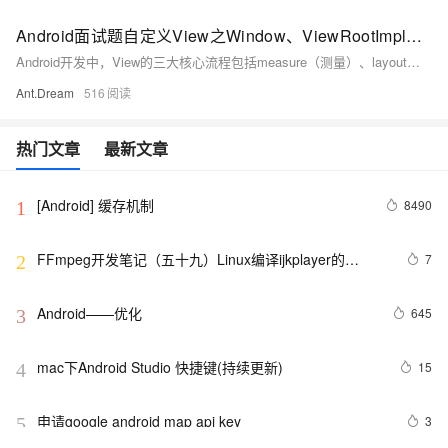
Android面试题自定义View之Window、ViewRootImpl和View的三大流程
Android开发中，View的三大核心流程包括measure（测量）、layout（布局）和draw（绘制）。MeasureSpec类在测量过程中起到关键作用，它结合尺寸大小和模式（EXACTLY、AT_MOST、UNSPECIFIED）来指定View应如何测量。onMeasure方法用于自定义View的测量，布局阶段，ViewGroup调用onLayout确定子元素位置，而draw阶段按照特定顺序绘制背景、内容、子元素和装饰。整个流程始于ViewRootImpl的performTraversals，该方法触发测量、布局和绘制。
Ant.Dream
516
热门文章
最新文章
[Android] 缓存机制
8490
1
FFmpeg开发笔记（五十九）Linux编译ijkplayer的
7
2
Android平台so库
Android——优化
645
3
mac下Android Studio 快捷键(持续更新)
15
4
申请google android map api key
3
5