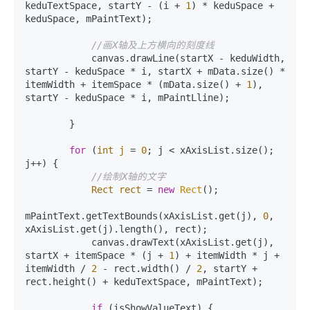
keduTextSpace, startY - (i + 
1
) * keduSpace + 
keduSpace, mPaintText);

//画X轴及上方横向的刻度线
            canvas.drawLine(startX - keduWidth, 
startY - keduSpace * i, startX + mData.size() * 
itemWidth + itemSpace * (mData.size() + 
1
), 
startY - keduSpace * i, mPaintLline);

        }

for
 (
int
j
=
0
; j < xAxisList.size(); 
j++) {

//绘制X轴的文字
Rect
rect
=
new
Rect
();

mPaintText.getTextBounds(xAxisList.get(j), 
0
, 
xAxisList.get(j).length(), rect);

            canvas.drawText(xAxisList.get(j), 
startX + itemSpace * (j + 
1
) + itemWidth * j + 
itemWidth / 
2
 - rect.width() / 
2
, startY + 
rect.height() + keduTextSpace, mPaintText);

if
 (isShowValueText) {
