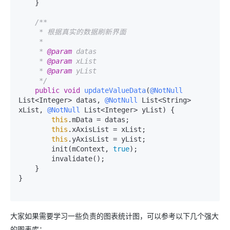
    }

/**

     * 根据真实的数据刷新界面

     *

     * 
@param
 datas

     * 
@param
 xList

     * 
@param
 yList

     */
public
void
updateValueData
(
@NotNull
List<Integer> datas, 
@NotNull
 List<String> 
xList, 
@NotNull
 List<Integer> yList)
 {

this
.mData = datas;

this
.xAxisList = xList;

this
.yAxisList = yList;

        init(mContext, 
true
);

        invalidate();

    }

}

大家如果需要学习一些负责的图表统计图，可以参考以下几个强大
的图表库：