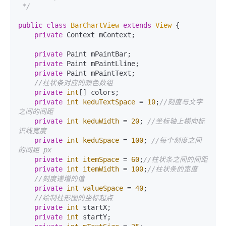
 */
public
class
BarChartView
extends
View
 {

private
 Context mContext;

private
 Paint mPaintBar;

private
 Paint mPaintLline;

private
 Paint mPaintText;

//柱状条对应的颜色数组
private
int
[] colors;

private
int
keduTextSpace
=
10
;
//刻度与文字
之间的间距
private
int
keduWidth
=
20
; 
//坐标轴上横向标
识线宽度
private
int
keduSpace
=
100
; 
//每个刻度之间
的间距 px
private
int
itemSpace
=
60
;
//柱状条之间的间距
private
int
itemWidth
=
100
;
//柱状条的宽度
//刻度递增的值
private
int
valueSpace
=
40
;

//绘制柱形图的坐标起点
private
int
 startX;

private
int
 startY;
