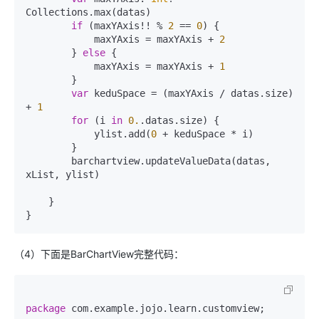
Collections.max(datas)

if
 (maxYAxis!! % 
2
 == 
0
) {

            maxYAxis = maxYAxis + 
2
        } 
else
 {

            maxYAxis = maxYAxis + 
1
        }

var
 keduSpace = (maxYAxis / datas.size) 
+ 
1
for
 (i 
in
0.
.datas.size) {

            ylist.add(
0
 + keduSpace * i)

        }

        barchartview.updateValueData(datas, 
xList, ylist)

    }

（4）下面是BarChartView完整代码：
package
 com.example.jojo.learn.customview;
