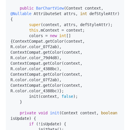
public
BarChartView
(Context context, 
@Nullable
 AttributeSet attrs, 
int
 defStyleAttr)
{

super
(context, attrs, defStyleAttr);

this
.mContext = context;

        colors = 
new
int
[]
{ContextCompat.getColor(context, 
R.color.color_07f2ab), 
ContextCompat.getColor(context, 
R.color.color_79d4d8), 
ContextCompat.getColor(context, 
R.color.color_4388bc), 
ContextCompat.getColor(context, 
R.color.color_07f2ab), 
ContextCompat.getColor(context, 
R.color.color_4388bc)};

        init(context, 
false
);

    }

private
void
init
(Context context, 
boolean
isUpdate)
 {

if
 (!isUpdate) {

            initData();
