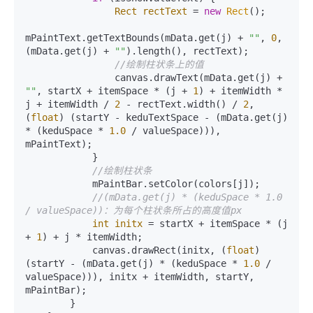
Rect
rectText
=
new
Rect
();

mPaintText.getTextBounds(mData.get(j) + 
""
, 
0
, 
(mData.get(j) + 
""
).length(), rectText);

//绘制柱状条上的值
                canvas.drawText(mData.get(j) + 
""
, startX + itemSpace * (j + 
1
) + itemWidth * 
j + itemWidth / 
2
 - rectText.width() / 
2
, 
(
float
) (startY - keduTextSpace - (mData.get(j) 
* (keduSpace * 
1.0
 / valueSpace))), 
mPaintText);

            }

//绘制柱状条
            mPaintBar.setColor(colors[j]);

//(mData.get(j) * (keduSpace * 1.0 
/ valueSpace))：为每个柱状条所占的高度值px
int
initx
=
 startX + itemSpace * (j 
+ 
1
) + j * itemWidth;

            canvas.drawRect(initx, (
float
) 
(startY - (mData.get(j) * (keduSpace * 
1.0
 / 
valueSpace))), initx + itemWidth, startY, 
mPaintBar);

        }
