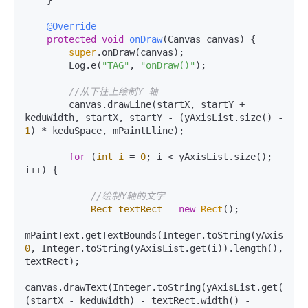
@Override
protected
void
onDraw
(Canvas canvas)
 {

super
.onDraw(canvas);

        Log.e(
"TAG"
, 
"onDraw()"
);

//从下往上绘制Y 轴
        canvas.drawLine(startX, startY + 
keduWidth, startX, startY - (yAxisList.size() - 
1
) * keduSpace, mPaintLline);

for
 (
int
i
=
0
; i < yAxisList.size(); 
i++) {

//绘制Y轴的文字
Rect
textRect
=
new
Rect
();

0
, Integer.toString(yAxisList.get(i)).length(), 
textRect);

canvas.drawText(Integer.toString(yAxisList.get(i)), 
(startX - keduWidth) - textRect.width() - 