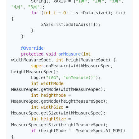
        String[] xAxis = {
"1月"
, 
"2月"
, 
"3月"
, 
"4月"
, 
"5月"
};

for
 (
int
i
=
0
; i < mData.size(); i++) 
{

            xAxisList.add(xAxis[i]);

        }

    }

@Override
protected
void
onMeasure
(
int
widthMeasureSpec, 
int
 heightMeasureSpec)
 {

super
.onMeasure(widthMeasureSpec, 
heightMeasureSpec);

        Log.e(
"TAG"
, 
"onMeasure()"
);

int
widthMode
=
MeasureSpec.getMode(widthMeasureSpec);

int
heightMode
=
MeasureSpec.getMode(heightMeasureSpec);

int
widthSize
=
MeasureSpec.getSize(widthMeasureSpec);

int
heightSize
=
MeasureSpec.getSize(heightMeasureSpec);

if
 (heightMode == MeasureSpec.AT_MOST) 
{
