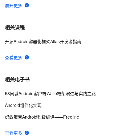
Android 中文API （68） —— BluetoothClass.Service
652
6
4.2、Android Studio压缩你的代码和资源
607
7
相关课程
开源Android容器化框架Atlas开发者指南
【Android  学习】小知识Notification的新旧用法
595
8
查看更多
Android4: Write Storage权限问题
511
9
Android系统如何管理自己内存的？
670
10
相关电子书
58同城Android客户端Walle框架演进与实践之路
Android组件化实现
蚂蚁聚宝Android秒级编译——Freeline
查看更多