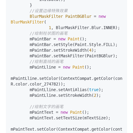
        }

//设置边缘特殊效果
BlurMaskFilter
PaintBGBlur
=
new
BlurMaskFilter
(

1
, BlurMaskFilter.Blur.INNER);

//绘制柱状图的画笔
        mPaintBar = 
new
Paint
();

        mPaintBar.setStyle(Paint.Style.FILL);

        mPaintBar.setStrokeWidth(
4
);

        mPaintBar.setMaskFilter(PaintBGBlur);

//绘制直线的画笔
        mPaintLline = 
new
Paint
();

mPaintLline.setColor(ContextCompat.getColor(context,
R.color.color_274782));

        mPaintLline.setAntiAlias(
true
);

        mPaintLline.setStrokeWidth(
2
);

//绘制文字的画笔
        mPaintText = 
new
Paint
();

        mPaintText.setTextSize(mTextSize);

mPaintText.setColor(ContextCompat.getColor(context, 