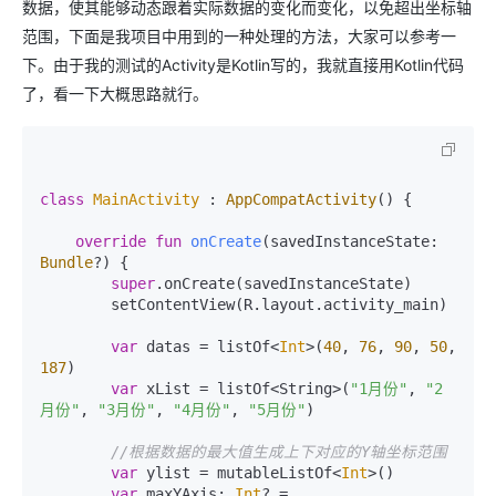
数据，使其能够动态跟着实际数据的变化而变化，以免超出坐标轴
范围，下面是我项目中用到的一种处理的方法，大家可以参考一
下。由于我的测试的Activity是Kotlin写的，我就直接用Kotlin代码
了，看一下大概思路就行。
class
MainActivity
 : 
AppCompatActivity
() {

override
fun
onCreate
(savedInstanceState: 
Bundle
?)
 {

super
.onCreate(savedInstanceState)

        setContentView(R.layout.activity_main)

var
 datas = listOf<
Int
>(
40
, 
76
, 
90
, 
50
, 
187
)

var
 xList = listOf<String>(
"1月份"
, 
"2
月份"
, 
"3月份"
, 
"4月份"
, 
"5月份"
)

//根据数据的最大值生成上下对应的Y轴坐标范围
var
 ylist = mutableListOf<
Int
>()

var
 maxYAxis: 
Int
? = 