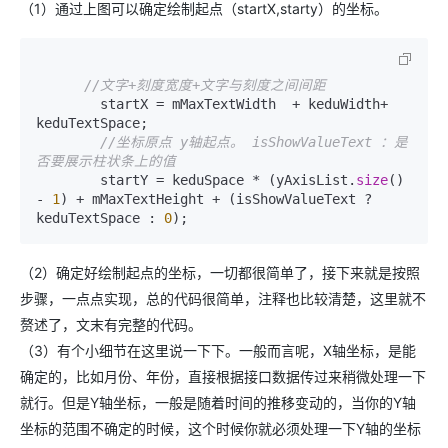
（1）通过上图可以确定绘制起点（startX,starty）的坐标。
//文字+刻度宽度+文字与刻度之间间距
        startX = mMaxTextWidth  + keduWidth+ 
keduTextSpace;

//坐标原点 y轴起点。 isShowValueText ：是
否要展示柱状条上的值
        startY = keduSpace * (yAxisList.
size
() 
- 
1
) + mMaxTextHeight + (isShowValueText ? 
keduTextSpace : 
0
（2）确定好绘制起点的坐标，一切都很简单了，接下来就是按照
步骤，一点点实现，总的代码很简单，注释也比较清楚，这里就不
赘述了，文末有完整的代码。
（3）有个小细节在这里说一下下。一般而言呢，X轴坐标，是能
确定的，比如月份、年份，直接根据接口数据传过来稍微处理一下
就行。但是Y轴坐标，一般是随着时间的推移变动的，当你的Y轴
坐标的范围不确定的时候，这个时候你就必须处理一下Y轴的坐标