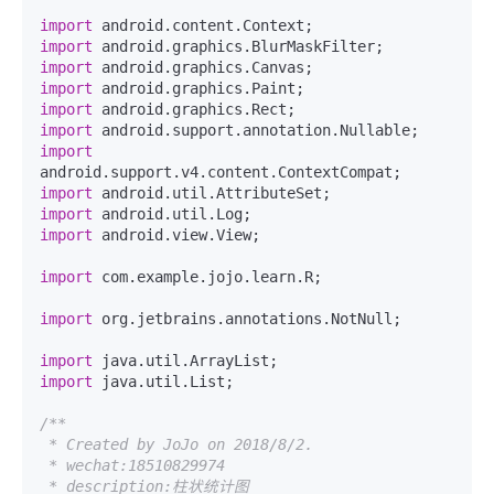
import
import
import
import
import
import
import
import
import
import
 android.view.View;

import
 com.example.jojo.learn.R;

import
 org.jetbrains.annotations.NotNull;

import
import
 java.util.List;

/**

 * Created by JoJo on 2018/8/2.

 * wechat:18510829974

 * description:柱状统计图
