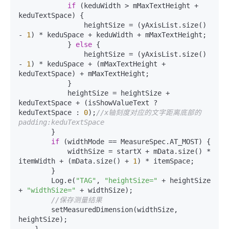
if
 (keduWidth > mMaxTextHeight + 
keduTextSpace) {

                heightSize = (yAxisList.size() 
- 
1
) * keduSpace + keduWidth + mMaxTextHeight;

            } 
else
 {

                heightSize = (yAxisList.size() 
- 
1
) * keduSpace + (mMaxTextHeight + 
keduTextSpace) + mMaxTextHeight;

            }

            heightSize = heightSize + 
keduTextSpace + (isShowValueText ? 
keduTextSpace : 
0
);
//x轴刻度对应的文字距离底部的
padding:keduTextSpace
        }

if
 (widthMode == MeasureSpec.AT_MOST) {

            widthSize = startX + mData.size() * 
itemWidth + (mData.size() + 
1
) * itemSpace;

        }

        Log.e(
"TAG"
, 
"heightSize="
 + heightSize 
+ 
"widthSize="
 + widthSize);

//保存测量结果
        setMeasuredDimension(widthSize, 
heightSize);

    }
