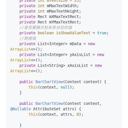
private
int
mTextSize
=
25
;

private
int
 mMaxTextWidth;

private
int
 mMaxTextHeight;

private
 Rect mXMaxTextRect;

private
 Rect mYMaxTextRect;

//是否要展示柱状条对应的值
private
boolean
isShowValueText
=
true
;

//数据值
private
 List<Integer> mData = 
new
ArrayList
<>();

private
 List<Integer> yAxisList = 
new
ArrayList
<>();

private
 List<String> xAxisList = 
new
ArrayList
<>();

public
BarChartView
(Context context)
 {

this
(context, 
null
);

    }

public
BarChartView
(Context context, 
@Nullable
 AttributeSet attrs)
 {

this
(context, attrs, 
0
);

    }
