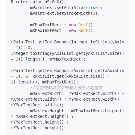
R.color.color_a9c6d6));

        mPaintText.setAntiAlias(
true
);

        mPaintText.setStrokeWidth(
1
);

        mYMaxTextRect = 
new
Rect
();

        mXMaxTextRect = 
new
Rect
();

mPaintText.getTextBounds(Integer.toString(yAxisList.
- 
1
)), 
0
, 
Integer.toString(yAxisList.get(yAxisList.size() 
- 
1
)).length(), mYMaxTextRect);

mPaintText.getTextBounds(xAxisList.get(xAxisList.siz
- 
1
), 
0
, xAxisList.get(xAxisList.size() - 
1
).length(), mXMaxTextRect);

//绘制的刻度文字的最大值所占的宽高
        mMaxTextWidth = mYMaxTextRect.width() > 
mXMaxTextRect.width() ? mYMaxTextRect.width() : 
mXMaxTextRect.width();

        mMaxTextHeight = mYMaxTextRect.height() 
> mXMaxTextRect.height() ? 
mYMaxTextRect.height() : 
mXMaxTextRect.height();
