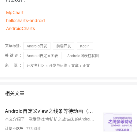
MpChart
hellocharts-android
AndroidCharts
文章标签：
Android开发
前端开发
Kotlin
关键词：
Android自定义图表
Android图表柱状图
来 源：
开发者社区
>
开发与运维
>
文章
> 正文
相关文章
Android自定义view之线条等待动画（灵感来源：金铲铲之战）
本文介绍了一款受游戏“金铲铲之战”启发的Android自定义View——线条等待动画的实现过程。通过将布局分为10份，利用`onSizeChanged`测量最小长度，并借助画笔绘制动态线条，实现渐变伸缩效果。动画逻辑通过四个变量控制线条的增长与回退，最终形成流畅的等待动画。代码中详细展示了画笔初始化、线条绘制及动画更新的核心步骤，并提供完整源码供参考。此动画适用于加载场景，提升用户体验。
计蒙不吃鱼
773