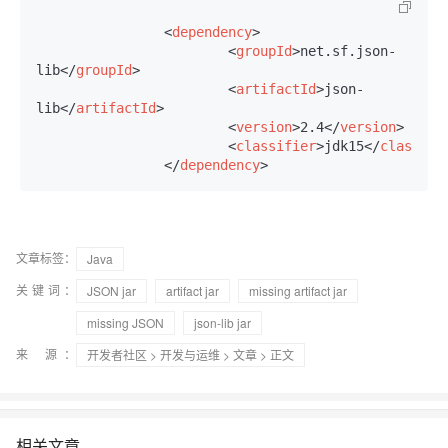
<
dependency
>
<
groupId
>
net.sf.json-
lib
</
groupId
>
<
artifactId
>
json-
lib
</
artifactId
>
<
version
>
2.4
</
version
>
<
classifier
>
jdk15
</
classifi
</
dependency
>
文章标签：
Java
关键词：
JSON jar
artifact jar
missing artifact jar
missing JSON
json-lib jar
来 源：
开发者社区
>
开发与运维
>
文章
> 正文
相关文章