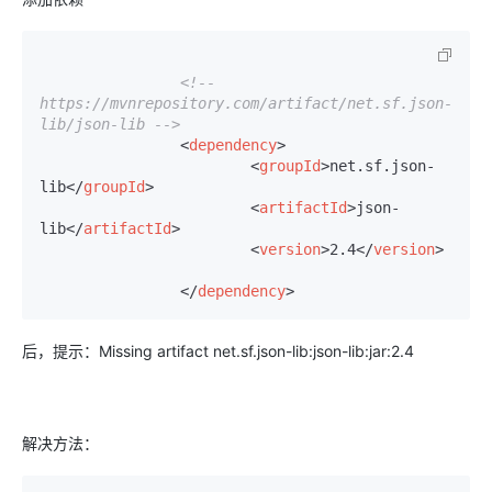
<!-- 
https://mvnrepository.com/artifact/net.sf.json-
lib/json-lib -->
<
dependency
>
<
groupId
>
net.sf.json-
lib
</
groupId
>
<
artifactId
>
json-
lib
</
artifactId
>
<
version
>
2.4
</
version
>
</
dependency
>
后，提示：Missing artifact net.sf.json-lib:json-lib:jar:2.4
解决方法：