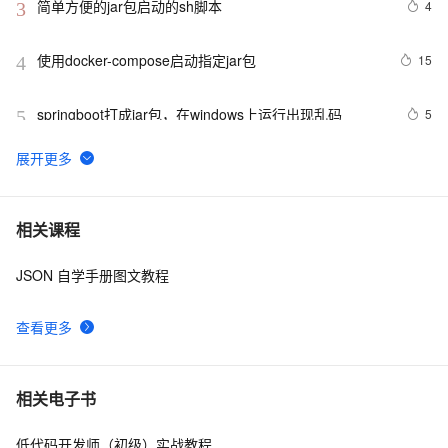
简单方便的jar包启动的sh脚本
4
3
使用docker-compose启动指定jar包
15
4
springboot打成jar包，在windows上运行出现乱码
5
5
【Android 安全】DEX 加密 ( 常用 Android 反编译工具 | 
8
6
apktool | dex2jar | enjarify | jd-gui | jadx )（一）
Maven打包Jar文件
2
7
相关课程
JSON 自学手册图文教程
分享非常有用的Java程序 (关键代码) (三)---创建ZIP和
3
8
JAR文件
查看更多
安装本地jar包
4
9
Mysql 8.0版本以上和8.0以下jar包版本 需要注意的 URL
7
10
相关电子书
连接参数useSSL、serverTimezone 相关问题
低代码开发师（初级）实战教程