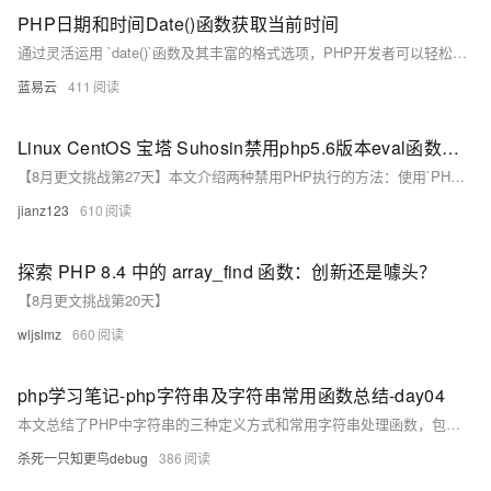
PHP日期和时间Date()函数获取当前时间
通过灵活运用 `date()`函数及其丰富的格式选项，PHP开发者可以轻松地在应用程序中处理和展示日期及时间信息。无论是需要精确到秒的完整时间戳，还是仅仅展示日期或时间的某一部分，`date()`函数都能胜任。理解并熟练应用这些格式化技巧，对于提升代码的可读性和维护性至关重要。
蓝易云
411
Linux CentOS 宝塔 Suhosin禁用php5.6版本eval函数详细图文教程
【8月更文挑战第27天】本文介绍两种禁用PHP执行的方法：使用`PHP_diseval_extension`禁用和通过`suhosin`禁用。由于`suhosin`不支持PHP8，仅适用于PHP7及以下版本，若服务器安装了PHP5.6，则需对应安装`suhosin-0.9.38`版本。文章提供了详细的安装步骤，并强调了宝塔环境下与普通环境下的PHP路径差异。安装完成后，在`php.ini`中添加`suhosin.so`扩展并设置`executor.disable_eval = on`以禁用执行功能。最后通过测试代码验证是否成功禁用，并重启`php-fpm`服务生效。
jianz123
610
探索 PHP 8.4 中的 array_find 函数：创新还是噱头？
【8月更文挑战第20天】
wljslmz
660
php学习笔记-php字符串及字符串常用函数总结-day04
本文总结了PHP中字符串的三种定义方式和常用字符串处理函数，包括字符串的修剪、转换、长度计算、子串操作、比较、连接、分割及替换等操作。
杀死一只知更鸟debug
386