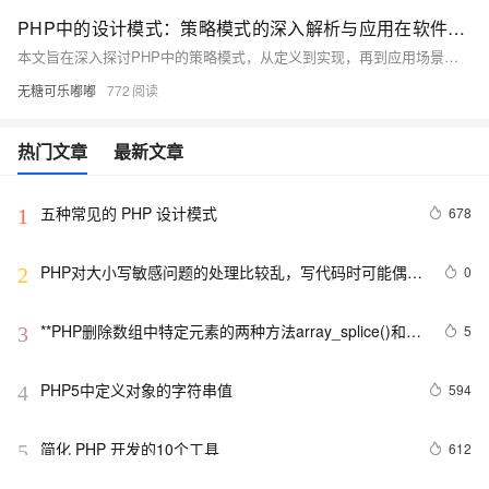
PHP中的设计模式：策略模式的深入解析与应用在软件开发的浩瀚海洋中，PHP以其独特的魅力和强大的功能吸引了无数开发者。作为一门历史悠久且广泛应用的编程语言，PHP不仅拥有丰富的内置函数和扩展库，还支持面向对象编程（OOP），为开发者提供了灵活而强大的工具集。在PHP的众多特性中，设计模式的应用尤为引人注目，它们如同精雕细琢的宝石，镶嵌在代码的肌理之中，让程序更加优雅、高效且易于维护。今天，我们就来深入探讨PHP中使用频率颇高的一种设计模式——策略模式。
本文旨在深入探讨PHP中的策略模式，从定义到实现，再到应用场景，全面剖析其在PHP编程中的应用价值。策略模式作为一种行为型设计模式，允许在运行时根据不同情况选择不同的算法或行为，极大地提高了代码的灵活性和可维护性。通过实例分析，本文将展示如何在PHP项目中有效利用策略模式来解决实际问题，并提升代码质量。
无糖可乐嘟嘟
772
热门文章
最新文章
五种常见的 PHP 设计模式
678
1
PHP对大小写敏感问题的处理比较乱，写代码时可能偶尔
0
2
出问题，所以这里总结一下。以便用到的出现错误
**PHP删除数组中特定元素的两种方法array_splice()和
5
3
unset()
PHP5中定义对象的字符串值
594
4
简化 PHP 开发的10个工具
612
5