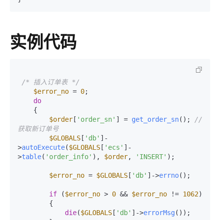
实例代码
/* 插入订单表 */
$error_no
 = 
0
;

do
    {

$order
[
'order_sn'
] = 
get_order_sn
(); 
//
获取新订单号
$GLOBALS
[
'db'
]-
>
autoExecute
(
$GLOBALS
[
'ecs'
]-
>
table
(
'order_info'
), 
$order
, 
'INSERT'
);

$error_no
 = 
$GLOBALS
[
'db'
]->
errno
();

if
 (
$error_no
 > 
0
 && 
$error_no
 != 
1062
)

        {

die
(
$GLOBALS
[
'db'
]->
errorMsg
());
