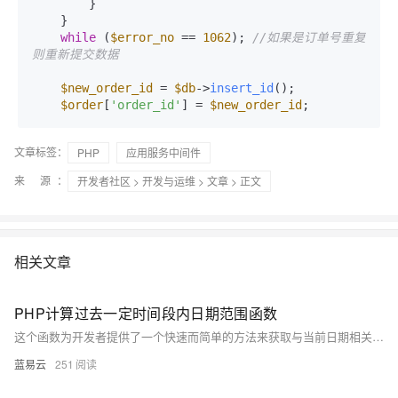
        }

    }

while
 (
$error_no
 == 
1062
); 
//如果是订单号重复
则重新提交数据
$new_order_id
 = 
$db
->
insert_id
();

$order
[
'order_id'
] = 
$new_order_id
文章标签：
PHP
应用服务中间件
来 源：
开发者社区
>
开发与运维
>
文章
> 正文
相关文章
PHP计算过去一定时间段内日期范围函数
这个函数为开发者提供了一个快速而简单的方法来获取与当前日期相关的过去时间范围，代码简洁易懂，可复用性高。
蓝易云
251