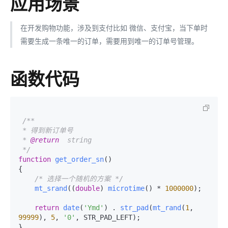
应用场景
在开发购物功能，涉及到支付比如 微信、支付宝，当下单时
需要生成一条唯一的订单，需要用到唯一的订单号管理。
函数代码
/**

 * 得到新订单号

 * 
@return
  string

 */
function
get_order_sn
(
{

/* 选择一个随机的方案 */
mt_srand
((
double
) 
microtime
() * 
1000000
);

return
date
(
'Ymd'
) . 
str_pad
(
mt_rand
(
1
, 
99999
), 
5
, 
'0'
, STR_PAD_LEFT);
