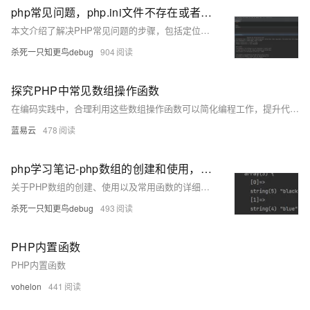
php常见问题，php.ini文件不存在或者找不到，mb_strlen()函数未定义系列问题，dll模块找不到的解决
本文介绍了解决PHP常见问题的步骤，包括定位和创建`php.ini`文件，以及解决`mb_strlen()`函数未定义和DLL模块加载错误的具体方法。
杀死一只知更鸟debug
904
探究PHP中常见数组操作函数
在编码实践中，合理利用这些数组操作函数可以简化编程工作，提升代码的效率和可读性。为达到最佳实践，开发者应该通过阅读官方文档来深入理解每个函数的工作原理以及如何在不同的场景下运用它们。
蓝易云
478
php学习笔记-php数组的创建和使用，数组常用函数-day03
关于PHP数组的创建、使用以及常用函数的详细学习笔记。
杀死一只知更鸟debug
493
PHP内置函数
PHP内置函数
vohelon
441