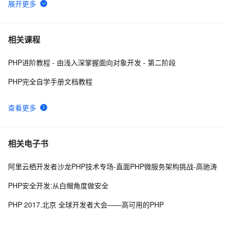
PHP 接口
588
6
使用消息服务(MNS)订阅阿里云物联网平台设备消息PHP
1
7
相关课程
示例参考
PHP进阶教程 - 由浅入深掌握面向对象开发 - 第二阶段
PHP设计模式：单例模式
6
8
PHP完全自学手册文档教程
PHP时间
696
9
查看更多
《PHP对象、模式与实践》之高级特性
649
10
相关电子书
阿里云栖开发者沙龙PHP技术专场-直面PHP微服务架构挑战-高驰涛
PHP安全开发:从白帽角度做安全
PHP 2017.北京 全球开发者大会——高可用的PHP