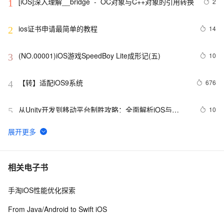
[iOS]深入理解__bridge  -  OC对象与C++对象的引用转换
2
1
ios证书申请最简单的教程
14
2
(NO.00001)iOS游戏SpeedBoy Lite成形记(五)
10
3
【转】适配iOS9系统
676
4
从Unity开发到移动平台制胜攻略：全面解析iOS与
10
5
Android应用发布流程，助你轻松掌握跨平台发布技巧，
打造爆款手游不是梦——性能优化、广告集成与内购设
iOS 银行卡号有效性校验
16
6
置全包含
iOS - Swift NSSize      尺寸
12
7
相关电子书
手淘iOS性能优化探索
github上的一个开源kvo/kvb实现（ios),供参考
541
8
From Java/Android to Swift iOS
xcode反汇编调试iOS模拟器程序（六）函数出入口处的
3
9