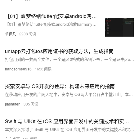
【01】噩梦终结flutter配安卓android鸿蒙harmonyOS 以及next调试环境配鸿蒙和ios真机调试环境-flutter项目安卓环境配置-gradle-agp-ndkVersion模拟器运行真机测试环境-本地环境搭建-如何快速搭建android本地运行环境-优雅草卓伊凡-很多人在这步就被难倒了
【01】噩梦终结flutter配安卓android鸿蒙harmonyOS 以及next调试环境配鸿蒙和ios真机调试环境-flutter项目安卓环境配置-gradle-agp-ndkVersion模拟器运行真机测试环境-本地环境搭建-如何快速搭建android本地运行环境-优雅草卓伊凡-很多人在这步就被难倒了
卓伊凡
2208
uniapp云打包ios应用证书的获取方法，生成指南
打包用到的一共两个文件，一个是p12格式的私钥证书，一个是证书profile文件。其中生成p12证书的时候，按照官网的教程，是需要MAC电脑来协助做的，主要是生成一些csr文件和导出p12证书等。其实这些步骤也可以借助一些其他的工具来实现，不一定使用mac电脑，用windows电脑也可以创建。
handsome0916
1656
探索安卓与iOS开发的差异：构建未来应用的指南
在移动应用开发的广阔天地中，安卓与iOS两大平台各占半壁江山。本文将深入浅出地对比这两大操作系统的开发环境、工具和用户体验设计，揭示它们在编程语言、开发工具以及市场定位上的根本差异。我们将从开发者的视角出发，逐步剖析如何根据项目需求和目标受众选择适合的平台，同时探讨跨平台开发框架的利与弊，为那些立志于打造下一个热门应用的开发者提供一份实用的指南。
jiashufen
335
Swift 与 UIKit 在 iOS 应用界面开发中的关键技术和实践方法
本文深入探讨了 Swift 与 UIKit 在 iOS 应用界面开发中的关键技术和实践方法。Swift 以其简洁、高效和类型安全的特点，结合 UIKit 丰富的组件和功能，为开发者提供了强大的工具。文章从 Swift 的语法优势、类型安全、编程模型以及与 UIKit 的集成，到 UIKit 的主要组件和功能，再到构建界面的实践技巧和实际案例分析，全面介绍了如何利用这些技术创建高质量的用户界面。
东方睿赢
596