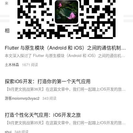
来 源：
开发者社区
>
开发与运维
>
文章
> 正文
相关文章
Flutter 与原生模块（Android 和 iOS）之间的通信机制，包括方法调用、事件传递等，分析了通信的必要性、主要方式、数据传递、性能优化及错误处理，并通过实际案例展示了其应用效果，展望了未来的发展趋势
本文深入探讨了 Flutter 与原生模块（Android 和 iOS）之间的通信机制，包括方法调用、事件传递等，分析了通信的必要性、主要方式、数据传递、性能优化及错误处理，并通过实际案例展示了其应用效果，展望了未来的发展趋势。这对于实现高效的跨平台移动应用开发具有重要指导意义。
土木林森
1671
微信公众号：
猿人谷
探索iOS开发：打造你的第一个天气应用
如果您认为阅读这篇博客让您有些收获，不妨点击一下右下角的【推荐】
【9月更文挑战第36天】在这篇文章中，我们将一起踏上iOS开发的旅程，从零开始构建一个简单的天气应用。文章将通过通俗易懂的语言，引导你理解iOS开发的基本概念，掌握Swift语言的核心语法，并逐步实现一个具有实际功能的天气应用。我们将遵循“学中做，做中学”的原则，让理论知识和实践操作紧密结合，确保学习过程既高效又有趣。无论你是编程新手还是希望拓展技能的开发者，这篇文章都将为你打开一扇通往iOS开发世界的大门。
如果您希望与我交流互动，欢迎关注微信公众号
游客moiomvrp3vyac2
343
本文版权归作者和博客园共有，欢迎转载，但未经作者同意必须保留此段
声明，且在文章页面明显位置给出原文连接。
打造个性化天气应用：iOS开发之旅
【9月更文挑战第35天】在这篇文章中，我们将一起踏上iOS开发的旅程，通过创建一个个性化的天气应用来探索Swift编程语言的魅力和iOS平台的强大功能。无论你是编程新手还是希望扩展你的技能集，这个项目都将为你提供实战经验，帮助你理解从构思到实现一个应用的全过程。让我们开始吧，构建你自己的天气应用，探索更多可能！
shuj
348