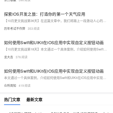
探索iOS开发之旅：打造你的第一个天气应用
【10月更文挑战第36天】在这篇文章中，我们将踏上一段激动人心的旅程，一起构建属于我们自己的iOS天气应用。通过这个实战项目，你将学习到如何从零开始搭建一个iOS应用，掌握基本的用户界面设计、网络请求处理以及数据解析等核心技能。无论你是编程新手还是希望扩展你的iOS开发技能，这个项目都将为你提供宝贵的实践经验。准备好了吗？让我们开始吧！
历年考试不作弊
353
如何使用Swift和UIKit在iOS应用中实现自定义按钮动画
【10月更文挑战第18天】本文通过一个具体案例，介绍如何使用Swift和UIKit在iOS应用中实现自定义按钮动画。当用户按下按钮时，按钮将从圆形变为椭圆形并从蓝色渐变为绿色；释放按钮时，动画恢复原状。通过UIView的动画方法和弹簧动画效果，实现平滑自然的动画过渡。
龙大吉
376
如何使用Swift和UIKit在iOS应用中实现自定义按钮动画
本文通过一个具体案例，介绍如何使用Swift和UIKit在iOS应用中实现自定义按钮动画。当用户点击按钮时，按钮将从圆形变为椭圆形，颜色从蓝色渐变到绿色；释放按钮时，动画以相反方式恢复。通过UIView的动画方法和弹簧动画效果，实现平滑自然的过渡。
众所周知
419
热门文章
最新文章