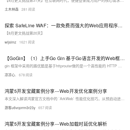
【8月更文挑战第31天】在互联网时代，便捷登录成为用户的核心需求。社交登录凭借其便捷性、安全性和社交化的特点，在各类Web应用中广泛应用。JavaServer Faces（JSF），作为一款流行的Java Web框架，能够轻松集成社交登录功能，显著提升用户体验。本文详细介绍社交登录的优势，并提供两种JSF集成社交登录的常见方法：一是利用Spring Social等第三方库简化开发；二是自行实现社交登录流程。开发者可根据项目需求选择适合的方案。
土木林森
281
探索 SafeLine WAF：一款免费而强大的Web应用程序防火墙
【8月更文挑战第20天】
wljslmz
1621
【GoGin】（1）上手Go Gin 基于Go语言开发的Web框架，本文介绍了各种路由的配置信息；包含各场景下请求参数的基本传入接收
gin 框架中采用的路优酷是基于httprouter做的是一个高性能的 HTTP 请求路由器，适用于 Go 语言。它的设计目标是提供高效的路由匹配和低内存占用，特别适合需要高性能和简单路由的应用场景。
凉凉心.
678
鸿蒙5开发宝藏案例分享---Web开发优化案例分享
本文深入解读鸿蒙官方文档中的 `ArkWeb` 性能优化技巧，从预启动进程到预渲染，涵盖预下载、预连接、预取POST等八大优化策略。通过代码示例详解如何提升Web页面加载速度，助你打造流畅的HarmonyOS应用体验。内容实用，按需选用，让H5页面快到飞起！
游客u6vcprrm3r23y
657
鸿蒙5开发宝藏案例分享---Web加载时延优化解析