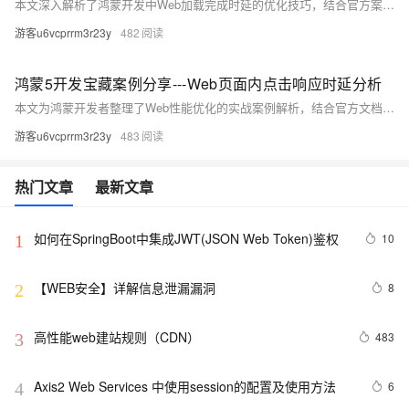
本文深入解析了鸿蒙开发中Web加载完成时延的优化技巧，结合官方案例与实际代码，助你提升性能。核心内容包括：使用DevEco Profiler和DevTools定位瓶颈、四大优化方向（资源合并、接口预取、图片懒加载、任务拆解）及高频手段总结。同时提供性能优化黄金准则，如首屏资源控制在300KB内、关键接口响应≤200ms等，帮助开发者实现丝般流畅体验。
游客u6vcprrm3r23y
482
鸿蒙5开发宝藏案例分享---Web页面内点击响应时延分析
本文为鸿蒙开发者整理了Web性能优化的实战案例解析，结合官方文档深度扩展。内容涵盖点击响应时延核心指标（≤100ms）、性能分析工具链（如DevTools时间线、ArkUI Trace抓取）以及高频优化场景，包括递归函数优化、网络请求阻塞解决方案和setTimeout滥用问题等。同时提供进阶技巧，如首帧加速、透明动画陷阱规避及Web组件初始化加速，并通过优化前后Trace对比展示成果。最后总结了快速定位问题的方法与开发建议，助力开发者提升Web应用性能。
游客u6vcprrm3r23y
483
热门文章
最新文章
如何在SpringBoot中集成JWT(JSON Web Token)鉴权
10
1
【WEB安全】详解信息泄漏漏洞
8
2
高性能web建站规则（CDN）
483
3
Axis2 Web Services 中使用session的配置及使用方法
6
4