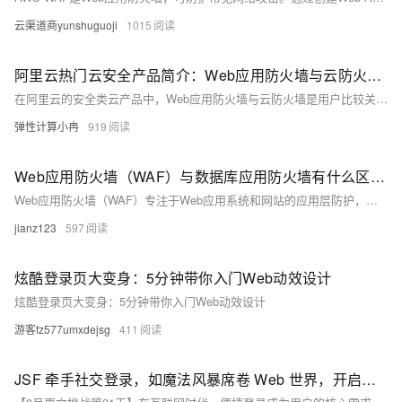
云渠道商yunshuguoji
1015
阿里云热门云安全产品简介：Web应用防火墙与云防火墙产品各自作用介绍
在阿里云的安全类云产品中，Web应用防火墙与云防火墙是用户比较关注的两款安全产品，二者在作用上各有侧重，共同构成了阿里云强大的安全防护体系。本文将对Web应用防火墙与云防火墙产品各自的主要作用进行详细介绍。
弹性计算小冉
919
Web应用防火墙（WAF）与数据库应用防火墙有什么区别？
Web应用防火墙（WAF）专注于Web应用系统和网站的应用层防护，可有效应对OWASP Top 10等常见攻击，防止SQL注入、CC攻击等。而数据库应用防火墙则位于应用服务器与数据库之间，提供数据库访问控制、攻击阻断、虚拟补丁等高级防护功能，直接保护数据库免受攻击。两者分别针对Web层和数据库层提供不同的安全保护。
jianz123
597
炫酷登录页大变身：5分钟带你入门Web动效设计
炫酷登录页大变身：5分钟带你入门Web动效设计
游客fz577umxdejsg
411
JSF 牵手社交登录，如魔法风暴席卷 Web 世界，开启震撼便捷登录之旅！