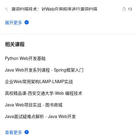
漏洞扫描技术：对Web应用程序进行漏洞扫描
13
5
【Web动画】科技感十足的暗黑字符雨动画 
4
6
ctfshow-WEB-web14( 利用数据库读写功能读取网站敏感
5
7
相关课程
文件)
Python Web开发基础
Python：使用PyJWT实现JSON Web Tokens加密解密
2
8
Java Web开发系列课程 - Spring框架入门
而桌面app向来是web前端开发开发人员下意识的避开方
2
9
企业Web常用架构LAMP-LNMP实战
RDIFramework.NET开发实例━表约束条件权限的使
622
10
高校精品课-西安交通大学-Web 编程技术
用-Web
Java Web项目实战 - 图书商城
Java面试疑难点解析 - Java Web开发
查看更多