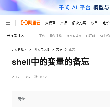
大模型
产品
解决方案
权益
定价
开发者社区
首页
模型体验
探索云世界
问产品
动手实
大模型
产品
解决方案
权益
定价
云市场
伙伴
服务
了解阿里云
精选产品
精选解决方案
普惠上云
产品定价
精选商城
成为销售伙伴
售前咨询
为什么选择阿里云
千问AI平台
开发者社区
开发与运维
文章
正文
了解云产品的定价详情
大模型服务平台百炼
千问办公，解锁你的工作
普惠上云 官方力荐
分销伙伴
在线服务
网站建设
什么是云计算
大
shell中的变量的备忘
大模型服务与应用平台
企业级Agent产品，直接
云服务器38元/年起，超
咨询伙伴
多端小程序
技术领先
云上成本管理
售后服务
轻量应用服务器
Agency Agents：拥
官方推荐返现计划
大模型
精选产品
精选解决方案
Salesforce 国际版订阅
稳定可靠
管理和优化成本
推荐新用户得奖励，单订单
销售伙伴合作计划
2017-11-26
1023
自助服务
友盟天域
安全合规
人工智能与机器学习
AI
文本生成
云数据库 RDS
HappyHorse 打造一
云工开物
无影生态合作计划
在线服务
观测云
分析师报告
高校专属算力普惠，学生认
计算
互联网应用开发
Qwen3.8-Max
HOT
Salesforce On Alibaba C
工单服务
Tuya 物联网平台阿里云
研究报告与白皮书
人工智能平台 PAI
快速拥有专属 OpenClaw
简介：
大模
Consulting Partner 合
大数据
容器
智能体时代全能旗舰模型
免费试用
短信专区
一站式AI开发、训练和推
蓝凌 OA
AI 大模型销售与服务生
现代化应用