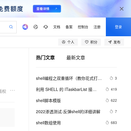
文档
备案
控制台
注册
登录
个人
积分
发布
验
作计划
器
AI 活动
专业服务
服务伙伴合作计划
开发者社区
加入我们
产品动态
服务平台百炼
阿里云 OPC 创新助力计划
热门文章
最新文章
一站式生成采购清单，支持单品或批量购买
io：打造专属 AI 语音助手
S产品伙伴计划（繁花）
峰会
CS
造的大模型服务与应用开发平台
一句话生成原生可编辑精美 PPT 文稿
AI 生产力先锋
Al MaaS 服务伙伴赋能合作
域名
博文
Careers
至高可申请百万元
Qwen3.8-Max 模型上线
开启高性价比 AI 编程新体验
弹性可伸缩的云计算服务
Qwen-Audio-3.0-Realtime 端到端实时语音角色扮演
输入一句话想法, 轻松生成专业的 PPT
先锋实践拓展 AI 生产力的边界
Token 补贴，五大权
计划
海大会
伙伴信用分合作计划
商标
问答
社会招聘
shell编程之双重循环（教你花式打印
3
益加速 OPC 成功
eek-V4-Pro
SS
一键部署幻兽帕鲁游戏服务器
飞天发布时刻
HOT
Open Search 向量检索版支
划
备案
电子书
校园招聘
各种图形）（上）
pSeek-V4-Pro
视频创作，一键激活电商全链路生产力
稳定、安全、高性价比、高性能的云存储服务
一键购买专属联机服务器，轻松开启游戏
所见，即是所愿
持视频检索 Pipeline 功能
更多支持
利用 SHELL 的 ITaskbarList 接口
419
版权
划
公司注册
镜像站
视频生成
语音识别与合成
控制 TaskBar 图标
专属 QwenPaw
漫剧工坊：一站式动画创作平台
AI 实训营
HOT
应用身份服务 (IDaaS)
shell脚本模版
622
合作伙伴培训与认证
划
上云迁移
站生成，高效打造优质广告素材
全接入的云上超级电脑
从聊天伙伴进化为能主动干活的本地数字员工
快速生产连贯的高质量长漫剧
从基础到进阶，Agent 创客手把手教你
OpenClaw 管理能力上线
lScope
我要反馈
e-1.1-T2V
Qwen3-TTS-Flash
2022渗透测试-反弹shell的详细讲解
7
查询合作伙伴
n Alibaba Cloud ISV 合作
代维服务
建企业门户网站
10 分钟搭建微信、支付宝小程序
MaxCompute MaxFrame 提
畅细腻的高质量视频
离线语音合成大模型，多语言方言自适应，低延迟高稳定
创新加速
shell数组使用
ope
登录合作伙伴管理后台
683
我要建议
站，无忧落地极速上线
以可视化方式快速构建移动和 PC 门户网站
国内短信简单易用，安全可靠，秒级触达，全球覆盖200+国家和地区。
高效部署网站，快速应用到小程序
供自动弹性内存功能