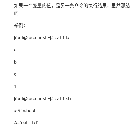
存储
天池大赛
Qwen3.7-Plus
云解析DNS
解决方案免费试用 新老
如果一个变量的值，是另一条命令的执行结果，虽然那结
电子合同
最高领取价值200元试用
能看、能想、能动手的多模
安全
网络与CDN
的。
AI 算法大赛
畅捷通
大数据开发治理平台 Data
AI 产品 免费试用
网络
安全
云开发大赛
举例：
Qwen3-VL-Plus
Tableau 订阅
1亿+ 大模型 tokens 和 
可观测
入门学习赛
中间件
[root@localhost ~]# cat 1.txt
AI空中课堂在线直播课
云防火墙
140+云产品 免费试用
上云与迁云
云原生的云上边界网络安全
产品新客免费试用，最长1
数据库
a
生态解决方案
大模型服务
企业出海
大模型ACA认证体验
大数据计算
b
助力企业全员 AI 认知与能
行业生态解决方案
千问AI平台-Token Plan
政企业务
媒体服务
c
开发者生态解决方案
企业服务与云通信
1
千问AI平台-模型体验
AI 开发和 AI 应用解决
在线体验全尺寸、多种模态
域名与网站
[root@localhost ~]# cat 1.sh
Happy 系列大模型
终端用户计算
#!/bin/bash
Serverless
A=`cat 1.txt`
开发工具