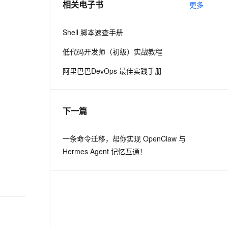
相关电子书
更多
息提取
与 AI 智能体进行实时音视频通话
Shell 脚本速查手册
从文本、图片、视频中提取结构化的属性信息
构建支持视频理解的 AI 音视频实时通话应用
低代码开发师（初级）实战教程
t.diy 一步搞定创意建站
构建大模型应用的安全防护体系
阿里巴巴DevOps 最佳实践手册
通过自然语言交互简化开发流程,全栈开发支持
通过阿里云安全产品对 AI 应用进行安全防护
下一篇
一条命令迁移，帮你实现 OpenClaw 与
Hermes Agent 记忆互通！