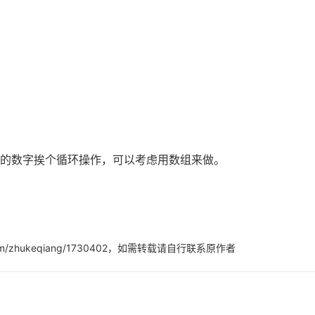
AI 应用
10分钟微调：让0.6B模型媲美235B模
多模态数据信
型
依托云原生高可用架构,实现Dify私有化部署
用1%尺寸在特定领域达到大模型90%以上效果
一个 AI 助手
超强辅助，Bol
即刻拥有 DeepSeek-R1 满血版
在企业官网、通讯软件中为客户提供 AI 客服
多种方案随心选，轻松解锁专属 DeepSeek
的数字挨个循环操作，可以考虑用数组来做。
com/zhukeqiang/1730402，如需转载请自行联系原作者