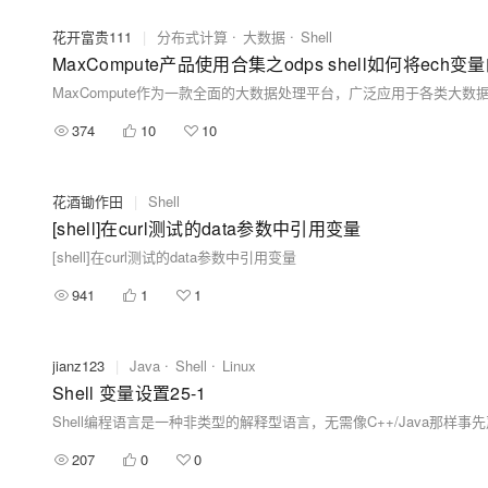
花开富贵111
|
分布式计算
大数据
Shell
MaxCompute产品使用合集之odps shell如何将
374
10
10
花酒锄作田
|
Shell
[shell]在curl测试的data参数中引用变量
[shell]在curl测试的data参数中引用变量
941
1
1
jianz123
|
Java
Shell
Linux
Shell 变量设置25-1
207
0
0