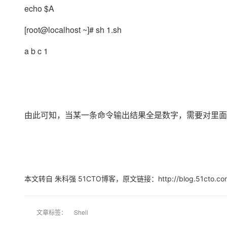
大模型解决方案
echo $A
迁移与运维管理
快速部署 Dify，高效搭建 
[root@localhost ~]# sh 1.sh
专有云
a b c 1
10 分钟在聊天系统中增加
由此可知，当某一条命令输出结果全是数字，需要对里面
本文转自 朱科强 51CTO博客，原文链接：http://blog.51cto.
文章标签：
Shell