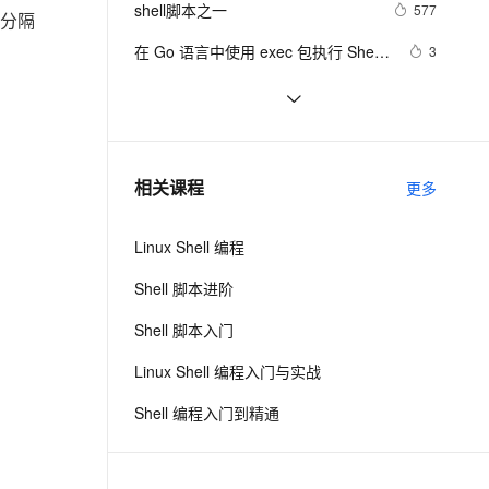
安全
shell脚本之一
我要投诉
e-1.1-I2V
Cosyvoice-V3-Flash
577
PolarDB
上云场景组合购
分隔
Milvus 弹性伸缩功能新增节
伴
漫剧创作，剧本、分镜、视频高效生成
100%兼容MySQL、PostgreSQL，兼容Oracle，支持集中和分布式
覆盖90%+业务场景，专享组合折扣价
点支持范围
畅自然，细节丰富
高表现力语音合成大模型，语音克隆听感自然
VPN
在 Go 语言中使用 exec 包执行 Shell 
3
命令（上）
ernetes 版 ACK
云聚AI 严选权益
AI 原生数据库服务发布
SSL 证书
shell学习之条件判断test
583
2V
Fun-ASR
，一键激活高效办公新体验
理容器应用的 K8s 服务
精选AI产品，从模型到应用全链提效
Agent 数据网关
文戏情感细腻自然，动作戏激烈拳拳到肉，实现更强表演能力
支持中英文自由切换，具备更强的噪声鲁棒性
堡垒机
数组-在Shell脚本中的基本使用介绍
623
AI 用量加速计划
云原生数据库 PolarDB
防火墙
、识别商机，让客服更高效、服务更出色。
shell查询当前时间
新老同享，达量后返
Agentic Database 发布
511
相关课程
更多
主机安全
应用
Linux Shell 编程
千问办公
NEW
AI 应用及服务市场
的智能体编程平台
一站式AI生产力平台
Shell 脚本进阶
AI 应用
伶鹊
Shell 脚本入门
企业级人与Agent协作平台，接入和调度多个数字员工
智能客服平台，对话机器人、对话分析、智能外呼
大模型
Linux Shell 编程入门与实战
大模型服务平台百炼 - 全妙
自然语言处理
Shell 编程入门到精通
应用创作平台
多模态内容创作工具，已接入 DeepSeek
数据标注
机器学习