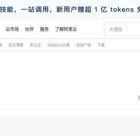
云市场
伙伴
服务
了解阿里云
践
官方博客
考认证
TIANCHI大赛
活动广场
下载
AI 特惠
数据与 API
成为产品伙伴
企业增值服务
最佳实践
价格计算器
AI 场景体
基础软件
产品伙伴合
阿里云认证
市场活动
配置报价
大模型
自助选配和估算价格
新方式
睿译宝，AI翻译排版一步到位
智启 AI 普惠权益
产品生态集成认证中心
企业支持计划
云上春晚
域名与网站
千问官方 MaaS 平台，为开发者和 Agent 而生，新用户赠送 1 亿 + tokens 额度
Qwen Aud
AI Coding
阿里云Maa
2026 阿里云
云服务器 E
为企业打
数据集
Windows
大模型认证
模型
NEW
NEW
交付可用成果
值低价云产品抢先购
上传文档即自动完成翻译和格式还原
至高享 1亿+免费 tokens，加速 Al 应用落地
提供智能易用的域名与建站服务
智能编程，一键
安全可靠、
产品生态伙伴
专家技术服务
云上奥运之旅
弹性计算合作
阿里云中企出
手机三要素
宝塔 Linux
全部认证
价格优势
有专属领域专家
GLM-5.2：长任务时代开源旗舰模型
阿里云 OPC 创新助力计划
千问大模型
即刻拥有 DeepS
AI 电商营销
对象存储 O
大模型
产品生态伙伴工作台
企业增值服务台
云栖战略参考
云存储合作计
云栖大会
身份实名认证
CentOS
训练营
推动算力普惠，释放技术红利
最高返9万
多领域专家智能体,一键组建 AI 虚拟交付团队
快速构建应用程序和网站，即刻迈出上云第一步
至高百万元 Token 补贴，加速一人公司成长
多元化、高性能、安全可靠的大模型服务
真正可用的 1M 上下文,一次完成代码全链路开发
轻松解锁专属 Dee
从图文生成到
云上的中国
数据库合作计
活动全景
短信
Docker
图片和
站式影视创作平台
Hermes Agent，打造自进化智能体
Token Plan 模型订阅计划
数字证书管理服务（原SSL证书）
5 分钟轻松部署
AI 广告创作
无影云电脑
企业成长
NEW
信息公告
看见新力量
云网络合作计
OCR 文字识别
JAVA
证享300元代金券
可视化编排打通从文字构思到成片全链路闭环
全托管，含MySQL、PostgreSQL、SQL Server、MariaDB多引擎
自主进化，持久记忆，越用越聪明
Qwen3.8-Max 首发尝鲜，限时加量 10 倍，夜间低至2折
实现全站HTTPS，呈现可信的WEB访问
图文、视频一
随时随地安
魔搭 Mode
Kimi-K3
HappyHors
NEW
loud
服务实践
官网公告
金融模力时刻
Salesforce O
版
发票查验
全能环境
Claude Code + GStack 打造工程团队
千问办公，限时限量积分加倍
Qoder
低代码高效构
AI 建站
短信服务
型
NEW
作计划
Kimi 最新旗舰模型，长程编程与推理利器
让文字生成流
计划
创新中心
魔搭 ModelSc
健康状态
理服务
让AI从“聊天伙伴”进化为能干活的“数字员工”
安装技能 GStack，拥有专属 AI 工程团队
你的AI工作搭子，覆盖日常办公高频场景
面向真实软件的智能体编程平台
0 代码专业建
客户案例
天气预报查询
操作系统
态合作计划