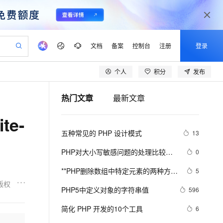
文档
备案
控制台
注册
登录
个人
积分
发布
验
作计划
器
AI 活动
专业服务
服务伙伴合作计划
开发者社区
加入我们
产品动态
服务平台百炼
阿里云 OPC 创新助力计划
热门文章
最新文章
一站式生成采购清单，支持单品或批量购买
可编辑精美 PPT 文稿
S产品伙伴计划（繁花）
峰会
CS
造的大模型服务与应用开发平台
Agency Agents：拥有专属领域专家
AI 生产力先锋
Al MaaS 服务伙伴赋能合作
域名
博文
Careers
至高可申请百万元
Qwen3.8-Max 模型上线
ite-
 轻松生成专业的 PPT
开启高性价比 AI 编程新体验
弹性可伸缩的云计算服务
先锋实践拓展 AI 生产力的边界
多领域专家智能体,一键组建 AI 虚拟交付团队
Token 补贴，五大权
计划
海大会
伙伴信用分合作计划
商标
问答
社会招聘
五种常见的 PHP 设计模式
13
益加速 OPC 成功
帕鲁游戏服务器
SS
HappyHorse 打造一站式影视创作平台
飞天发布时刻
HOT
Open Search 向量检索版支
划
备案
电子书
校园招聘
联机服务器，轻松开启游戏
视频创作，一键激活电商全链路生产力
稳定、安全、高性价比、高性能的云存储服务
所见，即是所愿
持视频检索 Pipeline 功能
可视化编排打通从文字构思到成片全链路闭环
更多支持
PHP对大小写敏感问题的处理比较
0
划
公司注册
镜像站
视频生成
语音识别与合成
乱，写代码时可能偶尔出问题，所以
 智能体与工作流应用
漫剧工坊：一站式动画创作平台
AI 实训营
应用身份服务 (IDaaS)
**PHP删除数组中特定元素的两种方法
5
合作伙伴培训与认证
这里总结一下。以便用到的出现错误
划
上云迁移
站生成，高效打造优质广告素材
全接入的云上超级电脑
通过阿里云百炼高效搭建AI应用,助力高效开发
快速生产连贯的高质量长漫剧
从基础到进阶，Agent 创客手把手教你
OpenClaw 管理能力上线
array_splice()和unset()
版权
lScope
我要反馈
e-1.1-T2V
Qwen3-TTS-Flash
PHP5中定义对象的字符串值
596
查询合作伙伴
n Alibaba Cloud ISV 合作
代维服务
建企业门户网站
10 分钟搭建微信、支付宝小程序
MaxCompute MaxFrame 提
畅细腻的高质量视频
离线语音合成大模型，多语言方言自适应，低延迟高稳定
创新加速
简化 PHP 开发的10个工具
ope
登录合作伙伴管理后台
6
我要建议
站，无忧落地极速上线
以可视化方式快速构建移动和 PC 门户网站
国内短信简单易用，安全可靠，秒级触达，全球覆盖200+国家和地区。
高效部署网站，快速应用到小程序
供自动弹性内存功能