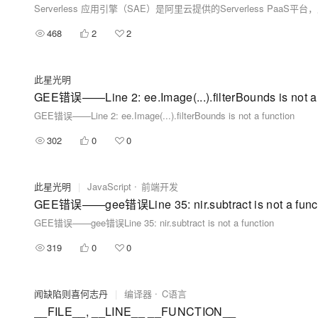
468
2
2
此星光明
GEE错误——Line 2: ee.Image(...).filterBounds is not a 
GEE错误——Line 2: ee.Image(...).filterBounds is not a function
302
0
0
此星光明
|
JavaScript
前端开发
GEE错误——gee错误Line 35: nir.subtract is not a func
GEE错误——gee错误Line 35: nir.subtract is not a function
319
0
0
闻缺陷则喜何志丹
|
编译器
C语言
__FILE__, __LINE__ __FUNCTION__