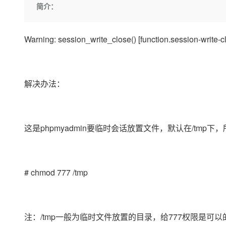
存储
天池大赛
Qwen3.7-Plus
简介：
云解析DNS
解决方案免费试用 新老
电子合同
最高领取价值200元试用
能看、能想、能动手的多模
安全
网络与CDN
AI 算法大赛
畅捷通
Warning: session_write_close() [function.session-write-cl
大数据开发治理平台 Data
AI 产品 免费试用
网络
安全
云开发大赛
Qwen3-VL-Plus
Tableau 订阅
1亿+ 大模型 tokens 和 
可观测
入门学习赛
中间件
AI空中课堂在线直播课
云防火墙
140+云产品 免费试用
上云与迁云
云原生的云上边界网络安全
产品新客免费试用，最长1
解决办法：
数据库
生态解决方案
大模型服务
企业出海
大模型ACA认证体验
大数据计算
助力企业全员 AI 认知与能
行业生态解决方案
千问AI平台-Token Plan
政企业务
媒体服务
这是phpmyadmin要临时会话放置文件，默认在/tmp下
开发者生态解决方案
企业服务与云通信
千问AI平台-模型体验
AI 开发和 AI 应用解决
在线体验全尺寸、多种模态
域名与网站
# chmod 777 /tmp
Happy 系列大模型
终端用户计算
Serverless
注：/tmp一般为临时文件放置的目录，给777权限是可以
开发工具