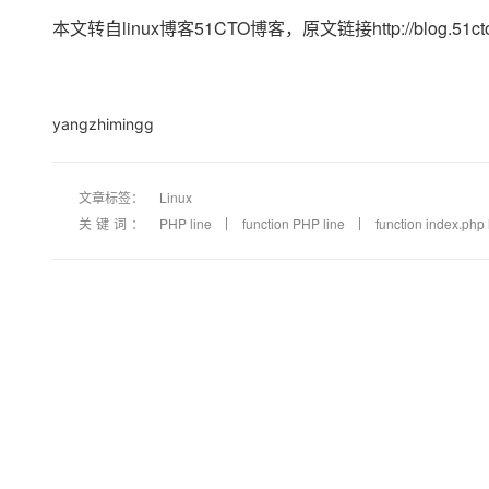
大模型解决方案
本文转自linux博客51CTO博客，原文链接http://blog.51c
迁移与运维管理
快速部署 Dify，高效搭建 
专有云
yangzhimingg
10 分钟在聊天系统中增加
文章标签：
Linux
关键词：
PHP line
function PHP line
function index.php 