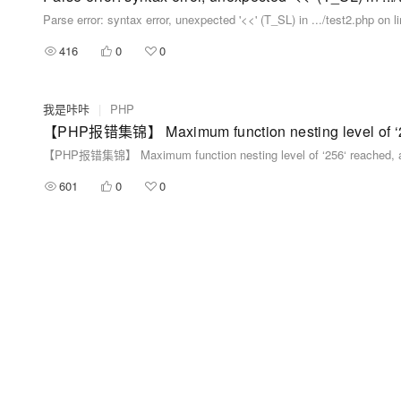
Parse error: syntax error, unexpected '<<' (T_SL) in .../test2.php on l
416
0
0
我是咔咔
|
PHP
【PHP报错集锦】 Maximum function nesting level of ‘25
【PHP报错集锦】 Maximum function nesting level of ‘256‘ reached, a
601
0
0