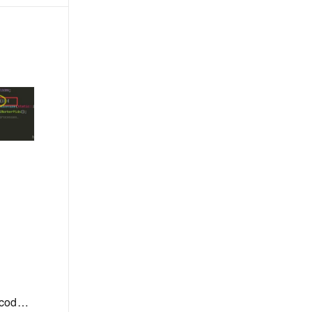
Serverless 应用引擎操作报错合集之在阿里函数计算中，云函数怎么一直报错Function instance exited unexpectedly(code 1, message:operation not permitted) with start command 'php server.php '.如何解决