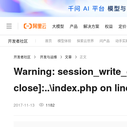
大模型
产品
解决方案
权益
定价
开发者社区
首页
模型体验
探索云世界
问产品
动手实
大模型
产品
解决方案
权益
定价
云市场
伙伴
服务
了解阿里云
精选产品
精选解决方案
普惠上云
产品定价
精选商城
成为销售伙伴
售前咨询
为什么选择阿里云
千问AI平台
开发者社区
开发与运维
文章
正文
了解云产品的定价详情
大模型服务平台百炼
睿译宝，AI翻译排版一
普惠上云 官方力荐
分销伙伴
在线服务
网站建设
什么是云计算
大
Warning: session_write_c
大模型服务与应用平台
上传文档即自动完成翻译和
云服务器38元/年起，超
咨询伙伴
多端小程序
技术领先
云上成本管理
售后服务
轻量应用服务器
GLM-5.2：长任务时代
官方推荐返现计划
大模型
精选产品
精选解决方案
Salesforce 国际版订阅
稳定可靠
close]:..\index.php on lin
管理和优化成本
推荐新用户得奖励，单订单
销售伙伴合作计划
自助服务
友盟天域
安全合规
人工智能与机器学习
AI
文本生成
云数据库 RDS
Hermes Agent，打造
云工开物
无影生态合作计划
在线服务
观测云
分析师报告
自主进化，持久记忆，越用
高校专属算力普惠，学生认
计算
互联网应用开发
2017-11-13
1182
Qwen3.8-Max
HOT
Salesforce On Alibaba C
工单服务
Tuya 物联网平台阿里云
研究报告与白皮书
人工智能平台 PAI
快速拥有专属 OpenClaw
大模
Consulting Partner 合
大数据
容器
智能体时代全能旗舰模型
免费试用
短信专区
一站式AI开发、训练和推
蓝凌 OA
AI 大模型销售与服务生
现代化应用