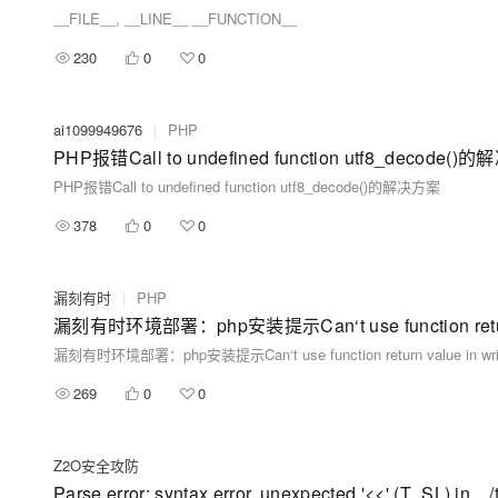
__FILE__, __LINE__ __FUNCTION__
230
0
0
ai1099949676
|
PHP
PHP报错Call to undefined function utf8_decode(
PHP报错Call to undefined function utf8_decode()的解决方案
378
0
0
漏刻有时
|
PHP
漏刻有时环境部署：php安装提示Can‘t use function return v
漏刻有时环境部署：php安装提示Can‘t use function return value in writ
269
0
0
Z2O安全攻防
Parse error: syntax error, unexpected '<<' (T_SL) in .../