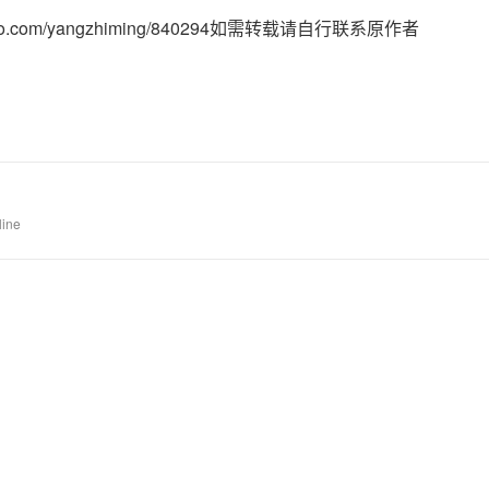
to.com/yangzhiming/840294如需转载请自行联系原作者
AI 应用
10分钟微调：让0.6B模型媲美235B模
多模态数据信
型
依托云原生高可用架构,实现Dify私有化部署
用1%尺寸在特定领域达到大模型90%以上效果
一个 AI 助手
超强辅助，Bol
即刻拥有 DeepSeek-R1 满血版
在企业官网、通讯软件中为客户提供 AI 客服
多种方案随心选，轻松解锁专属 DeepSeek
line