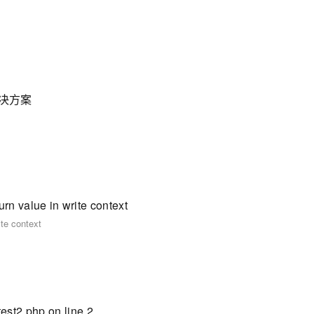
)的解决方案
alue in write context
e context
test2.php on line 2