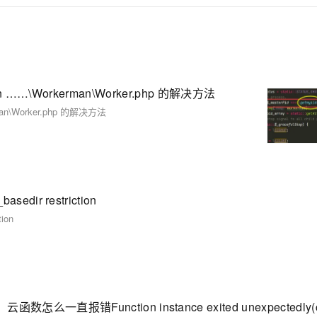
d() in ……\Workerman\Worker.php 的解决方法
kerman\Worker.php 的解决方法
edir restriction
ion