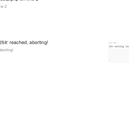
ine 2
6‘ reached, aborting!
borting!