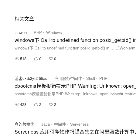
相关文章
lauwen
|
PHP
Windows
windows下 Call to undefined function posix_getpi
windows下 Call to undefined function posix_getpid() in ……\Wor
518
0
0
游客cxtb2yf2r55as
|
应用服务中间件
Shell
PHP
pbootcms模板报错提示PHP Warning: Unknown: open_bas
pbootcms模板报错提示PHP Warning: Unknown: open_basedir restrict
428
2
2
真的很搞笑
|
Java
中间件
Serverless