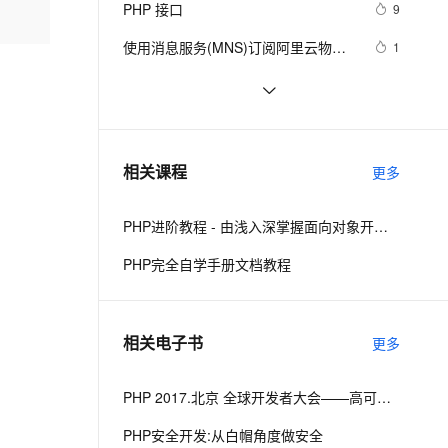
安全
PHP 接口
我要投诉
e-1.1-I2V
Cosyvoice-V3-Flash
9
PolarDB
上云场景组合购
Milvus 弹性伸缩功能新增节
伴
漫剧创作，剧本、分镜、视频高效生成
100%兼容MySQL、PostgreSQL，兼容Oracle，支持集中和分布式
覆盖90%+业务场景，专享组合折扣价
点支持范围
畅自然，细节丰富
高表现力语音合成大模型，语音克隆听感自然
VPN
使用消息服务(MNS)订阅阿里云物联
1
网平台设备消息PHP示例参考
ernetes 版 ACK
云聚AI 严选权益
AI 原生数据库服务发布
SSL 证书
PHP设计模式：单例模式
692
2V
Fun-ASR
，一键激活高效办公新体验
理容器应用的 K8s 服务
精选AI产品，从模型到应用全链提效
Agent 数据网关
文戏情感细腻自然，动作戏激烈拳拳到肉，实现更强表演能力
支持中英文自由切换，具备更强的噪声鲁棒性
堡垒机
PHP时间
698
AI 用量加速计划
云原生数据库 PolarDB
防火墙
、识别商机，让客服更高效、服务更出色。
《PHP对象、模式与实践》之高级
新老同享，达量后返
Agentic Database 发布
652
相关课程
更多
特性
主机安全
应用
PHP进阶教程 - 由浅入深掌握面向对象开发 - 第二阶段
千问办公
NEW
AI 应用及服务市场
的智能体编程平台
一站式AI生产力平台
PHP完全自学手册文档教程
AI 应用
伶鹊
企业级人与Agent协作平台，接入和调度多个数字员工
智能客服平台，对话机器人、对话分析、智能外呼
大模型
相关电子书
更多
大模型服务平台百炼 - 全妙
自然语言处理
应用创作平台
多模态内容创作工具，已接入 DeepSeek
数据标注
PHP 2017.北京 全球开发者大会——高可用的PHP
机器学习
PHP安全开发:从白帽角度做安全