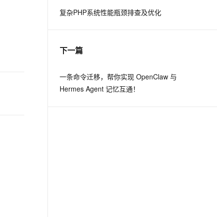
复杂PHP系统性能瓶颈排查及优化
息提取
与 AI 智能体进行实时音视频通话
从文本、图片、视频中提取结构化的属性信息
构建支持视频理解的 AI 音视频实时通话应用
下一篇
t.diy 一步搞定创意建站
构建大模型应用的安全防护体系
通过自然语言交互简化开发流程,全栈开发支持
通过阿里云安全产品对 AI 应用进行安全防护
一条命令迁移，帮你实现 OpenClaw 与
Hermes Agent 记忆互通！